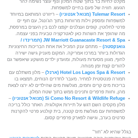
מקלט לחיות בר בתוך שטח המלון ונוף עוצר נשימה להר
הגעש. חוויה של פעם בחיים למשפחות.
Tulemar Resort (מנואל אנטוניו)
– ריזורט המותאם במיוחד
למשפחות ומספק וילות מרווחות בתוך הג'ונגל, עם חוף ים
פרטי לחלוטין. קופים ועצלנים יקפצו לכם בין העצים במרפסת,
מה שהופך את השהות כאן לאטרקציה טבעית בפני עצמה.
JW Marriott Guanacaste Resort & Spa (תמרינדו /
גואנקסטה)
– מתחם ענק המכיל את אחת הבריכות החיצוניות
הגדולות ביותר במרכז אמריקה. המקום מעניק גישה ישירה
לחוף, מגוון מסעדות מעולות, ומועדון ילדים מושקע שיאפשר גם
להורים קצת זמן מנוחה.
Hotel Los Lagos Spa & Resort (ארנל)
– מלון משתלם עם
תמורה פנטסטית למחיר. מעבר לחדרים הנוחים, תמצאו בו
בריכות מים קרים וחמים, מגלשות מים שהילדים לא ירצו לצאת
מהן, וחוות פרפרים ותנינים ממש בתוך שטח המלון.
Si Como No Resort & Wildlife Refuge (מנואל אנטוניו)
–
מלון מקסים השם דגש על תיירות אקולוגית. האתר כולל בריכה
למשפחות עם מגלשת מים קטנה, בית קולנוע פרטי להקרנות
סרטים בערב, וגישה לפארק פרפרים קסום.
בגלל שהיא לא "חור"