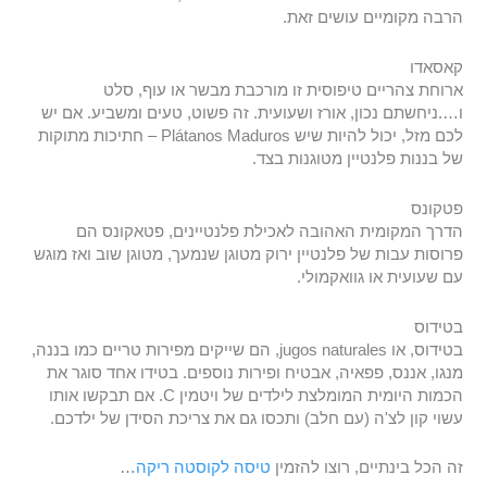
הרבה מקומיים עושים זאת.
קאסאדו
ארוחת צהריים טיפוסית זו מורכבת מבשר או עוף, סלט
ו….ניחשתם נכון, אורז ושעועית. זה פשוט, טעים ומשביע. אם יש
לכם מזל, יכול להיות שיש Plátanos Maduros – חתיכות מתוקות
של בננות פלנטיין מטוגנות בצד.
פטקונס
הדרך המקומית האהובה לאכילת פלנטיינים, פטאקונס הם
פרוסות עבות של פלנטיין ירוק מטוגן שנמעך, מטוגן שוב ואז מוגש
עם שעועית או גוואקמולי.
בטידוס
בטידוס, או jugos naturales, הם שייקים מפירות טריים כמו בננה,
מנגו, אננס, פפאיה, אבטיח ופירות נוספים. בטידו אחד סוגר את
הכמות היומית המומלצת לילדים של ויטמין C. אם תבקשו אותו
עשוי קון לצ'ה (עם חלב) ותכסו גם את צריכת הסידן של ילדכם.
זה הכל בינתיים, רוצו להזמין
טיסה לקוסטה ריקה
…