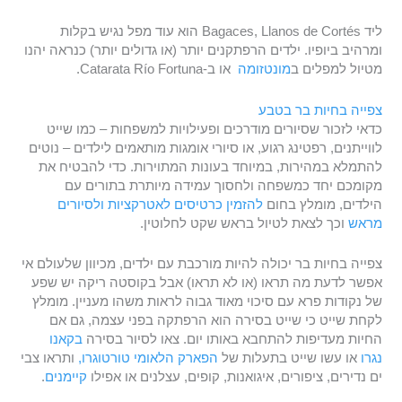
ליד Bagaces, Llanos de Cortés הוא עוד מפל נגיש בקלות
ומרהיב ביופיו. ילדים הרפתקנים יותר (או גדולים יותר) כנראה יהנו
מטיול למפלים ב
מונטזומה
או ב-Catarata Río Fortuna.
צפייה בחיות בר בטבע
כדאי לזכור שסיורים מודרכים ופעילויות למשפחות – כמו שייט
לווייתנים, רפטינג רגוע, או סיורי אומגות מותאמים לילדים – נוטים
להתמלא במהירות, במיוחד בעונות המתוירות. כדי להבטיח את
מקומכם יחד כמשפחה ולחסוך עמידה מיותרת בתורים עם
הילדים, מומלץ בחום
להזמין כרטיסים לאטרקציות ולסיורים
מראש
וכך לצאת לטיול בראש שקט לחלוטין.
צפייה בחיות בר יכולה להיות מורכבת עם ילדים, מכיוון שלעולם אי
אפשר לדעת מה תראו (או לא תראו) אבל בקוסטה ריקה יש שפע
של נקודות פרא עם סיכוי מאוד גבוה לראות משהו מעניין. מומלץ
לקחת שייט כי שייט בסירה הוא הרפתקה בפני עצמה, גם אם
החיות מעדיפות להתחבא באותו יום. צאו לסיור בסירה
בקאנו
נגרו
או עשו שייט בתעלות של
הפארק הלאומי טורטוגרו,
ותראו צבי
ים נדירים, ציפורים, איגואנות, קופים, עצלנים או אפילו
קיימנים
.