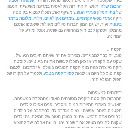
בעוד שקוסטה ריקה מרגישה מאוד פראית הודות
לשמורות הטבע
הרבות שלה
, תעשיית התיירות הקלאסית במדינה משגשגת והמגוון
של
בתי המלון ואתרי הנופש
משקף זאת. תוכלו למצוא בקוסטה
ריקה
אתרי נופש יוקרתיים, צימרים אקולוגיים, וילות, מלונות ברמה
בינונית
ועוד. יש גם המון חברות טיולים מעולות שיאספו אתכם
מהמלון ויספקו לכם חוץ מהחוויה גם שתיה, אוכל ומידע על
המדינה.
הקפה…
טוב, זה כבר למבוגרים. מכירים את זה שאתם חייבים רגע של
שקט עם הקפה? אז כאן תוכלו לעשות את זה ביג טיים. קוסטה
ריקה מייצרת כמה מזני הקפה הטובים בעולם, אז תתכוננו ללגום
קפה טוב כל היום או לצאת
לסיור קפה בטבע
וללמוד על מקורו של
הפול הנפלא הזה.
ידידותית למשפחות
התרבות הקוסטה ריקנית מסורתית מאוד ומתמקדת במשפחה.
האנשים באתרי התיירות חמים ומסבירי פנים אפילו לילדים
הקטנים ביותר. אנשים יוצאים מגדרם כדי להתחבב על הילדים
וכהורים אתם תרגישו את זה במובן הטוב של המילה. גם ילדים
שקצת לחוצים מטיול ארוך שכזה יהנו בו וזה אחלה יעד להוציא