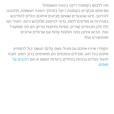
מה ללבוש בקוסטה ריקה בעונה הגשומה?
אם אתם מבקרים בקוסטה ריקה במהלך העונה הגשומה, תתכוננו
להירטב. ודאו שהבגדים שאתם מביאים איתכם יכולים להתייבש
במהירות או מנדפים לחות. כדאי להימנע מללבוש ג'ינס. האויר חם
ולח ולכן מכנסיים קצרים, גופיות וחולצות טריקו הם מה שמקובל
ונוח. הביאו איתכן כמה חולצות קלות עם שרוולים ארוכים
וסווטשירט אחד.
הקפידו שיהיו אתכם גם מעילי גשם קלים! הגשם יכול להפתיע
אתכם בכל רגע. סנדלים וכפכפים הם מתאימים ברוב הזמן. חובה
לנעול נעליים גבוהות בטיולים ביערות הגשם או אם
רוכבים על
סוסים
.