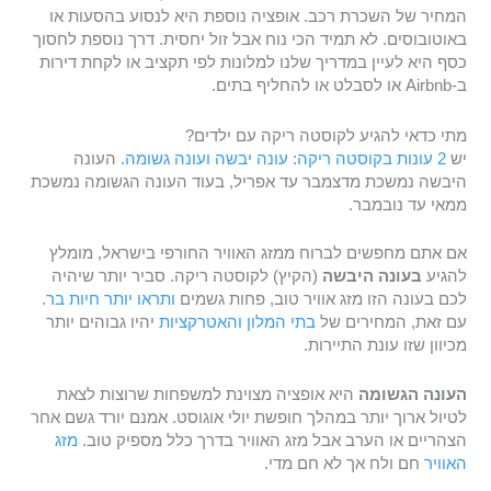
המחיר של השכרת רכב. אופציה נוספת היא לנסוע בהסעות או
באוטובוסים. לא תמיד הכי נוח אבל זול יחסית. דרך נוספת לחסוך
כסף היא לעיין במדריך שלנו למלונות לפי תקציב או לקחת דירות
ב-Airbnb או לסבלט או להחליף בתים.
מתי כדאי להגיע לקוסטה ריקה עם ילדים?
יש
2 עונות בקוסטה ריקה: עונה יבשה ועונה גשומה
. העונה
היבשה נמשכת מדצמבר עד אפריל, בעוד העונה הגשומה נמשכת
ממאי עד נובמבר.
אם אתם מחפשים לברוח ממזג האוויר החורפי בישראל, מומלץ
להגיע
בעונה היבשה
(הקיץ) לקוסטה ריקה. סביר יותר שיהיה
לכם בעונה הזו מזג אוויר טוב, פחות גשמים
ותראו יותר חיות בר
.
עם זאת, המחירים של
בתי המלון
והאטרקציות
יהיו גבוהים יותר
מכיוון שזו עונת התיירות.
העונה הגשומה
היא אופציה מצוינת למשפחות שרוצות לצאת
לטיול ארוך יותר במהלך חופשת יולי אוגוסט. אמנם יורד גשם אחר
הצהריים או הערב אבל מזג האוויר בדרך כלל מספיק טוב.
מזג
האוויר
חם ולח אך לא חם מדי.