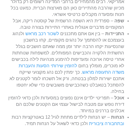
אמריקאי. רבים מהמחירים ברחבי המדינה רשומים רק בדולר
מכיוון שהרבה מהתיירים כאן הם מארצות הברית. כמעט בכל
חנות ומסעדה מקבלים כרטיסי אשראי.
שפה
– ספרדית היא השפה הרשמית של קוסטה ריקה, אבל
המקומיים מדברים אנגלית באתרי התיירות בצורה טובה.
התניידות
– בין אם אתם מתכננים
לשכור רכב מראש
ולנהוג
בעצמכם או להסתמך על נהגים מקומיים, קחו בחשבון
שהנסיעות יקחו הרבה יותר זמן ממה שאתם חושבים בגלל
התשתית הלקויה והכבישים המפותלים. למשפחות שנוחתות
אחרי טיסה ארוכה ומעדיפות להימנע מנהיגת לילה בכבישים
לא מוכרים, מומלץ בחום
להזמין שירותי הסעות והעברות
משדה התעופה מראש
. כך ימתין לכם נהג מקצועי שייקח
אתכם ישירות למלון בבטחה, ורק אל תשכחו לומר לקטנים לא
להסתכל בטאבלט כשהכבישים משובשים כדי שלא יחטפו
בחילה.
אוכל
– תפריטי ילדים אינם נפוצים במסעדות ולכן כדאי להזמין
דירת נופש עם מטבח לבישול עצמי אם הקטנים שלכם הם
אכלנים בררנים במיוחד.
הנחות
– יש הנחות לילדים מתחת לגיל 12 באטרקציות רבות
ובתחבורה ציבורית
ולכן כדאי לשאול על הנחות תמיד.