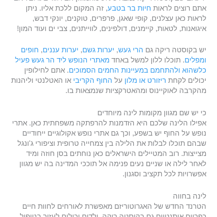
אתם רוצים לראות
חיות בר בטבע
, זה המקום ללכת אליו. ניתן
לראות כאן עצלנים, קופי שאגן, פרפרים, טוקנים, יונקי דבש,
איגואנות, לטאות, קיימנים, דולפינים, לווייתנים, צבי ים ועוד המון!
יש בקוסטה ריקה גם
הרי געש
,
יערות גשם
,
יערות עננים
,
חופים
ומפלים
. תוכלו ללון למשל באחד
מאתרי הנופש ליד הר געש פעיל
כלשהוא ולהתחמם במעיינות החמים הסמוכים
. אתם לחילופין
יכולים לקחת
ריזורט או מלון
על
החוף הקריבי
או האטלנטי וליהנות
מהקרבה לאוקיינוס ומהאטרקציות שנמצאות בו.
כי יש שם מגוון מקומות לינה מיוחדים
אפילו הלינה שלכם היא הזדמנות להרפתקה משפחתית כאן. אתרי
נופש על החוף יש בשפע, וכך גם אתרי נופש אקולוגיים ייחודיים
שבהם תוכלו לבלות את הלילה בין צמחייה טרופית וציפורי ג'ונגל
מצייצות. רוב המטיילים הישראלים כאן נוחתים בסן חוזה ומיד
לאחר לילה או שניים נעים פנימה אל תוככי המדינה בה יש מגוון
אפשרויות לכל תקציב וסגנון.
לינה בחווה
הטרנד החדש של האגרוטוריזם מאפשרת לאורחים לחוות חיים
כפריים אותנטיים גם בקוסטה ריקה. ילדים יכולים לעזור בטיפול