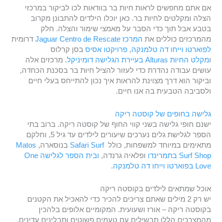
אם אתם מחפשים לראות חיות בר בוודאות לכו לביקור במרכזי
הצלה ומקלטים לחיות בר. כאן יוכלו הילדים להתבונן מקרוב
בטבע אבל תוך כדי הסבר על מאמצי שימור והצלה. חלק
מהמרכזים כוללים את
המרכז Jaguar Centro de Rescate
דרומית
לפוארטו וייחו דה טלמנקה
,
פרויקטו אסיס
בסן קרלוס
ו
מקלט החיות Alturas
בעיירת הגלישה דומיניקל
. מרכזים אלה
עושים עבודה נהדרת כדי לעזור להציל חיות בר בסכנת הכחדה,
וביקור הוא דרך מצוינת להראות איך נכון להתייחס בעלי חיים
ולסביבה הטבעית בה אנו חיים.
גלישה בחופים של קוסטה ריקה
ישנם חופי גלישה בשני קווי החוף של קוסטה ריקה. ברוב בתי
הספר לגלישת גלים נערכים שיעורים לילדים עד גיל 5, וחלקם
מתאימים במיוחד למשפחות, כולל
Safari Surf
בנוסארה,
Matos
Surf Shop
בתמרינדו
ופלאיה גרנדה,
ובית הספר לגלישה One
Love
בפוארטו וייחו דה טלמנקה
.
אוכל שמתאים לילדים בקוסטה ריקה
יש רק 2 מילים שאתם צריכים להכיר כדי להאכיל את הקטנים
בקוסטה ריקה – אורז ושעועית. המקומיים אלופים בלהכין
מהמצרכים הללו תבשילים עם טעמים פשוטים ותבלינים עדינים.