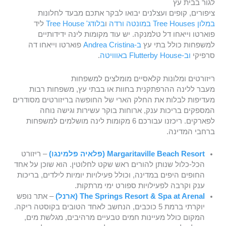
לגור בבית עץ
ציפורים, קופים ועצלנים יבואו לבקר אתכם מבעד לחלונות
במלון Tree Houses
במונטה ורדה
ו
בלודג' Tree House
ליד
פוארטו וייאחו דל טלמנקה. יש עוד מקומות לינה ידידותיים
למשפחות כולל בתי עץ
ב-Andrea Cristina
פוארטו וייאחו דה
סרפיקי
וב-Flutterby House
באווויטה
.
ריזורטים ומלונות קלאסיים מומלצים למשפחות
מעבר ללינה ההרפתקנית בחוות או בבתי עץ, משפחות רבות
מעדיפות לבלות את החלק הארי של החופשה בריזורטים מסודרים
המספקים בריכות ענק, ארוחות בוקר עשירות וגישה נוחה
לפארקים. ריכזנו עבורכם 6 מקומות לינה מושלמים למשפחות
ברחבי המדינה.
Margaritaville Beach Resort (פלאיה פלמינגו)
– ריזורט
הכל-כלול שנותן להורים ראש שקט לחלוטין. הוא שוכן על אחד
החופים היפים במדינה, וכולל פעילויות יומיות לילדים, בריכות
ענק וקרבה לפעילויות ספורט ימי מרתקות.
The Springs Resort & Spa at Arenal (ארנל)
– אתר נופש
יוקרתי ברמת 5 כוכבים, הנחשב לאחד הטובים בקוסטה ריקה.
המקום כולל מעיינות חמים טבעיים מרהיבים, מגלשת מים,