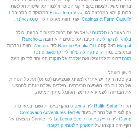
בחיות משק, לצפות בקציר קני הסוכר וללמוד על שיטות חקלאות
ברות קיימא במרכזים כגון
Finca Terra Viva
הממוקדים בסביבה
ו-
Cabinas & Farm Capulín
, שתי חוות מעולות ליד
סנטה אלנה
.
גם באזור
ריו סלסטה
יש אפשרויות רבות למגורים בחווה, כולל
בלודג' לה קרולינה
. רכיבה על סוסים היא חובה
ב-Rancho
Margot
באל קסטיו
וב-Rancho Amalia
ליד
Zarcero
. חוות נהדרות
ובתקציב נמוך הן
פינקה לה פלור
ליד
קרטאגו
,
פונטה
מונה
דרומית למנזנילו ואת
אלברג אל סוקורו
המיוחד ליד סן מיגל.
לישון באוהל
בקוסטה ריקה יש אתרי גלמפינג שמציעים (כמעט) את כל הנוחות
של מלונות בלי השפעה סביבתית. הילדים שלכם יאהבו להרגיש
את הבריזה ולשמוע את רעשי הג'ונגל מתוך המיטה.
הלודג'
Rafiki Safari
ליד
קוואפוס
מוקף ביערות גשם ובמערכות
אקולוגיות של נהרות, בעוד
ש-Corcovado Adventures Tent
Camp
ליד
דרייק ביי
ולודג' La Leona Eco
ליד Carate נמצאים על
חוף הים בקצהו של
הפארק הלאומי קורקובדו
.