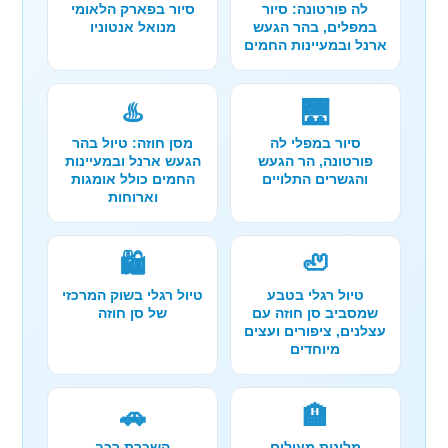
לה פורטונה: סיור
סיור בפארק הלאומי
במפלים, בהר הגעש
מנואל אנטוניו
ארנל ובמעיינות החמים
♨️
🌉
סיור במפלי לה
מסן חוזה: טיול בהר
פורטונה, הר הגעש
הגעש ארנל ובמעיינות
והגשרים התלויים
החמים כולל אומגות
וארוחות
🛍️
🦥
טיול רגלי בטבע
טיול רגלי בשוק המרכזי
שמסביב סן חוזה עם
של סן חוזה
עצלנים, ציפורים ועצים
מיוחדים
🚗
🏨
מלונות מעולים
השכרת רכב