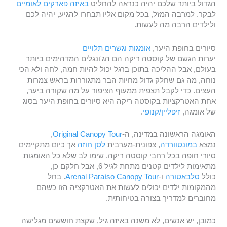
הגדול ביותר שלכם יהיה כנראה להחליט
באיזה פארקים לאומיים
לבקר. למרבה המזל, בכל מקום אליו תבחרו להגיע, יהיה לכם
ולילדים הרבה מה לעשות.
סיורים בחופת היער,
אומגות וגשרים תלויים
יערות הגשם של קוסטה ריקה הם הג'ונגלים המדהימים ביותר
בעולם, אבל ההליכה בתוכן ברגל יכול להיות חמה, לחה ולא הכי
נוחה, מה גם שחלק גדול מחיות הבר מתגוררות בראש צמרות
העצים. כדי לקבל תצפית ממעוף הציפור על מה שקורה ביער,
אחת האטרקציות בקוסטה ריקה היא סיורים בחופת היער בסוג
של אומגה,
זיפליין/קנופי
.
האומגה הראשונה במדינה, ה-
Original Canopy Tour
,
נמצא
במונטוורדה
, צפונית-מערבית
לסן חוזה
אך כיום מתקיימים
סיורי חופה בכל רחבי קוסטה ריקה. שימו לב שלא כל האומגות
מתאימות לילדים קטנים מתחת לגיל 6, אבל חלקם כן,
כולל
סלבאטורה
ו-
Arenal Paraíso Canopy Tour
. בחל
מהמקומות ילדים יכולים לעשות את האטרקציה הזו כשהם
מחוברים למדריך בצורה בטיחותית.
כמובן, יש אנשים, לא משנה באיזה גיל, שקצת חוששים מגלישה