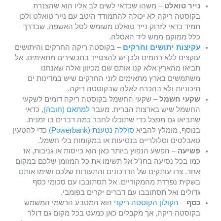
נייר טואלט
– משהו שכדאי לשים לב אליו הוא שהצנרת
בקוסטה ריקה לא יכולה להתמודד היטב עם נייר טואלט ולכן
תמיד כדאי לזרוק נייר טואלט משומש לסל האשפה, שבדרך
כלל ממוקם ממש ליד האסלה.
עקיצות יתושים וחרקים
– בקוסטה ריקה החרקים והיתושים
עוקצים ללא רחמים ולכן יש להצטייד בתכשירים מתאימים. אל
תביאו מהארץ אלא קנו אותם שם מכיוון ואלה שאנחנו
משתמשים בארץ מתאימים לזני החרקים שיש במדינות ים
תיכוניות ולא בהכרח לאלה שבקוסטה ריקה.
שקעי חשמל
– שקעי החשמל בקוסטה ריקה דומים לשקעי
החשמל שיש בארצות הברית. מעבר
למתאם (חובה)
, כדאי
שתביאו גם מפצל כדי שתוכלו לחבר כמה דברים בו זמנית.
בנוסף, מומלץ להביא
סוללה נטענת (Powerbank)
כדי להטעין
טאבלטים וסלולריים בנסיעות או במקומות בלי חשמל.
פשיעה
– הפשע הנפוץ ביותר כאן הוא כייסות או גניבות, אז
כמו בכל נסיעה בחו"ל אל תשימו את כל המזומן שלכם במקום
אחד. צרו עותקים של הדרכונים והתעודות שלכם ושימו אותם
בשקית נפרדת מהמקוריים. אל תסתובבו עם סכומי כסף
גדולים ואל תסתובבו עם דברים יקרים בפומבי.
כסף
–
הקולון הקוסטה ריקני
הוא המטבע הרשמי המשמש
בקוסטה ריקה, אך מקבלים כאן כמעט בכל מקום גם דולר