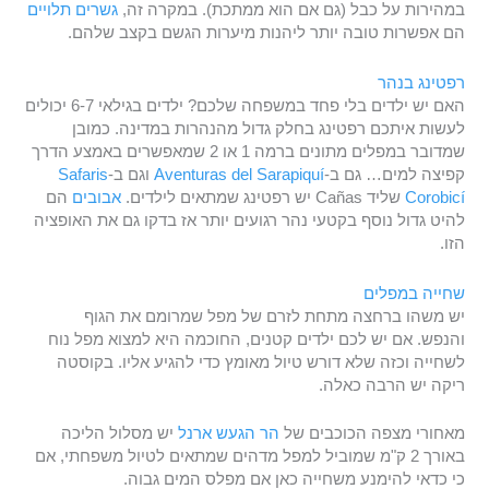
במהירות על כבל (גם אם הוא ממתכת). במקרה זה,
גשרים תלויים
הם אפשרות טובה יותר ליהנות מיערות הגשם בקצב שלהם.
רפטינג בנהר
האם יש ילדים בלי פחד במשפחה שלכם? ילדים בגילאי 6-7 יכולים
לעשות איתכם רפטינג בחלק גדול מהנהרות במדינה. כמובן
שמדובר במפלים מתונים ברמה 1 או 2 שמאפשרים באמצע הדרך
קפיצה למים… גם ב-
Aventuras del Sarapiquí
וגם ב-
Safaris
Corobicí
שליד Cañas יש רפטינג שמתאים לילדים.
אבובים
הם
להיט גדול נוסף בקטעי נהר רגועים יותר אז בדקו גם את האופציה
הזו.
שחייה במפלים
יש משהו ברחצה מתחת לזרם של מפל שמרומם את הגוף
והנפש. אם יש לכם ילדים קטנים, החוכמה היא למצוא מפל נוח
לשחייה וכזה שלא דורש טיול מאומץ כדי להגיע אליו. בקוסטה
ריקה יש הרבה כאלה.
מאחורי מצפה הכוכבים של
הר הגעש ארנל
יש מסלול הליכה
באורך 2 ק"מ שמוביל למפל מדהים שמתאים לטיול משפחתי, אם
כי כדאי להימנע משחייה כאן אם מפלס המים גבוה.