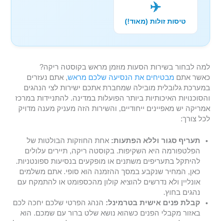
✈️
טיסות זולות (מאוד!)
למה לבחור בשירות הסעות מוזמן מראש בקוסטה ריקה?
כאשר אתם
מבטיחים את הנסיעה שלכם מראש
, אתם נעזרים
במערכת גלובלית מובילה שמחברת אתכם ישירות לצי הנהגים
והסוכנויות האיכותיות ביותר הפועלות במדינה. להתניידות במרכז
אמריקה יש מאפיינים ייחודיים, והשירות הזה מעניק מענה מדויק
לכל צורך:
תעריף סגור וללא הפתעות:
אחת החוזקות הבולטות של
הפלטפורמה היא השקיפות. בקוסטה ריקה, תיירים עלולים
להיתקל בתעריפים משתנים או מופקעים בנסיעות ספונטניות.
כאן, המחיר שנקבע במסך ההזמנה הוא סופי. אתם משלמים
אונליין ולא נדרשים להוציא קולון מהכספומט או להתמקח עם
נהגים בחוץ.
קבלת פנים אישית בטרמינל:
הנהג הפרטי שלכם יחכה לכם
באזור מקבלי הפנים כשהוא נושא שלט ברור עם שמכם. הוא