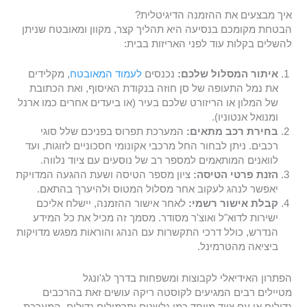
איך מבצעים את ההזמנה הדיגיטלית?
הבטחת מקומכם בנסיעה היא תהליך קצר, מקוון ומאובטח שניתן
להשלים בקלות עוד לפני האריזות בבית:
איתור המסלול שלכם:
נכנסים
לעמוד המאובטח
, מקלידים
את נמל התעופה של סן חוזה בנקודת האיסוף, ואת הכתובת
של המלון או הריזורט שלכם בעיר (או ביעדים אחרים כמו ארנל
ומנואל אנטוניו).
בחירת רכב מתאים:
המערכת תפרוס בפניכם שלל סוגי
רכבים. ניתן לבחור החל מרכבי אקונומי חסכוניים לזוגות, ועד
לוואנים המותאמים למספר רב של נוסעים עם ציוד נלווה.
הזנת פרטי הטיסה:
ציון מספר הטיסה ושעת ההגעה המדויקת
יאפשר לנהג לעקוב אחר מסלול המטוס ולהיערך בהתאם.
קבלת אישור רשמי:
לאחר אישור ההזמנה, יישלח אליכם
ישירות לדוא"ל ואוצ'ר מסודר. מסמך זה מכיל את כל המידע
הנדרש, כולל דרכי התקשרות עם הנהג והוראות מפגש מדויקות
ביציאה מהטרמינל.
הפתרון האידיאלי לקבוצות ומשפחות בדרך לג'ונגל
מטיילים רבים המגיעים לקוסטה ריקה עושים זאת בהרכבים
גדולים או עם ציוד מיוחד כמו גלשנים ותרמילים גדולים. המערכת