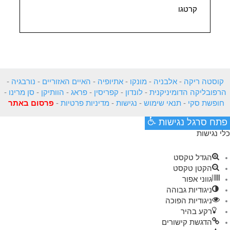
קרטגו
קוסטה ריקה
-
אלבניה
-
מונקו
-
אתיופיה
-
האיים האזוריים
-
נורבגיה
-
הרפובליקה הדומיניקנית
-
לונדון
-
קפריסין
-
פראג
-
הוותיקן
-
סן מרינו
-
חופשת סקי
-
תנאי שימוש
-
נגישות
-
מדיניות פרטיות
-
פרסום באתר
פתח סרגל נגישות
כלי נגישות
הגדל טקסט
הקטן טקסט
גווני אפור
ניגודיות גבוהה
ניגודיות הפוכה
רקע בהיר
הדגשת קישורים