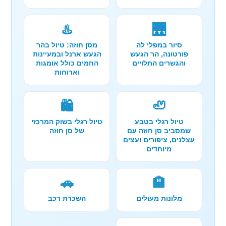
♨️
🌉
סיור במפלי לה
מסן חוזה: טיול בהר
פורטונה, הר הגעש
הגעש ארנל ובמעיינות
והגשרים התלויים
החמים כולל אומגות
וארוחות
🛍️
🦥
טיול רגלי בטבע
טיול רגלי בשוק המרכזי
שמסביב סן חוזה עם
של סן חוזה
עצלנים, ציפורים ועצים
מיוחדים
🚗
🏨
מלונות מעולים
השכרת רכב