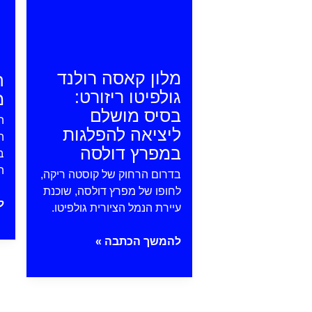
|
ó
מלון קאסה רולנד
ה
גולפיטו ריזורט:
מ
בסיס מושלם
ה
ליציאה להפלגות
ה
במפרץ דולסה
ב
ה
בדרום הרחוק של קוסטה ריקה,
לחופו של מפרץ דולסה, שוכנת
ה
ל
עיירת הנמל הציורית גולפיטו.
ה
מר
מלון
להמשך הכתבה »
ב
קאסה
רולנד
גולפיטו
ריזורט: