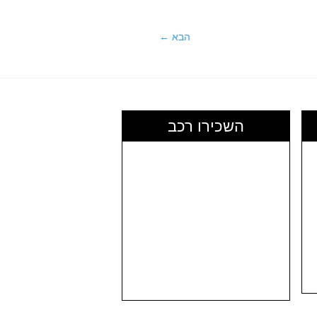
חופשה
בוטיקית
הבא
←
ליד
החוף
השכירו רכב