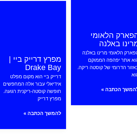
גלישה
Jac
וחיים
טובים
בין
פארק הלאומי
הג'ונגל
לגלים
רינו באלנה
פארק הלאומי מרינו באלנה
מפרץ דרייק ביי |
וא אתר יפהפה הממוקם
Drake Bay
אזור הדרומי של קוסטה ריקה.
וא
דרייק ביי הוא מקום מפלט
אידיאלי עבור אלה המחפשים
פארק
המשך הכתבה »
חופשה קוסטה-ריקנית רגועה.
לאומי
מפרץ דרייק
ינו
אלנה
מפרץ
להמשך הכתבה »
דרייק
ביי
|