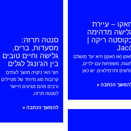
|
Catarata
Uvita
אקו – עיירת
לישה מדהימה
קוסטה ריקה |
סנטה תרזה:
Jac
מסעדות, ברים,
גלישה וחיים טובים
אקו (או האקו) היא יעד מושלם
בין הג'ונגל לגלים
זוגות, משפחות עם ילדים,
ולשים ותרמילאים. יש כאן
חצי האי ניקויה מושך לעתים
קרובות סוג מיוחד של מטיילים
אקו
המשך הכתבה »
ורבים מהם מגיעים היישר
לסנטה תרזה,
יירת
לישה
סנטה
ונטרנס
להמשך הכתבה »
דהימה
תרזה:
קוסטה
מסעדות,
יקה
ברים,
פונטרנס