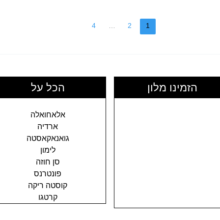
Drake
Bay
4
…
2
1
הזמינו מלון
הכל על
אלאחואלה
ארדיה
גואנאקאסטה
לימון
סן חוזה
פונטרנס
קוסטה ריקה
קרטגו