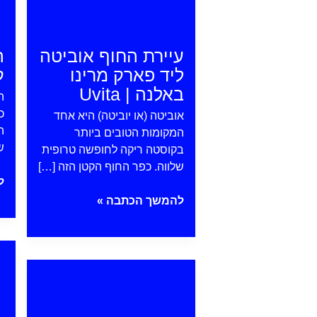
עיירת החוף אוביטה
ה
ליד פארק מרינו
ק
באלנה | Uvita
ה
כ
אוביטה (או יוביטה) היא אחד
ה
המקומות הטובים ביותר
ש
בקוסטה ריקה לחופשה טרופית
שלווה. כפר החוף הקטן הזה […]
ה
ל
ה
עיירת
להמשך הכתבה »
ק
החוף
|
אוביטה
פ
a
ליד
פונטרנס
פארק
מרינו
באלנה