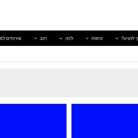
ך להגיע?
טיסות
לינה
רכב
שירותים למט
ונטרנס
פונטרנס