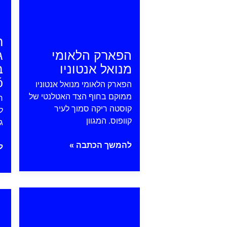
|
Uvita
ח
הפארק הלאומי
ג
מנואל אנטוניו
ב
ó
הפארק הלאומי מנואל אנטוניו
ממוקם בחוף הצד האטלנטי של
ח
קוסטה ריקה סמוך לעיר
ל
קוופוס. המגוון
ג
הפארק
להמשך הכתבה »
ח
ל
הלאומי
–
מנואל
ע
אנטוניו
ג
פונטרנס
פ
מ
ב
ר