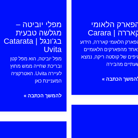
פארק הלאומי
מפלי יוביטה –
אררה | Carara
מגלשה טבעית
בג'ונגל | Catarata
פארק הלאומי קאררה, הידוע
Uvita
אחד מהפארקים הלאומיים
יפים של קוסטה ריקה, נמצא
מפל יוביטה, הוא מפל קטן
עתיים מהבירה
ובריכת שחייה ממש מחוץ
לעיירה Uvita. האטרקציה
פארק
המשך הכתבה »
המעניינת כאן
לאומי
אררה
מפלי
להמשך הכתבה »
יוביטה
ונטרנס
Carar
–
מגלשה
פונטרנס
טבעית
בג'ונגל