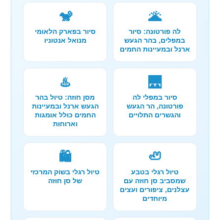
🐒
🌋
לה פורטונה: סיור
סיור בפארק הלאומי
במפלים, בהר הגעש
מנואל אנטוניו
ארנל ובמעיינות החמים
♨️
🌉
סיור במפלי לה
מסן חוזה: טיול בהר
פורטונה, הר הגעש
הגעש ארנל ובמעיינות
והגשרים התלויים
החמים כולל אומגות
וארוחות
🛍️
🦥
טיול רגלי בטבע
טיול רגלי בשוק המרכזי
שמסביב סן חוזה עם
של סן חוזה
עצלנים, ציפורים ועצים
מיוחדים