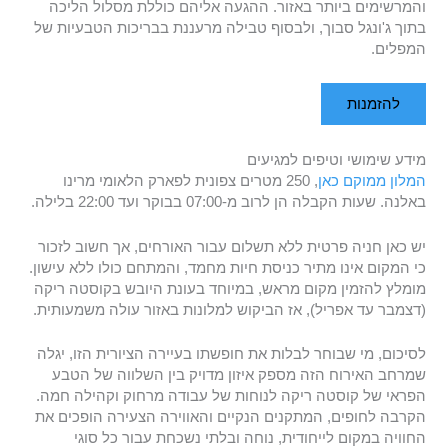
והמרשימים ביותר באזור. ההגעה אליהם כוללת מסלול הליכה
בתוך ג'ונגל סבוך, ולבסוף טבילה מרעננת בבריכות הטבעיות של
המפלים.
להזמנות
מידע שימושי וטיפים למגיעים
המלון ממוקם כאן
, 250 מטרים צפונית לפארק הלאומי מרינו
באלנה. שעות הקבלה הן לרוב מ-07:00 בבוקר ועד 22:00 בלילה.
יש כאן חניה פרטית ללא תשלום עבור האורחים, אך חשוב לזכור
כי המקום אינו מתיר כניסת חיות מחמד, והמתחם כולו ללא עישון.
מומלץ להזמין מקום מראש, במיוחד בעונת היובש בקוסטה ריקה
(דצמבר עד אפריל), אז הביקוש למלונות באזור עולה משמעותית.
לסיכום, מי שבוחר לבלות את חופשתו בעיירה הציורית הזו, יגלה
שמרחב האירוח הזה מספק איזון מדויק בין השלווה של הטבע
הפראי של קוסטה ריקה לנוחות של עבודה מרחוק וקהילה חמה.
הקרבה לחופים, המתקנים הנקיים והאווירה הצעירה הופכים את
החוויה במקום לייחודית, נוחה ובלתי נשכחת עבור כל סוגי