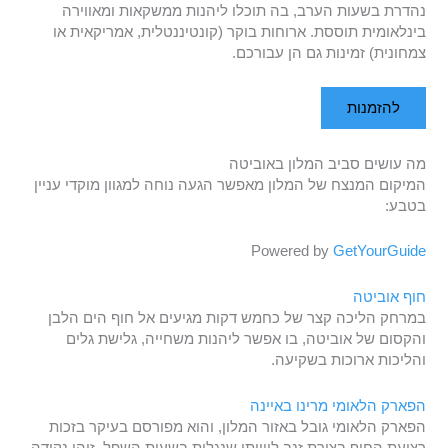
נהדרת בשעות הערב, בה תוכלו ליהנות ממשקאות ומאווירה
בינלאומית תוססת. ארוחות בוקר (קונטיננטלית, אמריקאית או
צמחונית) זמינות גם הן עבורכם.
להזמנות
מה עושים סביב המלון באוביטה
המיקום המנצח של המלון מאפשר הגעה נוחה למגוון מוקדי עניין
בטבע:
Powered by
GetYourGuide
חוף אוביטה
במרחק הליכה קצר של כחמש דקות מגיעים אל חוף הים הלבן
והקסום של אוביטה, בו אפשר ליהנות משחייה, גלישת גלים
והליכות ארוכות בשקיעה.
הפארק הלאומי מרינו באיינה
הפארק הלאומי גובל באזור המלון, והוא מפורסם בעיקר בזכות
רצועת החוף בצורת זנב לווייתן שנגלית בשעות השפל. זוהי נקודה