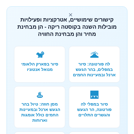
×
קישורים שימושיים, אטרקציות ופעילויות
מובילות השנה בקוסטה ריקה - הן מבחינת
מחיר והן מבחינת החוויה
🐒
🌋
לה פורטונה: סיור
סיור בפארק הלאומי
במפלים, בהר הגעש
מנואל אנטוניו
ארנל ובמעיינות החמים
♨️
🌉
סיור במפלי לה
מסן חוזה: טיול בהר
פורטונה, הר הגעש
הגעש ארנל ובמעיינות
והגשרים התלויים
החמים כולל אומגות
וארוחות