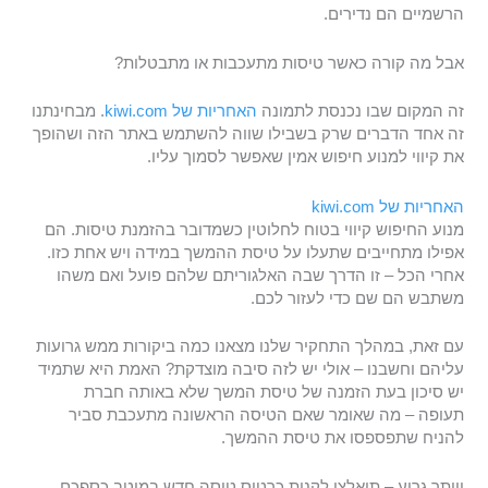
הרשמיים הם נדירים.
אבל מה קורה כאשר טיסות מתעכבות או מתבטלות?
זה המקום שבו נכנסת לתמונה
האחריות של kiwi.com
. מבחינתנו
זה אחד הדברים שרק בשבילו שווה להשתמש באתר הזה ושהופך
את קיווי למנוע חיפוש אמין שאפשר לסמוך עליו.
האחריות של kiwi.com
מנוע החיפוש קיווי בטוח לחלוטין כשמדובר בהזמנת טיסות. הם
אפילו מתחייבים שתעלו על טיסת ההמשך במידה ויש אחת כזו.
אחרי הכל – זו הדרך שבה האלגוריתם שלהם פועל ואם משהו
משתבש הם שם כדי לעזור לכם.
עם זאת, במהלך התחקיר שלנו מצאנו כמה ביקורות ממש גרועות
עליהם וחשבנו – אולי יש לזה סיבה מוצדקת? האמת היא שתמיד
יש סיכון בעת הזמנה של טיסת המשך שלא באותה חברת
תעופה – מה שאומר שאם הטיסה הראשונה מתעכבת סביר
להניח שתפספסו את טיסת ההמשך.
ויותר גרוע – תיאלצו לקנות כרטיס טיסה חדש במיטב כספכם.