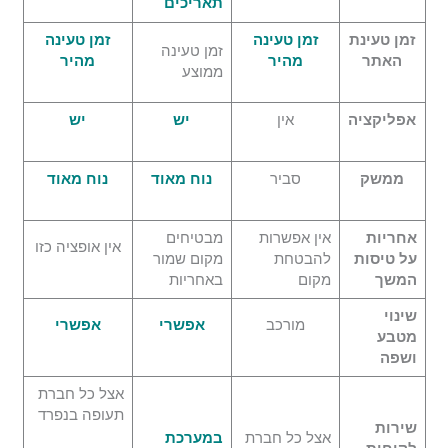
תאריכים
זמן טעינת
זמן טעינה
זמן טעינה
זמן טעינה
האתר
מהיר
מהיר
ממוצע
אפליקציה
אין
יש
יש
ממשק
סביר
נוח מאוד
נוח מאוד
אחריות
אין אפשרות
מבטיחים
אין אופציה כזו
על טיסות
להבטחת
מקום שמור
המשך
מקום
באחריות
שינוי
מורכב
אפשרי
אפשרי
מטבע
ושפה
אצל כל חברת
תעופה בנפרד
שירות
אצל כל חברת
במערכת