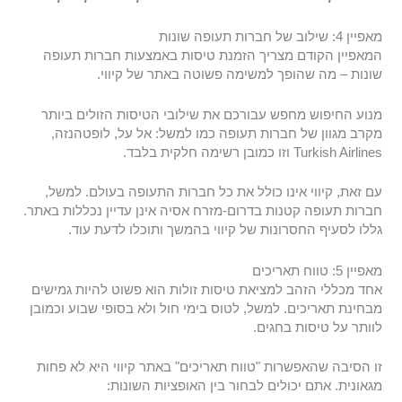
מאפיין 4: שילוב של חברות תעופה שונות
המאפיין הקודם מצריך הזמנת טיסות באמצעות חברות תעופה
שונות – מה שהופך למשימה פשוטה באתר של קיווי.
מנוע החיפוש מחפש עבורכם את שילובי הטיסות הזולים ביותר
מקרב מגוון של חברות תעופה כמו למשל: אל על, לופטהנזה,
Turkish Airlines וזו כמובן רשימה חלקית בלבד.
עם זאת, קיווי אינו כולל את כל חברות התעופה בעולם. למשל,
חברות תעופה קטנות בדרום-מזרח אסיה אינן עדיין נכללות באתר.
גללו לסעיף החסרונות של קיווי בהמשך ותוכלו לדעת עוד.
מאפיין 5: טווח תאריכים
אחד מכללי הזהב למציאת טיסות זולות הוא פשוט להיות גמישים
מבחינת תאריכים. למשל, לטוס בימי חול ולא בסופי שבוע וכמובן
לוותר על טיסות בחגים.
זו הסיבה שהאפשרות "טווח תאריכים" באתר קיווי היא לא פחות
מגאונית. אתם יכולים לבחור בין האופציות השונות: