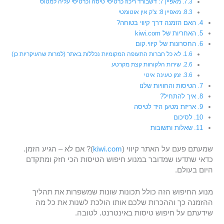
מאפיין 7: דשבורד ריכוז כרטיסי טיסה וכרטיסי עליה למטוס
מאפיין 8: צ'ק אין אוטומטי
האם הזמנה דרך קיווי בטוחה?
האחריות של kiwi.com
החסרונות של קיווי.קום
לא כל חברות התעופה המקומיות נכללות באתר (למרות שהעיקריות כן)
שירות הלקוחות קצת מקרטע
זמן טעינה איטי
הטיסות והחוויות שלנו
איך להתחיל?
אריזת מטען היד לטיסה
לסיכום
שאלות ותשובות
שמעתם פעם על האתר קיווי (
kiwi.com
)? אם לא – הגיע הזמן.
כדאי שתדעו שמדובר במנוע חיפוש הטיסות הכי חזק ומתקדם
היום בעולם.
מנוע החיפוש הזה כולל תכונות שונות שמשפרות את תהליך
ההזמנה כך וההכרות שלכם אותו הולכת לשנות את כל מה
שידעתם על חיפוש טיסות באינטרנט. לטובה.