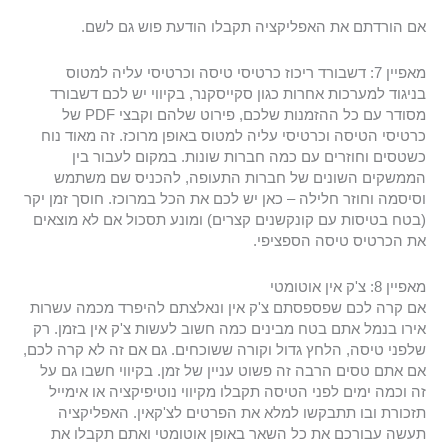
אם הורדתם את האפליקציה תקבלו הודעת פוש גם לשם.
מאפיין 7: דשבורד ריכוז כרטיסי טיסה וכרטיסי עליה למטוס
בניגוד למערכות אחרות כגון סקייסקנר, בקיווי יש לכם דשבורד
מסודר עם כל ההזמנות שלכם, פירוט שלהם וקבצי PDF של
כרטיסי הטיסה וכרטיסי עליה למטוס באופן מרוכז. זה מאוד נוח
כשטסים וחוזרים עם כמה חברות שונות. במקום לעבור בין
הממשקים השונים של חברות התעופה, להכניס שם משתמש
וסיסמה וחוזר חלילה – כאן יש לכם את הכל במרוכז. חוסך זמן יקר
(בטח בטיסות עם קונקשנים קצרים) ומונע תסכול אם לא מוצאים
את הכרטיס טיסה הספציפי.
מאפיין 8: צ'ק אין אוטומטי
אם קרה לכם שפספסתם צ'ק אין ונאלצתם להיפרד מכמה עשרות
אירו בנמל אתם בטח מבינים כמה חשוב לעשות צ'ק אין בזמן. רק
שלפני טיסה, הלחץ גדול וקורה ששוכחים. גם אם זה לא קרה לכם,
אם אתם טסים הרבה זה פשוט עניין של זמן. בקיווי חשבו גם על
זה וכמה ימים לפני הטיסה תקבלו מקיווי נוטיפיקציה או אימייל
תזכורת ובו תתבקשו למלא את הפרטים לצ'קאין. האפליקציה
תעשה עבורכם את כל השאר באופן אוטומטי ואתם תקבלו את