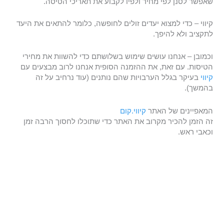
שאפשר לסנן לפי מחיר ולפיו לקבוע את תאריכי הטיסה.
קיווי – כדי למצוא יעדים זולים לחופשה, כלומר להתאים את היעד
לתקציב ולא להיפך.
וכמובן – אנחנו עושים שימוש בשלושתם כדי להשוות את מחירי
הטיסות. עם זאת, את ההזמנה הסופית אנחנו לרוב מבצעים עם
קיווי
בעיקר בגלל הערבויות שהם נותנים (עוד נרחיב על זה
בהמשך).
המאפיינים של האתר
קיווי.קום
זה הזמן להכיר מקרוב את האתר כדי שתוכלו לחסוך הרבה זמן
וכאבי ראש.