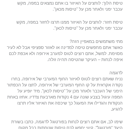
טיסת הלוך: לוחצים על האיזור בו אתם נמצאים במפה, מקש
עכבר ימני ולאחר מכן על "טיסות מכאן".
טיסת חזור: לוחצים על האיזור ממנו תרצו לחזור במפה, מקש
עכבר ימני ולאחר מכן על "טיסות לכאן".
מתי משתמשים במאפיין הזה?
כאשר אתם מחפשים טיסה למדינה או לאזור ספציפי אבל לא לעיר
מסוימת. למשל, אתם רוצים לטוס למערב אירופה ולא אכפת לכם
איפה לנחות – העיקר שהטיסה תהיה זולה.
לדוגמה
נניח שאתם רוצים לטוס לאיזור החוף המערבי של אירופה
.
בחרו
נקודה אקראית על קו החוף המערבי של אירופה, לחצו על הכפתור
הימני של העכבר ולאחר מכן על "טיסות לכאן". מיד יופיע על
המפה עיגול בצבע שונה עם 4 נקודות מארבעת צדדיו. אחזו באחת
הנקודות והגדילו את המעגל כך שיכסה את האיזור אליו תרצו
להגיע
.
שימו לב, אם אתם רוצים לנחות בפורטוגל לדוגמה, כתבו בשורת
היעד "פורטוגל". קיווי יחפש לכם טיסות שנוחתות בכל מקום