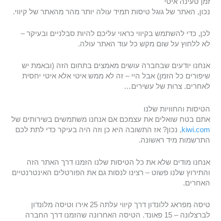
זמן טעינה איטי
נכון, האתר של גוגל טיסות תמיד עולה יותר מהר מהאתר של קיווי.
לכן, כדי להשתמש בקיווי כראוי עליכם להיות סבלניים ובעיקר –
לא ללחוץ על שום מקש כל עוד האתר עולה.
אנחנו יודעים שבחברה עושים מאמצים בתחום הזה (ובאמת יש
שיפורים כל הזמן) אבל היי – זה לא ממש איטי אלא איטי יחסית
לאחרים. צרות של עשירים…
הטיסות והחוויות שלנו
אתם בטח שואלים את עצמכם אם אנחנו משתמשים בשירותים של
kiwi.com
, נכון? אז התשובה היא כן וזה היה בעיקר כדי לתת לכם
התרשמות מיד ראשונה.
אנחנו מודים שלא את כל הטיסות שלנו הזמנו דרך האתר הזה
והתירוץ שלנו פשוט – רצינו לנסות גם את הפורטלים האינטרנטיים
האחרים.
טיסה מפראג ללונדון דרך קיווי עלתה 25 אירו וטיסה מלונדון
לברצלונה – 15 פאונד. הטיסה האחרונה שהזמנו דרך החברה