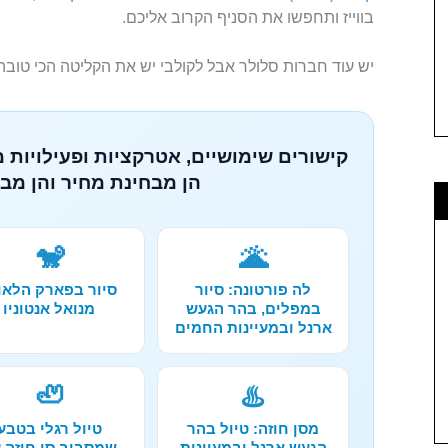
בווייז ותחפשו את הסניף הקרוב אליכם.
יש עוד חברות סלולר אבל לקולבי יש את הקליטה הכי טובה
קישורים שימושיים, אטרקציות ופעילויות 
הן מבחינת מחיר והן מבח
🐒
🌋
לה פורטונה: סיור
סיור בפארק הלאו
במפלים, בהר הגעש
מנואל אנטוניו
ארנל ובמעיינות החמים
🦥
♨️
מסן חוזה: טיול בהר
טיול רגלי בטבע
הגעש ארנל ובמעיינות
שמסביב סן חוזה 