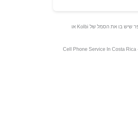
לאחר האקטיבציה ניתן להטעין את הסים בכל קיוסק או סופר שיש בו את הסמל של Kolbi או