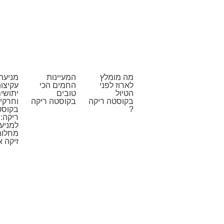
מה מומלץ
המעיינות
מניעת
לארוז לפני
החמים הכי
עקיצו
הטיול
טובים
יתושי
בקוסטה ריקה
בקוסטה ריקה
וחרקי
?
בקוסט
ריקה: 
למניע
מחלות
זיקה א