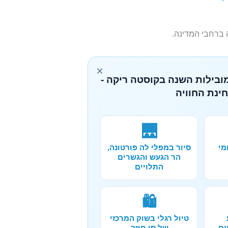
 ברחבי המדינה.
×
מובילות השנה בקוסטה ריקה -
ינת החוויה
🌉
מי
סיור במפלי לה פורטונה,
הר הגעש והגשרים
התלויים
🛍️
טיול רגלי בשוק המרכזי
עם
של סן חוזה