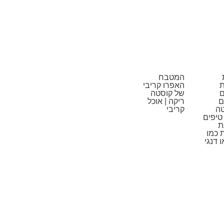
המטבח
ת
האפרו קריבי
ם
של קוסטה
ם
ריקה | אוכל
ה
קריבי
טיפים
ת
 כמו
ו דנגי