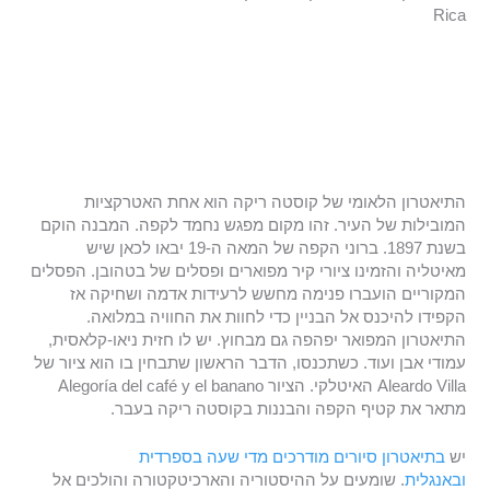
Rica
התיאטרון הלאומי של קוסטה ריקה הוא אחת האטרקציות
המובילות של העיר. זהו מקום מפגש נחמד לקפה. המבנה הוקם
בשנת 1897. ברוני הקפה של המאה ה-19 יבאו לכאן שיש
מאיטליה והזמינו ציורי קיר מפוארים ופסלים של בטהובן. הפסלים
המקוריים הועברו פנימה מחשש לרעידות אדמה ושחיקה אז
הקפידו להיכנס אל הבניין כדי לחוות את החוויה במלואה.
התיאטרון המפואר יפהפה גם מבחוץ. יש לו חזית ניאו-קלאסית,
עמודי אבן ועוד. כשתכנסו, הדבר הראשון שתבחין בו הוא ציור של
Aleardo Villa האיטלקי. הציור Alegoría del café y el banano
מתאר את קטיף הקפה והבננות בקוסטה ריקה בעבר.
יש
בתיאטרון סיורים מודרכים מדי שעה בספרדית
ובאנגלית
. שומעים על ההיסטוריה והארכיטקטורה והולכים אל