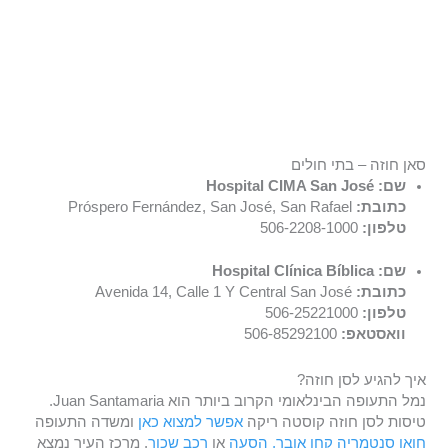
סאן חוזה – בתי חולים
שם: Hospital CIMA San José
כתובת:
Próspero Fernández, San José, San Rafael
טלפון:
506-2208-1000
שם: Hospital Clínica Bíblica
כתובת:
Avenida 14, Calle 1 Y Central San José
טלפון:
506-25221000
וואסטאפ:
506-85292100
איך להגיע לסן חוזה?
נמל התעופה הבינלאומי הקרוב ביותר הוא Juan Santamaria.
טיסות לסן חוזה קוסטה ריקה
אפשר למצוא כאן
ומשדה התעופה
חואן סנטמריה קחו אובר, הסעה
או
רכב שכור
. מרכז העיר נמצא