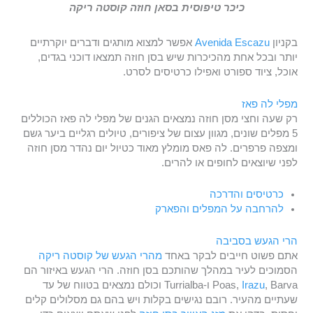
כיכר טיפוסית בסאן חוזה קוסטה ריקה
בקניון
Avenida Escazu
אפשר למצוא מותגים ודברים יוקרתיים
יותר ובכל אחת מהכיכרות שיש בסן חוזה תמצאו דוכני בגדים,
אוכל, ציוד ספורט ואפילו כרטיסים לסרט.
מפלי לה פאז
רק שעה וחצי מסן חוזה נמצאים הגנים של מפלי לה פאז הכוללים
5 מפלים שונים, מגוון עצום של ציפורים, טיולים רגליים ביער גשם
ומצפה פרפרים. לה פאס מומלץ מאוד כטיול יום נהדר מסן חוזה
לפני שיוצאים לחופים או להרים.
כרטיסים והדרכה
להרחבה על המפלים והפארק
הרי הגעש בסביבה
אתם פשוט חייבים לבקר באחד
מהרי הגעש של קוסטה ריקה
הסמוכים לעיר במהלך שהותכם בסן חוזה. הרי הגעש באיזור הם
Irazu
Poas,
, Barva ו-Turrialba וכולם נמצאים בטווח של עד
שעתיים מהעיר. רובם נגישים בקלות ויש בהם גם מסלולים קלים