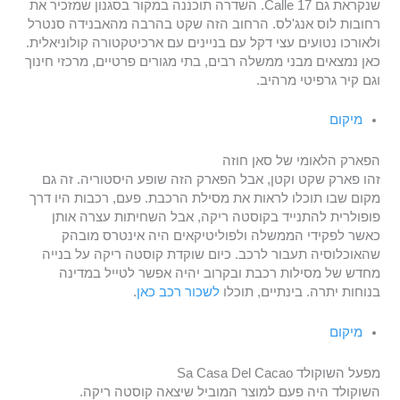
שנקראת גם Calle 17. השדרה תוכננה במקור בסגנון שמזכיר את
רחובות לוס אנג'לס. הרחוב הזה שקט בהרבה מהאבנידה סנטרל
ולאורכו נטועים עצי דקל עם בניינים עם ארכיטקטורה קולוניאלית.
כאן נמצאים מבני ממשלה רבים, בתי מגורים פרטיים, מרכזי חינוך
וגם קיר גרפיטי מרהיב.
מיקום
הפארק הלאומי של סאן חוזה
זהו פארק שקט וקטן, אבל הפארק הזה שופע היסטוריה. זה גם
מקום שבו תוכלו לראות את מסילת הרכבת. פעם, רכבות היו דרך
פופולרית להתנייד בקוסטה ריקה, אבל השחיתות עצרה אותן
כאשר לפקידי הממשלה ולפוליטיקאים היה אינטרס מובהק
שהאוכלוסיה תעבור לרכב. כיום שוקדת קוסטה ריקה על בנייה
מחדש של מסילות רכבת ובקרוב יהיה אפשר לטייל במדינה
בנוחות יתרה. בינתיים, תוכלו
לשכור רכב כאן
.
מיקום
מפעל השוקולד Sa Casa Del Cacao
השוקולד היה פעם למוצר המוביל שיצאה קוסטה ריקה.