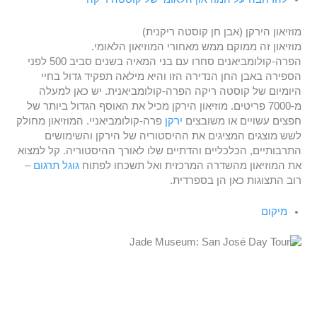
מוזיאון הירקן (אבן חן קוסטה ריקנית)
מוזיאון זה ממוקם ממש מאחורי המוזיאון הלאומי.
הפרה-קולומביאנים סחרו עם בני המאיה בשנים סביב 500 לפני
הספירה באבן החן הנדירה הזו והיא מילאה תפקיד גדול בחיי
היומיום של קוסטה ריקה הפרה-קולומביאנית. יש כאן למעלה
מ-7000 פריטים. מוזיאון הירקן מכיל את האוסף הגדול ביותר של
חפצים עשויים או משובצים
ירקן
פרה-קולומביאניי. המוזיאון מחולק
לשש מוצגים המציגים את ההיסטוריה של הירקן והשימושים
התרבותיים, הכלכליים והדתיים שלו לאורך ההיסטוריה. קל למצוא
את המוזיאון מהשדרה המרכזית ואל תשכחו לפתוח
גוגל תרגום
–
רוב התצוגות כאן הן בספרדית.
מיקום