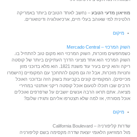
מוזיאון מדעי הטבע
– נחשב לאחד הטובים ביותר באמריקה
הלטינית למי שאוהב בעלי חיים, ארכיאולוגיה ודינוזאורים.
מיקום
השוק המרכזי – Mercado Central
כשמחפשים מזכרות, השוק המרכזי הוא מקום טוב להתחיל בו.
השוק המרכזי הוא אחד מציוני הדרך העתיקים ביותר של קוסטה
ריקה והוא קיים בעיר עוד משנת 1821. הוא מלא בדוכני מזון
וחנויות מזכרות, אבל זה גם מקום להתחכך עם המקומיים (הישמרו
מכייסים). המקומיים קונים בקביעות בשוק הזה ובדוכני האוכל
הרבים שבו תוכלו לטעום אוכל קוסטה ריקני אותנטי במחירי
מציאה. אתם תראו הרבה אנשים יושבים על שרפרפים ואוכלים
אוכל מסורתי, אז למה שלא תצטרפו אליהם ותגידו שלום?
מיקום
שדרות קליפורניה – California Boulevard
מול המוזיאון הלאומי יוצאת שדרה מקסימה בשם קליפורניה