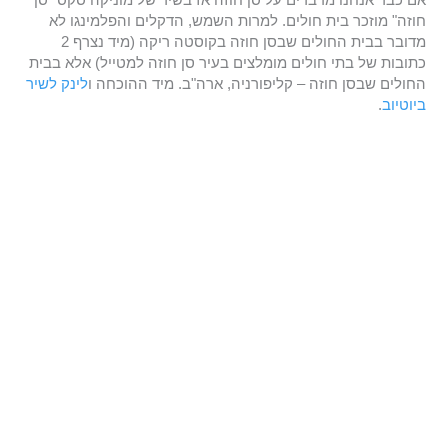
אם כבר אנחנו מדברים על סן חוזה אז בשיר של מוניקה סקס "סן
חוזה" מוזכר בית חולים. למרות השמש, הדקלים והפלמינגו לא
מדובר בבית החולים שבסן חוזה בקוסטה ריקה (מיד נצרף 2
כתובות של בתי חולים מומלצים בעיר סן חוזה למטייל) אלא בבית
החולים שבסן חוזה – קליפורניה, ארה"ב. מיד ההוכחה ו
לינק לשיר
ביוטיוב
.