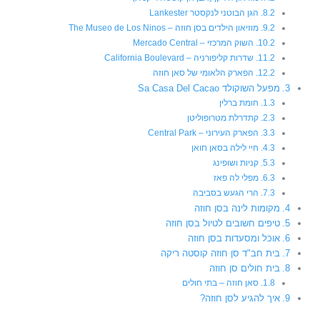
הגן הבוטני לנקסטר Lankester
מוזיאון הילדים בסן חוזה – The Museo de Los Ninos
השוק המרכזי – Mercado Central
שדרות קליפורניה – California Boulevard
הפארק הלאומי של סאן חוזה
מפעל השוקולד Sa Casa Del Cacao
חומת ברלין
קתדרלת מטרופוליטן
הפארק העירוני – Central Park
חיי לילה בסאן חואן
קניות ושופינג
מפלי לה פאז
הרי הגעש בסביבה
מקומות לינה בסן חוזה
טיפים חשובים לטיול בסן חוזה
אוכל ומסעדות בסן חוזה
בית חב"ד סן חוזה קוסטה ריקה
בית חולים סן חוזה
סאן חוזה – בתי חולים
איך להגיע לסן חוזה?