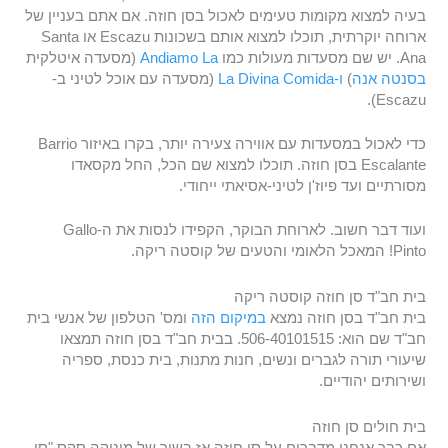
בעיה למצוא מקומות טעימים לאכול בסן חוזה. אם אתם בעניין של
ארוחה יוקרתית, תוכלו למצוא אותם בשכונות Escazu או Santa
Ana. יש שם מסעדות מעולות כמו
Andiamo La
(מסעדה איטלקית
בסנטה אנה
)
ו-La Divina Comida
(מסעדה עם אוכל לטיני ב-
Escazu).
כדי לאכול במסעדות עם אווירה צעירה יותר, בקרו באיזור Barrio
Escalante בסן חוזה. תוכלו למצוא שם הכל, החל מקסאדו
מסורתיים ועד פיוז'ן לטיני-אסיאתי ייחודי.
ועוד דבר חשוב. לארוחת הבוקר, הקפידו לנסות את ה-Gallo
Pinto! המאכל הלאומי והטעים של קוסטה ריקה.
בית חב"ד סן חוזה קוסטה ריקה
בית חב"ד בסן חוזה נמצא
במיקום הזה
ומס' הטלפון של אנשי בית
חב"ד שם הוא: 506-40101515. בבית חב"ד בסן חוזה תמצאו
שיעורי תורה לגברים ונשים, חנות מתנות, בית כנסת, ספריה
ושירותים יהודיים.
בית חולים סן חוזה