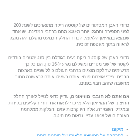
כדורי האבן המסתוריים של קוסטה ריקה מתוארכים לשנת 200
לפני הספירה והתגלו יותר מ-300 מהם ברחבי המדינה. יש אחד
שנמצא במוזיאון הלאומי. הכדור החלק הכמעט מושלם הזה מוצג
לראווה בתוך מעטפת זכוכית.
כדורי האבן של קוסטה ריקה נעים בגודלם בין סנטימטרים בודדים
לקוטר של שני מטרים ומשקלם מגיע ל-16 טון. הם כל כך
מרשימים שחלקם מוצגים ברחבי העולם כולל שניים בארצות
הברית. ציידי אוצרות פוצצו אותם כשגילו אותם לראשונה מתוך
מחשבה שזהב חבוי בפנים.
אם אתם לא חובבי מוזיאונים
, עדיין כדאי לטייל לאורך החלק
החיצוני של המוזיאון הלאומי כדי לראות את חורי הקליעים בקירות
ובמגדלי השמירה. אלה היו קרבות עזים והצלקות ממלחמת
האזרחים של 1948 עדיין נראות פה היטב.
מיקום
להרחבה על המוזיאון הלאומי של קוסטה ריקה