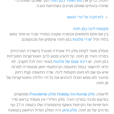
יחסית. בדקו את
מזג האוויר בסן חוזה
לפני שאתם יוצאים כדי
שתהיו בטוחים שאתם מגיעים כשהראות טובה.
להרחבה על הרי הגעש
מקומות לינה בסן חוזה
בין אם אתם מחפשים אכסניה שקטה במחיר סביר או אתר נופש
בלתי רגיל
יש די מלונות
בסן חוזה שיספקו את מבוקשכם.
מומלץ מאוד לקחת מלון ליד אוונידה סנטרל (השדרה המרכזית)
במרכז העיר סן חוזה. קל להגיע מכאן לרוב האטרקציות המובילות
בסן חוזה. יש
ריכוז עצום של מלונות
באזור הזה לכל תקציב. לא
כדאי להישאר בנמל התעופה הבינלאומי חואן סנטמריה למרות
שיש גם שם לא מעט מקומות לינה. שדה התעופה קצת רחוק
מהעיר ולא ממש תוכלו להרגיש את כל חיי הלילה והאטרקציות של
סן חוזה.
לדוגמה,
מלון Holiday Inn Aurola
ו
מלון Presidente
ממוקמים
במיקום מרכזי במרכז העיר. מלון הולידיי אין מעמיד בראש סדר
העדיפויות את הקיימות ונשקף מהמסעדה שלו בקומה ה-17 נוף
מדהים של סן חוזה.
מלון גראן
היה המלון הגדול הראשון בקוסטה