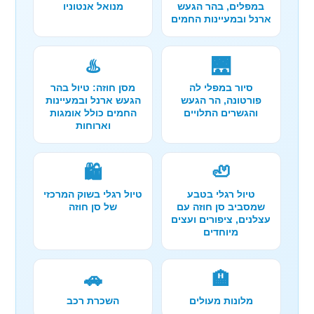
במפלים, בהר הגעש
מנואל אנטוניו
ארנל ובמעיינות החמים
♨️
🌉
סיור במפלי לה
מסן חוזה: טיול בהר
פורטונה, הר הגעש
הגעש ארנל ובמעיינות
והגשרים התלויים
החמים כולל אומגות
וארוחות
🛍️
🦥
טיול רגלי בטבע
טיול רגלי בשוק המרכזי
שמסביב סן חוזה עם
של סן חוזה
עצלנים, ציפורים ועצים
מיוחדים
🚗
🏨
מלונות מעולים
השכרת רכב