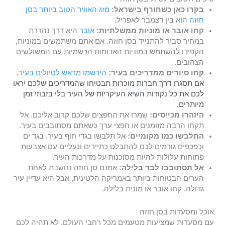
בקרו כאן כשחורף בישראל:
מזג האוויר הטוב ביותר בסן
חוזה
הוא בין דצמבר לאפריל.
קחו אובר או מוניות ממשלתיות:
אובר
היא דרך נהדרת
במחיר סביר להתנייד בסן חוזה. אם אתם משתמשים במוניות,
הקפידו להשתמש במוניות האדומות הרשמיות עם המשולשים
הצהובים.
קחו סיורים ממדריכים בעיר:
הירשמו מראש לטיולים בעיר
.
אם תסגרו דרך חברות מוכרות תבטיחו שהמדריכים שלכם יראו
לכם את כל נקודות השיא העיקריות של העיר בלי בזבוזי זמן
מיותרים.
היזהרו מכייסים:
שמרו את החפצים שלכם קרוב אליכם. אל
תקחו הרבה מזומנים או חפצי ערך כשאתם מסתובבים בעיר.
התלבשו כמו מקומיים:
אל תלבשו בגדי חוף בעיר. בגד ים
וכפכפים גורמים לכם להתבלט כתיירים ונעליים עם אצבעות
פתוחות עלולות להיות מסוכנות על מדרכות העיר.
אל תסתובבו לבד בלילה:
אמנם סן חוזה נחשבת לאחת
הערים הבטוחות ביותר באמריקה הלטינית, אבל היא עדיין עיר
גדולה. קחו אובר או מונית בלילה.
אוכל ומסעדות בסן חוזה
עם מסעדות שמציעות מטעמים מכל רחבי העולם, לא תהיה לכם