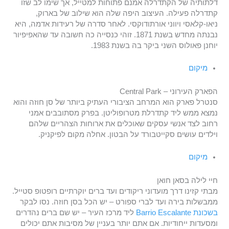
דלתותיה של הקתדרלה אמנם פתוחות למטייל, אך שימו לב שזו
קתדרלה פעילה. העיצוב היפה שלה הוא שילוב של בארוק,
ניאו-קלאסי ויווני אורתודוקסי. לאחר סדרה של רעידות אדמה, היא
נבנתה מחדש בשנת 1871. זוהי כנסייה כה חשובה עד שהאפיפיור
יוחנן פאולוס השני ביקר בה בשנת 1983.
מיקום
הפארק העירוני – Central Park
סנטרל פארק הוא המרחב הציבורי העתיק ביותר של סן חוזה והוא
נמצא ממש ליד קתדרלת מטרופוליטן. בפרק מסתובבים אמני
רחוב לצד אנשי עסקים שאוכלים את ארוחות הצהריים שלהם
וילדים עושים סקייטבורד על הבטון. אחלה מקום לפיקניק.
מיקום
חיי לילה בסאן חואן
מבתי קזינו דרך מועדוני ריקודים ועד ברים יוקרתיים רופטופ סטייל.
ממבשלות בירה ועד לברי ספורט – יש הכל בסן חוזה. נסו לבקר
בשכונת Barrio Escalante
ליד מרכז העיר – יש שם ברים נהדרים
ומסעדות ייחודיות. אם אתם יותר בעניין של מסיבות אתם יכולים