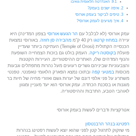
האנדרטה הלאומית גואיבו
איפה ישנים בעמק?
טיפים לביקור בעמק אורוסי
איך מגיעים לעמק אורוסי?
עמק אורוסי (לא לבלבל עם
הר הגעש אורוסי
בצפון המדינה) היא
עיירה
במחוז קרטגו
רק 40 ק"מ
מהבירה סן חוזה
. באורוסי נמצאת
הכנסייה הקתולית (Temple of Orosi) העתיקה ביותר שעדיין
פועלת
בקוסטה ריקה
. העמק בולט גם בזכות הצמחייה השופעת
והנוף המדהים שלו, האתרים ההיסטוריים, העיירות הקטנות
והצבעוניות שביניהם גשרים רעועים מעל נהרות מתפתלים וגבעות
מכוסות
במטעי קפה
ובתוכו נמצא הפארק הלאומי טאפנטי. טפנטי
משתרע על פני אלפי דונם של יערות גשם ואזורי מחיה של חיות בר
מוגנות או בסכנת הכחדה. עמק אורוסי הוא יעד מעניין ומגוון
לאוהבי הטבע, התרבות וההיסטוריה.
אטרקציות ודברים לעשות בעמק אורוסי
רפטינג
בנהר הרבנטסון
מי שזקוק לתרגול קטן לפני שהוא יוצא לעשות רפטינג בנהרות