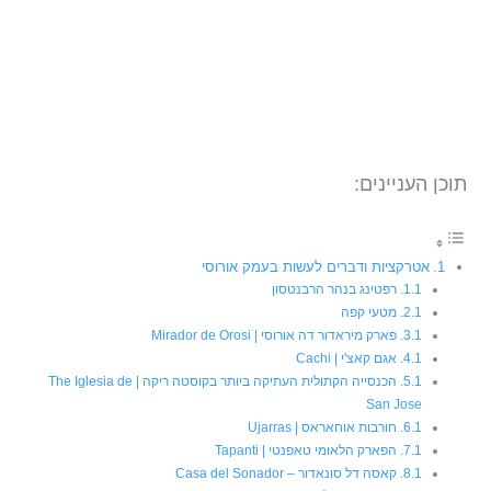
תוכן העניינים:
אטרקציות ודברים לעשות בעמק אורוסי
רפטינג בנהר הרבנטסון
מטעי קפה
פארק מיראדור דה אורוסי | Mirador de Orosi
אגם קאצ'י | Cachi
הכנסייה הקתולית העתיקה ביותר בקוסטה ריקה | The Iglesia de
San Jose
חורבות אוחאראס | Ujarras
הפארק הלאומי טאפנטי | Tapanti
קאסה דל סונאדור – Casa del Sonador