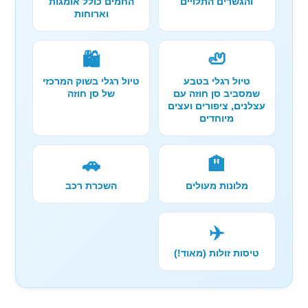
והגשרים התלויים
החמים כולל אומגות
וארוחות
🛍️
🦥
טיול רגלי בטבע
טיול רגלי בשוק המרכזי
שמסביב סן חוזה עם
של סן חוזה
עצלנים, ציפורים ועצים
מיוחדים
🚗
🏨
מלונות מעולים
השכרת רכב
✈️
טיסות זולות (מאוד!)