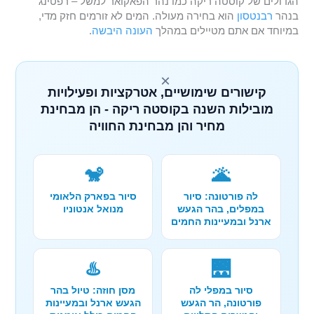
הגדולים של קוסטה ריקה כמו נהר הפאקואר למשל – רפטינג
בנהר
רבנטסון
הוא בחירה מעולה. המים לא זורמים חזק מדי,
במיוחד אם אתם מטיילים במהלך
העונה היבשה
.
×
קישורים שימושיים, אטרקציות ופעילויות
מובילות השנה בקוסטה ריקה - הן מבחינת
מחיר והן מבחינת החוויה
🐒
🌋
לה פורטונה: סיור
סיור בפארק הלאומי
במפלים, בהר הגעש
מנואל אנטוניו
ארנל ובמעיינות החמים
♨️
🌉
סיור במפלי לה
מסן חוזה: טיול בהר
פורטונה, הר הגעש
הגעש ארנל ובמעיינות