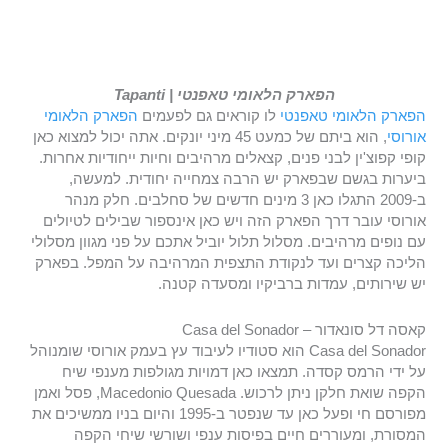
הפארק הלאומי טאפנטי | Tapanti
הפארק הלאומי טאפנטי
לו קוראים גם לפעמים
הפארק הלאומי
אורוסי
, הוא ביתם של כמעט 45 מיני יונקים. אתה יכול למצוא כאן
קופי קפוצ'ין לבני פנים, קצאלים מרהיבים וחיות ייחודיות אחרות.
ביערות בגשם שבפארק יש הרבה צמחייה יחודית. למעשה,
ב-2009 התגלו כאן 3 מינים חדשים של סחלבים. חלק מנהר
אורוסי עובר דרך הפארק הזה ויש כאן אינספור שבילים לטיולים
עם נופים מרהיבים. מסלול תלול יוביל אתכם על פני מגוון מסלולי
הליכה קצרים ועד לנקודת התצפית המרהיבה על המפל. בפארק
יש שירותים, עמדות ברביקיו ומסעדה קטנה.
קאסה דל סונאדור – Casa del Sonador
Casa del Sonador הוא סטודיו לעיבוד עץ בעמק אורוסי שומנוהל
על ידי הרמס קסדה. תמצאו כאן דמויות מגולפות מענפי שיח
הקפה שואת חלקן ניתן לרכוש. Macedonio Quesada, פסל ואמן
מפורסם חי ופעל כאן עד שנפטר ב-1995 והיום בניו ממשיכים את
המסורת, ומעוררים חיים בפיסות ענפי ושורשי שיחי הקפה