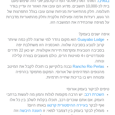
בגואיבו
. האתר הארכיאולוגי הפרה-קולומביאני הזה שימש פעם
בית לכ-10,000 תושבים. מדוע הם עזבו את האזור זה עדיין בגדר
תעלומה. חלק מהתיאוריות מניחות שהם עזבו בגלל התפרצות של
הר געש, רעידות אדמה ופעילות וולקנית וחלק מהתאוריות מדברות
על מגיפה שהכחידה את המושבה הזו.
איפה ישנים בעמק?
Guayabo Lodge
הוא מקום נהדר למי שרוצה ללון כמה שיותר
קרוב לטבע בסביבה שלווה. האכסניה הזו משתלבת יפה
בסביבה הטבעית ומקדמת תיירות אקולוגית. יש כאן 22 חדרים
סטנדרטיים ו-4 סוויטות הרים, כולם מעוצבים בצורה קלילה
ונוחה.
Rancho Rio Perlas
נבנה בלוקיישן בו תוכלו לקבל את המיטב
מהנופים המדהימים של אורוסי. המקום מתמקד בהרפיה
ומנוחה ויש בו בריכות שחייה תרמיות.
טיפים לביקור בעמק אורוסי
השכרת רכב
: יש הרבה מקומות לגלות והמון מה לעשות ברחבי
העמק. אם אתם שוכרים רכב, תוכלו בקלות לשלב בין כל אלו
ואף לבקר
בעיירה ההיסטורית קרטגו
באותו היום!
מומלץ לבקר בעמק בין דצמבר למאי: זו
העונה היבשה
וזה