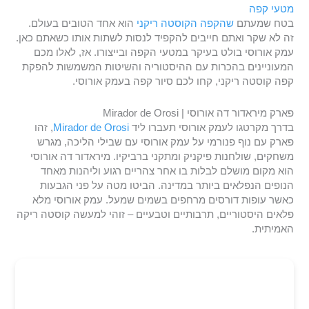
מטעי קפה
בטח שמעתם
שהקפה הקוסטה ריקני
הוא אחד הטובים בעולם.
זה לא שקר ואתם חייבים להקפיד לנסות לשתות אותו כשאתם כאן.
עמק אורוסי בולט בעיקר במטעי הקפה ובייצורו. אז, לאלו מכם
המעוניינים בהכרות עם ההיסטוריה והשיטות המשמשות להפקת
קפה קוסטה ריקני, קחו לכם סיור קפה בעמק אורוסי.
פארק מיראדור דה אורוסי | Mirador de Orosi
בדרך מקרטגו לעמק אורוסי תעברו ליד
Mirador de Orosi
, זהו
פארק עם נוף פנורמי על עמק אורוסי עם שבילי הליכה, מגרש
משחקים, שולחנות פיקניק ומתקני ברביקיו. מיראדור דה אורוסי
הוא מקום מושלם לבלות בו אחר צהריים רגוע וליהנות מאחד
הנופים הנפלאים ביותר במדינה. הביטו מטה על פני הגבעות
כאשר עופות דורסים מרחפים בשמים שמעל. עמק אורוסי מלא
פלאים היסטוריים, תרבותיים וטבעיים – זוהי למעשה קוסטה ריקה
האמיתית.