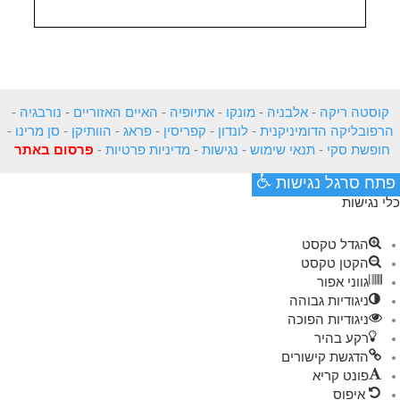
קוסטה ריקה
-
אלבניה
-
מונקו
-
אתיופיה
-
האיים האזוריים
-
נורבגיה
-
הרפובליקה הדומיניקנית
-
לונדון
-
קפריסין
-
פראג
-
הוותיקן
-
סן מרינו
-
חופשת סקי
-
תנאי שימוש
-
נגישות
-
מדיניות פרטיות
-
פרסום באתר
פתח סרגל נגישות
כלי נגישות
הגדל טקסט
הקטן טקסט
גווני אפור
ניגודיות גבוהה
ניגודיות הפוכה
רקע בהיר
הדגשת קישורים
פונט קריא
איפוס