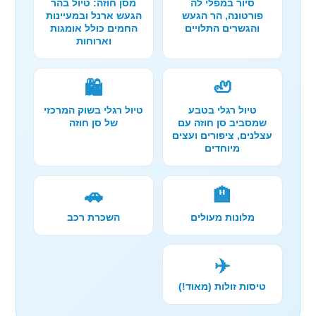
סיור במפלי לה
מסן חוזה: טיול בהר
פורטונה, הר הגעש
הגעש ארנל ובמעיינות
והגשרים התלויים
החמים כולל אומגות
וארוחות
🛍️
🦥
טיול רגלי בטבע
טיול רגלי בשוק המרכזי
שמסביב סן חוזה עם
של סן חוזה
עצלנים, ציפורים ועצים
מיוחדים
🚗
🏨
מלונות מעולים
השכרת רכב
✈️
טיסות זולות (מאוד!)