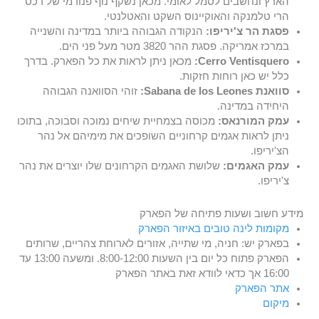
הארץ ונחשבים לסמל לאומי. מכאן נשקף נוף פנורמי של רכס
הרי טלמנקה והאוקיינוס השקט והאטלנטי.
פסגת הר צ'יריפו:
הנקודה הגבוהה ביותר במדינה והשנייה
במרכז אמריקה. פסגת ההר 3820 מטר מעל פני הים.
Cerro Ventisquero:
מכאן ניתן לראות את כל הפארק. בדרך
כלל יש כאן רוחות חזקות.
סוואנת Sabana de los Leones:
זוהי הסוואנה הגבוהה
היחידה במדינה.
עמק המורנאס:
מכוסה בצמחיית שיחים נמוכה וסבוכה, בתוכו
ניתן לראות אגמים קרחוניים השופכים את מימיהם אל נהר
הצ'יריפו.
עמק האגמים:
שלושת האגמים הקרחונים שלו יוצרים את נהר
צ'יריפו.
מידע חשוב ושעות פתיחה של הפארק
מקומות לינה טובים באיזור הפארק
בפארק יש: חניה, מי שתייה, אזורים לארוחת צהריים, שרותים
הפארק פתוח כל יום בין השעות 8:00-12:00. ומשעה 13:00 עד
16:00 אך כדאי לוודא זאת באתר הפארק
אתר הפארק
מיקום