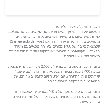
העליה והמסלול אל הר צ'יריפו
הטיפוס על ההר נמשך יומיים או שלושה לאנשים בכושר טוב/סביר
למרות שיש מקצוענים שיעשו זאת ביום אחד. ברוב המקרים
מתחילים בעיירה סן חרארדו דה ריואס (San gerardo de rivas)
שנמצאת בגובה של 1400 מטרים. בעיירה נמצאים גם משרדי
הפארק + הקואופרטיב המקומי שמספקים אישורי טיפוס תמורת
תשלום של 15-30 דולרים.
ביום הראשון מטפסים לגובה של כ-2,000 מטר לבקתה שנמצאת
בגובה 3,400 מטר. בבקתה שבפסגת ההר ניתן למצוא אוכל,
שירותים וניתן להתרחץ. עם זאת, חשוב להביא ביגוד חם, שכן
הטמפרטורות בבקתה נמוכות בלילה.
ביום השני יש טיפוס נוסף של כ-400 מטרים עד לפסגת ההר
ממנה נשקפים נופים מדהימים של האיזור ושל המדינה בימים
בהירים מאוד.