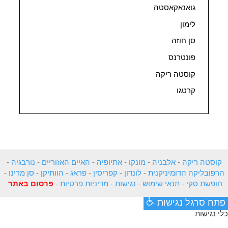
גואנאקאסטה
לימון
סן חוזה
פונטרנס
קוסטה ריקה
קרטגו
קוסטה ריקה
-
אלבניה
-
מונקו
-
אתיופיה
-
האיים האזוריים
-
נורבגיה
-
הרפובליקה הדומיניקנית
-
לונדון
-
קפריסין
-
פראג
-
הוותיקן
-
סן מרינו
-
חופשת סקי
-
תנאי שימוש
-
נגישות
-
מדיניות פרטיות
-
פרסום באתר
פתח סרגל נגישות
כלי נגישות