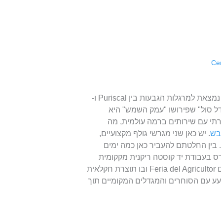
. היא נמצאת למרגלות הגבעות בין Puriscal ו-
ה דל סול" שפירושו "עמק השמש" היא
תי עם שירותים ברמה עולמית, מה
בש
. יש כאן שני מגרשי גולף מקצועיים,
ת. בין החלטתם להעביר כאן כמה ימים
רס בעבודת יד קוסטה ריקנית מקקומית
אותנטית. בכל יום ראשון בבוקר נערך כאן שוק איכרים בשם Feria del Agricultor ובו תוצרת חקלאית
ועע עם הסוחרים והמגדלים המקומיים תוך