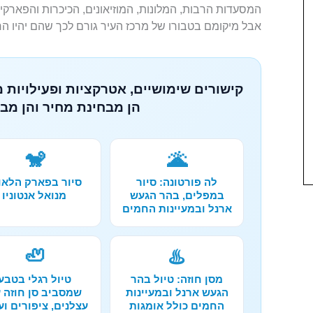
המסעדות הרבות, המלונות, המוזיאונים, הכיכרות והפארקים
אבל מיקומם בטבורו של מרכז העיר גורם לכך שהם יהיו הר
קישורים שימושיים, אטרקציות ופעילויות 
הן מבחינת מחיר והן מבח
🐒
🌋
לה פורטונה: סיור
סיור בפארק הלאו
במפלים, בהר הגעש
מנואל אנטוניו
ארנל ובמעיינות החמים
🦥
♨️
מסן חוזה: טיול בהר
טיול רגלי בטבע
הגעש ארנל ובמעיינות
שמסביב סן חוזה 
החמים כולל אומגות
עצלנים, ציפורים וע