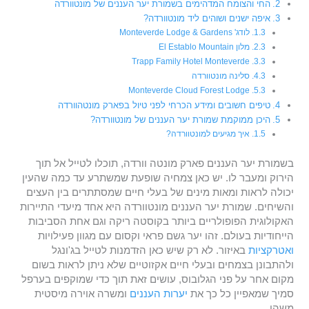
החי והצומח המדהימים בשמורת יער העננים של מונטוורדה
איפה ישנים ושוהים ליד מונטוורדה?
לודג' Monteverde Lodge & Gardens
מלון El Establo Mountain
Trapp Family Hotel Monteverde
סלינה מונטוורדה
Monteverde Cloud Forest Lodge
טיפים חשובים ומידע הכרחי לפני טיול בפארק מונטהוורדה
היכן ממוקמת שמורת יער העננים של מונטוורדה?
איך מגיעים למונטוורדה?
בשמורת יער העננים פארק מונטה וורדה, תוכלו לטייל אל תוך
הירוק ומעבר לו. יש כאן צמחיה שופעת שמשתרע עד כמה שהעין
יכולה לראות ומאות מינים של בעלי חיים שמסתתרים בין העצים
והשיחים. שמורת יער העננים מונטוורדה היא אחד מיעדי התיירות
האקולוגית הפופולריים ביותר בקוסטה ריקה וגם אחת הסביבות
הייחודיות בעולם. זהו יער גשם פראי וקסום עם מגוון פעילויות
ואטרקציות
באיזור. לא רק שיש כאן הזדמנות לטייל בג'ונגל
ולהתבונן בצמחים ובעלי חיים אקזוטיים שלא ניתן לראות בשום
מקום אחר על פני הגלובוס, עושים זאת תוך כדי שמוקפים בערפל
סמיך שמאפיין כל כך את
יערות העננים
ומשרה אוירה מיסטית
משהו.