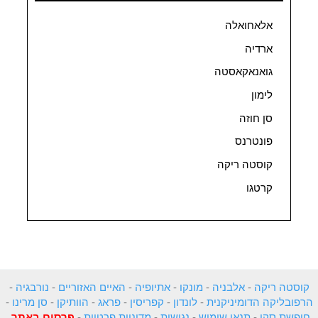
אלאחואלה
ארדיה
גואנאקאסטה
לימון
סן חוזה
פונטרנס
קוסטה ריקה
קרטגו
קוסטה ריקה
-
אלבניה
-
מונקו
-
אתיופיה
-
האיים האזוריים
-
נורבגיה
-
הרפובליקה הדומיניקנית
-
לונדון
-
קפריסין
-
פראג
-
הוותיקן
-
סן מרינו
-
חופשת סקי
-
תנאי שימוש
-
נגישות
-
מדיניות פרטיות
-
פרסום באתר