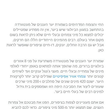
החי והצומח המדהימים בשמורת יער העננים של מונטוורדה
בהתחשב במגוון הביולוגי שיש ביער, אין זה מפתיע שמטיילים
יכולים למצוא כל מיני צמחים ובעלי חיים שלא ניתן לראות בשום
מקום אחר בעולם. רבים מהמינים הייחודיים הללו הם חרקים,
אבל יש גם הרבה זוחלים, יונקים, דו-חיים וציפורים שאפשר לראות
כאן.
שמורת יער העננים של מונטוורדה משתרעת על פני 8 אזורים
ביולוגיים ברורים, מה שהופך אותה למתאים באופן ייחודי לאלפי
מינים של צמחייה ובעלי חיים. מעצי ג'ונגל ענקיים ועד לשיחים
קטנים יותר
וצמחי אוויר אֵפִּיפִיטיים
שגדלים קרוב יותר לקרקעית
היער. ישנם 420 מינים שונים של סחלבים ו-200 מיני שרכים
שעוזרים ליצור את הסביבה היפה הזו ושמספקים בית גידול
למינים רבים של בעלי חיים ביער.
אם אתם מעוניינים לצפות בציפורים, הפנו את מבטכם אל צמרות
העצים, שם תמצאו יותר מ-500 מיני ציפורים. כדאי לכם להביא