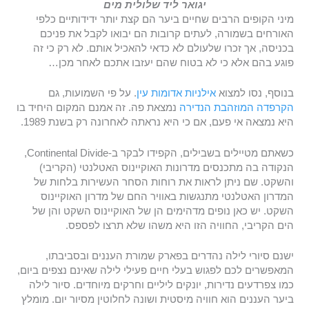
יגואר ליד שלולית מים
מיני הקופים הרבים שחיים ביער הם קצת יותר ידידותיים כלפי
האורחים בשמורה, לעתים קרובות הם יבואו לקבל את פניכם
בכניסה, אך זכרו שלעולם לא כדאי להאכיל אותם. לא רק כי זה
פוגע בהם אלא כי לא בטוח שהם יעזבו אתכם לאחר מכן…
בנוסף, נסו למצוא
אילניות אדומות עין
. על פי השמועות, גם
הקרפדה המוזהבת הנדירה
נמצאת פה. זה אמנם המקום היחיד בו
היא נמצאה אי פעם, אם כי היא נראתה לאחרונה רק בשנת 1989.
כשאתם מטיילים בשבילים, הקפידו לבקר ב-Continental Divide,
הנקודה בה מתכנסים מדרונות האוקיינוס ​​האטלנטי (הקריבי)
והשקט. שם ניתן לראות את רוחות הסחר העשירות בלחות של
המדרון האטלנטי מתנגשות באוויר החם של מדרון האוקיינוס ​​
השקט. יש כאן נופים מדהימים הן של האוקיינוס השקט והן של
הים הקריבי, החוויה הזו היא משהו שלא תרצו לפספס.
ישנם סיורי לילה נהדרים בפארק שמורת העננים ובסביבתו,
המאפשרים לכם לפגוש בעלי חיים פעילי לילה שאינם נצפים ביום,
כמו צפרדעים נדירות, יונקים ליליים וחרקים מיוחדים. סיור לילה
ביער העננים הוא חוויה מיסטית ושונה לחלוטין מסיור יום. מומלץ