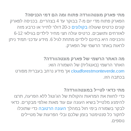
מתי פארק מונטהוורדה פתוח ומה הם דמי הכניסה?
הפארק פתוח מדי יום מ-7 בבוקר עד 4 בצהריים. בכניסה לפארק
קונים כרטיס שעולה
בקולונים
כ-20 דולר לתייר או כרבע מזה
לאזרחים ותושבים. כרטיס עולה חצי מחיר לילדים בגילאי 6-12
והכניסה היא בחינם לילדים מתחת לגיל 6. מידע עדכני תמיד ניתן
לראות באתר הרשמי של הפארק.
מה האתר הרשמי של פארק מונטהוורדה?
האתר הרשמי (באנגלית) של השמורה הוא:
cloudforestmonteverde.com
אך מידע נרחב בעברית מפורט
בכתבה הזו.
מתי כדאי לטייל במונטהוורדה?
כדי לחוות את המראות והקולות של הג'ונגל ללא הפרעה, תרצו
להימנע מלטייל בשיא העונה עם עוד מאות ואלפי מבקרים. כדאי
לבקר בשמורה בימי חול במהלך
העונה הרטובה
כדי שתוכלו
לחקור כל סנטימטר בזמן שלכם ובלי הפרעות של מטיילים
נוספים.