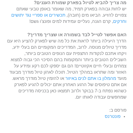
מה צריך להביא לטיול בפארק שמורת העננים?
יש לחות גבוהה בפארק תמיד, מה שאומר באופן טבעי שאתם
צפויים להזיע. הביאו מים (חובה),
תכשירים או ספריי נגד יתושים
וחרקים
, קרם הגנה, נעליים עמידות למים ופונצ'ו גשם!
האם אפשר לטייל לבד בשמורה או שצריך מדריך?
הדרך היעילה ביותר לראות את כל מה שיש לפארק להציע היא עם
מדריך טיולים מנוסה. לרוב, המדריכים המקומיים הם בעלי ידע,
ויקחו אתכם לנקודות התצפית עם הנופים הטובים ביותר,
השבילים הטובים ביותר והמקומות בהם הסיכוי הכי גבוה למצוא
צמחים ובעלי חיים אקזוטיים! הם גם יספקו לכם רקע ומידע על
האזור ומה שתראו במהלך הטיול. תוכלו לארגן טיול מודרך מבעוד
מועד
מהמלון בו אתם לנים באיזור
או להזמין טיול מודרך מראש.
אם אתם טיפוסים של הרגע האחרון אתם יכולים להגיע לפארק
כשהוא נפתח ב-7 בבוקר ולרוב תמצאו כאן בכניסה מדריכים
שמחפשים עבודה לאותו יום.
פורסם ב:
פונטרנס