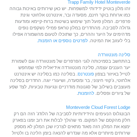
Trapp Family Hotel Monteverde
זהו מלון בוטיק ידידותי למשפחות. יש כאן שירותים באיכות גבוהה
כמו ארוחת בוקר חינם, מסעדה ובר, אינטרנט אלחוטי וגינת
פרפרים. המלון פועל תוך שימוש בשיטות ברות-קיימא ומודעות
גדולה לסביבה. מהחדרים במלון טראפ פמילי נשקפים נופים
מדהימים על היער וההרים, כך שתוכלו לטעום מהשמורה אפילו
בלי לעזוב את המיטה.
לפרטים נוספים או הזמנות.
סלינה מונטוורדה
בהתחשב בסמיכותה לגני הפרפרים של מונטוורדה וגם לשמורת
יער העננים עצמה, סלינה מונטוורדה אידיאלית למי שמחפש
לטייל באיזור בצפון
פונטרנס
. בסלינה כמו בסלינה יש אינטרנט
אלחוטי, ג'קוזי חיצוני, בר ומסעדה, ושיעורי יוגה. החדרים בסלינה
מעוצבים בשילוב של סגנונות מודרניים ונגיעות טבעיות, לצד שפע
של ציורים ופסלים.
להזמנות
.
Monteverde Cloud Forest Lodge
הבונגלוס הנעימים והידידותיות לסביבה של הלודג' הזה הם רק
חלק מהקסם של המקום. מי שהולך לבלות את רוב זמנו בפארק
ימצא את המלון הזה מאוד מתאים לצרכיו שכן המלון לא מספק
שירותים מיותרים אלא מה שנדרש להנאה בזמן הלינה בו ולטיול