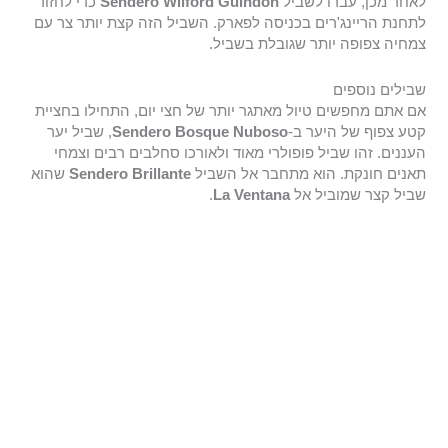
לאחר מכן, עברו לשביל
Sendero Wilford Guindon
כדי לחזור
לתחנת הריינג'רים בכניסה לפארק. השביל הזה קצת יותר צר עם
צמחיה צפופה יותר שגובלת בשביל.
שבילים נוספים
אם אתם מחפשים טיול מאתגר יותר של חצי יום, התחילו בחציית
קטע צפוף של היער ב-
Sendero Bosque Nuboso
, שביל יער
העננים. זהו שביל פופולרי מאוד ולאורכו סחלבים רבים וצמחי
תאנים חונקת. הוא מתחבר אל השביל
Sendero Brillante
שהוא
שביל קצר שמוביל אל
La Ventana
.