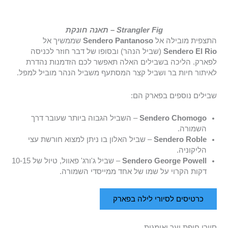
Strangler Fig – תאנה חונקת
התצפית מובילה אל
Sendero Pantanoso
שממשיך אל
Sendero El Rio
(שביל הנהר) ובסופו של דבר חוזר לכניסה
לפארק. הליכה בשבילים האלה תאפשר לכם הזדמנות נהדרת
לאיתור חיות בר ושביל קצר המסתעף משביל הנהר מוביל למפל.
שבילים נוספים בפארק הם:
Sendero Chomogo
– השביל הגבוה ביותר שעובר דרך
השמורה.
Sendero Roble
– שביל האלון בו ניתן למצוא חורשת עצי
הליקוניה.
Sendero George Powell
– שביל ג'ורג' פאוול, טיול של 10-15
דקות הקרוי על שמו של אחד ממייסדי השמורה.
כרטיסים לסיורי לילה בפארק
סיורי חופת יער ואומגות