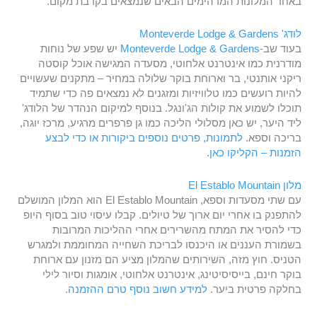
באחד המלונות המדהימים הבאים שנמצאים בקרבת מקום.
לודג' Monteverde Lodge & Gardens
בעוד שב-
Monteverde Lodge & Gardens
יש שפע של נוחות
מודרנית כמו אינטרנט אלחוטי, מסעדה המגישה אוכל קוסטה
ריקני אותנטי, בר וארוחת בוקר שלולה במחיר – מתקנים שעשויים
להיות רועשים כמו טלוויזיות ומזגנים לא נמצאים פה כדי שתמיד
תוכלו לשמוע את קולות הג'ונגל. בנוסף למיקום הנהדר של הלודג'
ליד היער, יש כאן מסלולי הליכה כמו גן פרפרים מרגיע, מרכז יוגה,
בריכה וספא.
לתמונות, פרטים נוספים ביקורות או כדי לבצע
הזמנות – הקליקו כאן
.
מלון El Establo Mountain
עם שתי מסעדות וספא, El Establo Mountain הוא המלון המושלם
להתפנק בו אחרי יום ארוך של טיולים. קבלו עיסוי טוב בסוף היופ
כדי להסיר את המתח מהשרירים אחרי ההליכות המרובות
בשמורת העננים או היכנסו לבריכת השחייה המחוממת ולמגרש
הטניס. חוץ מזה, השירותים שהמלון מציע הם מזנון עם ארוחת
בוקר חינם, בייסיסיטינג, אינטרנט אלחוטי, אומגות וסיור לילי
בחלקה פרטית ביער.
למידע חשוב נוסף טרם ההזמנה.