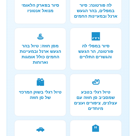
לה פורטונה: סיור
סיור בפארק הלאומי
במפלים, בהר הגעש
מנואל אנטוניו
ארנל ובמעיינות החמים
♨️
🌉
סיור במפלי לה
מסן חוזה: טיול בהר
פורטונה, הר הגעש
הגעש ארנל ובמעיינות
והגשרים התלויים
החמים כולל אומגות
וארוחות
🛍️
🦥
טיול רגלי בטבע
טיול רגלי בשוק המרכזי
שמסביב סן חוזה עם
של סן חוזה
עצלנים, ציפורים ועצים
מיוחדים
🚗
🏨