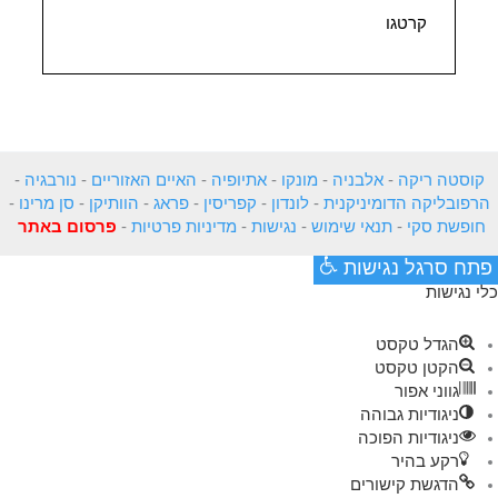
קרטגו
קוסטה ריקה
-
אלבניה
-
מונקו
-
אתיופיה
-
האיים האזוריים
-
נורבגיה
-
הרפובליקה הדומיניקנית
-
לונדון
-
קפריסין
-
פראג
-
הוותיקן
-
סן מרינו
-
חופשת סקי
-
תנאי שימוש
-
נגישות
-
מדיניות פרטיות
-
פרסום באתר
פתח סרגל נגישות
כלי נגישות
הגדל טקסט
הקטן טקסט
גווני אפור
ניגודיות גבוהה
ניגודיות הפוכה
רקע בהיר
הדגשת קישורים