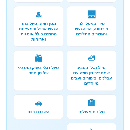
♨️
🌉
סיור במפלי לה
מסן חוזה: טיול בהר
פורטונה, הר הגעש
הגעש ארנל ובמעיינות
והגשרים התלויים
החמים כולל אומגות
וארוחות
🛍️
🦥
טיול רגלי בטבע
טיול רגלי בשוק המרכזי
שמסביב סן חוזה עם
של סן חוזה
עצלנים, ציפורים ועצים
מיוחדים
🚗
🏨
מלונות מעולים
השכרת רכב