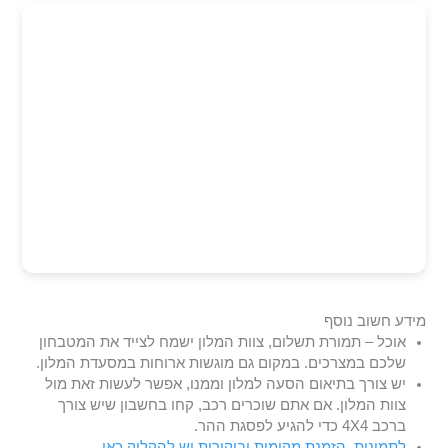
מידע חשוב נוסף
אוכל – תמורת תשלום, צוות המלון ישמח לצייד את המטבחון
שלכם במצרכים. במקום גם מוגשות ארוחות במסעדת המלון.
יש צורך בתיאום הסעה למלון וממנו, אפשר לעשות זאת מול
צוות המלון. אם אתם שוכרים רכב, קחו בחשבון שיש צורך
ברכב 4X4 כדי להגיע לפסגת ההר.
לתמונות, הזמנת מקומות וביקורות יש להקליק כאן