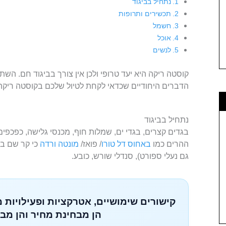
נתחיל בביגוד
תכשירים ותרופות
חשמל
אוכל
לנשים
קוסטה ריקה היא יעד טרופי ולכן אין צורך בביגוד חם. הש
הדברים היחודיים שכדאי לקחת לטיול שלכם בקוסטה ריקה. 
נתחיל בביגוד
בגדים קצרים, בגדי ים, שמלות חוף, מכנסי גלישה, כפכפים,
ההרים כמו
באחוס דל טורו
/ פואז/
מונטה ורדה
כי קר שם בלי
גם נעלי ספורט), סנדלי שורש, כובע.
קישורים שימושיים, אטרקציות ופעילויות 
הן מבחינת מחיר והן מבח