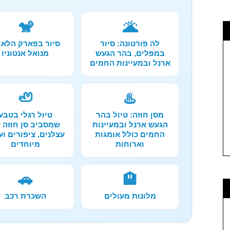
🐒
🌋
לה פורטונה: סיור
סיור בפארק הלאו
במפלים, בהר הגעש
מנואל אנטוניו
ארנל ובמעיינות החמים
🦥
♨️
מסן חוזה: טיול בהר
טיול רגלי בטבע
הגעש ארנל ובמעיינות
שמסביב סן חוזה 
החמים כולל אומגות
עצלנים, ציפורים וע
וארוחות
מיוחדים
🚗
🏨
מלונות מעולים
השכרת רכב