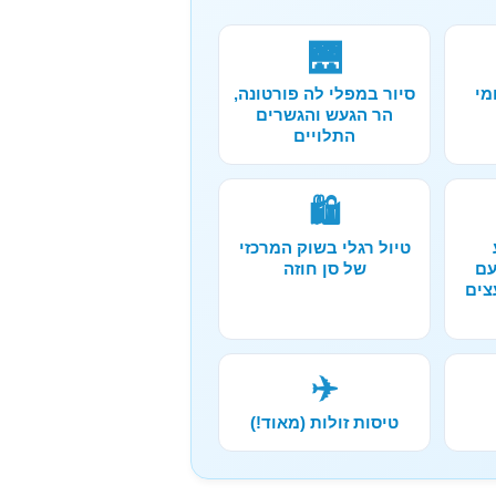
🌉
מי
סיור במפלי לה פורטונה,
הר הגעש והגשרים
התלויים
🛍️
טיול רגלי בשוק המרכזי
עם
של סן חוזה
צים
✈️
טיסות זולות (מאוד!)