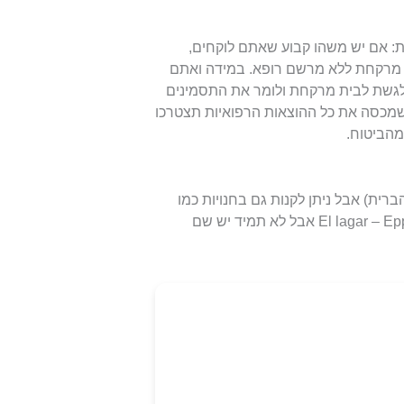
ות: אם יש משהו קבוע שאתם לוקחים,
י מרקחת ללא מרשם רופא. במידה ואתם
ט לגשת לבית מרקחת ולומר את התסמינים
 שמכסה את כל ההוצאות הרפואיות תצטרכו
מהביטוח.
לט (כמו של ארצות הברית) אבל ניתן לקנות גם בחנויות כמו
אופיס דיפו הקוסטה ריקניות – כאן הן נקראות El lagar – Eppa – Monge אבל לא תמיד יש שם