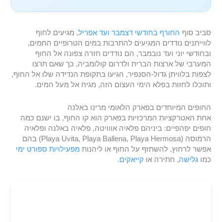
סביב סוף
החורף בחודשי דצמבר ועד אפריל
, מגיעים לחוף
לווייתנים נודדים המגיעים להתרבות במים הטרופיים החמים,
ובחודשי יוני ועד נובמבר, הם נודדים חזרה צפונה אל החוף
המערבי של ארצות הברית ולדרום קולומביה, כך שאם תרצו
לצפות בלוויתן גדול-הסנפיר, הגיעו בתקופת הנדידה שלו אל החוף,
ותוכלו לחזות בפלא הימי העצום הזה, מגיח אל מעל המים.
החופים המיוחדים בפארק הלאומי מרינו באלנה
אחת האטרקציות המרכזיות בפארק הוא קו החוף, בו ישנם כמה
חופים יפהפיים: ביניהם פלאיה אווויטה, פלאיה באלנה ופלאיה
הרמוסה (Playa Uvita, Playa Ballena, Playa Hermosa) בהם
אפשר לרחוץ, להשתזף על החוף או ליהנות
מפעילויות ספורט ימי
כמו
גלישה
, חתירה או
קייאקים
.