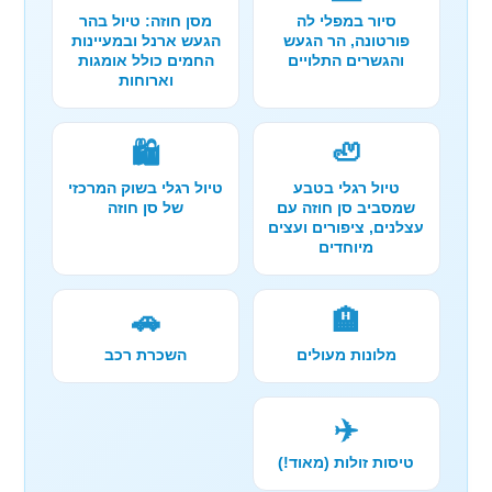
סיור במפלי לה
מסן חוזה: טיול בהר
פורטונה, הר הגעש
הגעש ארנל ובמעיינות
והגשרים התלויים
החמים כולל אומגות
וארוחות
🛍️
🦥
טיול רגלי בטבע
טיול רגלי בשוק המרכזי
שמסביב סן חוזה עם
של סן חוזה
עצלנים, ציפורים ועצים
מיוחדים
🚗
🏨
מלונות מעולים
השכרת רכב
✈️
טיסות זולות (מאוד!)