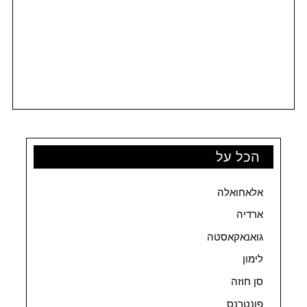
הכל על
אלאחואלה
ארדיה
גואנאקאסטה
לימון
סן חוזה
פונטרנס