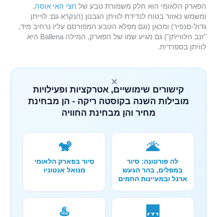
הפארק הלאומי הוא חלק משמורת טבע של
חצי האי אוסה
,
ומשמש כאזור בטוח לנדידת לוויתן הגבנון (הנקרא גם: לוייתן
גדול-סנפיר) ומכאן (וגם מפלא הטבע המפורסם עליו נרחיב מיד,
"זנב הלווייתן") גם מגיע שמו של הפארק, המילה Ballena היא
לוויתן בספרדית.
×
קישורים שימושיים, אטרקציות ופעילויות
מובילות השנה בקוסטה ריקה - הן מבחינת
מחיר והן מבחינת החוויה
🐒
🌋
לה פורטונה: סיור
סיור בפארק הלאומי
במפלים, בהר הגעש
מנואל אנטוניו
ארנל ובמעיינות החמים
♨️
🌉