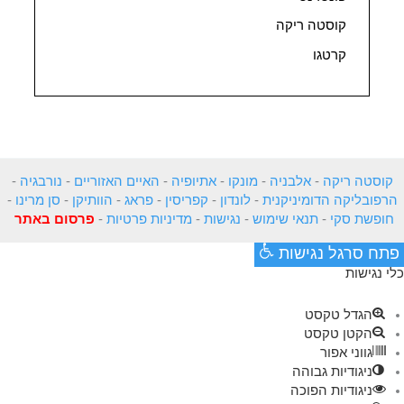
קוסטה ריקה
קרטגו
קוסטה ריקה
-
אלבניה
-
מונקו
-
אתיופיה
-
האיים האזוריים
-
נורבגיה
-
הרפובליקה הדומיניקנית
-
לונדון
-
קפריסין
-
פראג
-
הוותיקן
-
סן מרינו
-
חופשת סקי
-
תנאי שימוש
-
נגישות
-
מדיניות פרטיות
-
פרסום באתר
פתח סרגל נגישות
כלי נגישות
הגדל טקסט
הקטן טקסט
גווני אפור
ניגודיות גבוהה
ניגודיות הפוכה