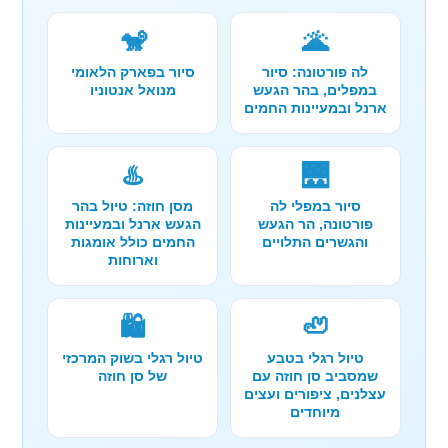
🐒
🌋
לה פורטונה: סיור
סיור בפארק הלאומי
במפלים, בהר הגעש
מנואל אנטוניו
ארנל ובמעיינות החמים
♨️
🌉
סיור במפלי לה
מסן חוזה: טיול בהר
פורטונה, הר הגעש
הגעש ארנל ובמעיינות
והגשרים התלויים
החמים כולל אומגות
וארוחות
🛍️
🦥
טיול רגלי בטבע
טיול רגלי בשוק המרכזי
שמסביב סן חוזה עם
של סן חוזה
עצלנים, ציפורים ועצים
מיוחדים