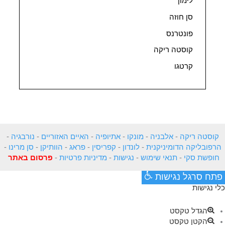
לימון
סן חוזה
פונטרנס
קוסטה ריקה
קרטגו
קוסטה ריקה
-
אלבניה
-
מונקו
-
אתיופיה
-
האיים האזוריים
-
נורבגיה
-
הרפובליקה הדומיניקנית
-
לונדון
-
קפריסין
-
פראג
-
הוותיקן
-
סן מרינו
-
חופשת סקי
-
תנאי שימוש
-
נגישות
-
מדיניות פרטיות
-
פרסום באתר
פתח סרגל נגישות
כלי נגישות
הגדל טקסט
הקטן טקסט