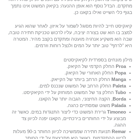
מתקדם. הבדל נוסף הוא אופן ההנעה: בקיאק המשוט אינו נתמך
בגוף כלי השייט ואילו בקאנו כן.
קיאקיסט חייב להיות מסוגל לשמור על איזון. לאחר שהוא הגיע
למצב בו הוא שט בצורה יציבה, עליו לרכוש טכניקת חתירה טובה,
שבה הוא משקיע אנרגיה מועטה ומתקדם בקצב מהיר. המטרה
היא "לרחף" טוב יותר על המים ולנצל רוחות וזרמים.
מילון מונחים בספרדית לקיאקיסטים
Proa
החלק הקדמי של הקיאק.
Popa
החלק האחורי של הקיאק.
Manga
החלק הרחב ביותר של הקייאק.
Paleta
החלק הרחב של המשוט שנכנס למים.
Tubo
החלק צר של המשוט המוחזק על ידי הקיאקיסט.
Borda
, הקצה החיצוני, הגבוה יותר של הקאנו.
Palada
משוט שמסתיים כהגה.
Timoneo
גרירת המשוט כדי ליצור התנגדות במים. כאשר זה
מבוצע על ידי החותרים בירכתיים, הקאנו יפנה לכיוון צד
ההגה.
Remar
תנועת חתירה שממשיכה לכיוון החותר ב-90 מעלות
לכיוון ההתקדמות. כאשר היא מתבצעת על ידי החותר