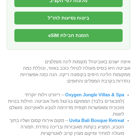
מלונות לפי תקציב
ביטוח נסיעות לחו"ל
הזמנת חבילת eSIM
איפה ישנים באוביטה? מקומות לינה מומלצים
אוביטה היא בסיס מעולה לטיולי כוכב באזור, וכוללת כמה
ממקומות הלינה היפים בקוסטה ריקה. הנה כמה אפשרויות
נהדרות בקרבת המפלים והחופים:
Oxygen Jungle Villas & Spa
– ריזורט וילות יוקרתי
(למבוגרים בלבד) הממוקם בג'ונגל מעל אוביטה. הוילות בנויות
מזכוכית ומאפשרות תצפית מדהימה לטבע ולאוקיינוס. מושלם
לזוגות.
Uvita Bali Bosque Retreat
– מקום אירוח קסום ושליו בתוך
הטבע, המציע בקתות מאובזרות ובריכה נהדרת. תמורה
מעולה למחיר ומיקום מצוין קרוב לאטרקציות.