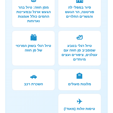
סיור במפלי לה
מסן חוזה: טיול בהר
פורטונה, הר הגעש
הגעש ארנל ובמעיינות
והגשרים התלויים
החמים כולל אומגות
וארוחות
🛍️
🦥
טיול רגלי בטבע
טיול רגלי בשוק המרכזי
שמסביב סן חוזה עם
של סן חוזה
עצלנים, ציפורים ועצים
מיוחדים
🚗
🏨
מלונות מעולים
השכרת רכב
✈️
טיסות זולות (מאוד!)