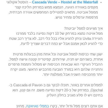
Cascada Verde – Hostel at the Waterfall
– הוסטל אקולוגי
מקסים באווירה רגועה, הנמצא ממש במרחק הליכה קצר
ממפל אוביטה. מתאים למטיילים המחפשים אווירה חברתית,
מרפסות ערסלים ומחיר נגיש.
איך מגיעים למפל יוביטה?
מפל אויטה נמצא במרחק של 10 דקות נסיעה בלבד ממרכז
העיירה Uvita וניתן להגיע אליו בכל כלי רכב. לא צריך רכב שטח
כדי להגיע לכאן אמנם אבל יש כמה דברים שצריך לדעת.
ישנן שתי כניסות למפל אוביטה וכל אחת מהן בבעלות פרטית
אחרת. בשניהם יש חניה, שירותים, קפיטריה קטנה וגישה למפל.
ההבדל העיקרי הוא שבאחת הכניסות יש מסלול וחממת פרפרים
והחנייה שלהם היא במורד הגבעה מהכביש הראשי. מעט יקרה
יותר מהכניסה השניה אבל מומלצת יותר.
למפלים אחרים באזור, תוכלו לבקר גם ב-Cascada el Pavon ב-
Ojochal, במרחק של כ-20 דקות נסיעה משם. זה גם קטן, הוא
בחינם ויש לו סלע מגניב בחלק העליון.
אם אתם רוצים מפל גדול יותר, בקרו
במפלי נאויאקה
, מחוץ