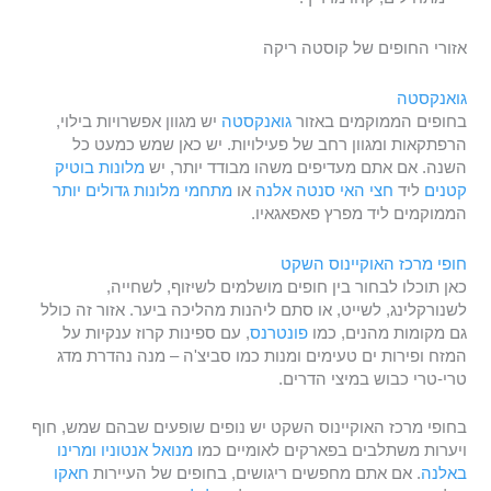
אזורי החופים של קוסטה ריקה
גואנקסטה
בחופים הממוקמים באזור
גואנקסטה
יש מגוון אפשרויות בילוי,
הרפתקאות ומגוון רחב של פעילויות. יש כאן שמש כמעט כל
השנה. אם אתם מעדיפים משהו מבודד יותר, יש
מלונות בוטיק
קטנים
ליד
חצי האי סנטה אלנה
או
מתחמי מלונות גדולים יותר
הממוקמים ליד מפרץ פאפאגאיו.
חופי מרכז האוקיינוס השקט
כאן תוכלו לבחור בין חופים מושלמים לשיזוף, לשחייה,
לשנורקלינג, לשייט, או סתם ליהנות מהליכה ביער. אזור זה כולל
גם מקומות מהנים, כמו
פונטרנס
, עם ספינות קרוז ענקיות על
המזח ופירות ים טעימים ומנות כמו סביצ'ה – מנה נהדרת מדג
טרי-טרי כבוש במיצי הדרים.
בחופי מרכז האוקיינוס השקט יש נופים שופעים שבהם שמש, חוף
ויערות משתלבים בפארקים לאומיים כמו
מנואל אנטוניו
ומרינו
באלנה
. אם אתם מחפשים ריגושים, בחופים של העיירות
חאקו