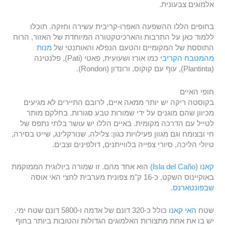
אלמוגים צבעונית.
בחופים הללו ההשפעה האפרו-קריבית עשירה וחזקה. תוכלו
ללמוד כאן על התרבות והארכיטקטורה המיוחדת של האזור, הרוח
התוססת של המקומיים והטעם הנפלא והאותנטי של
מנות
מהמטבח הקריבי
כמו אורז ושעועית, פאטי (Pati), פלנטינה
(Plantinta), עוף עם קוקוס, ורונדון (Rondon).
חופי האיים
בקוסטה ריקה יש יותר ממאה איים, לרובם התיירים לא מגיעים
מכיוון שהם מוגנים על ידי שמורות טבע סגורות. בחלקם מותר
לטייל עם הדרכה מקומית. באיים הללו יש עושר בלתי נתפס של
חי ובצומח וגם מגוון פעילויות כגון: צלילה, שנורקלינג, שייט בסירה,
טיולי הליכה, סיורי צפייה בלווייתנים, דולפינים וצבים.
קאנו (Isla del Caño)
הוא אחד מהם. זו שמורה ביולוגית הממוקמת
באוקיינוס השקט, כ-16 ק"מ צפונית מערבית לחצי האי אוסה
שבפונטארנס
.
שטח
האי קאנו
כולל כ-320 דונם של אדמה ו-5800 דונם שטח ימי.
יש בו את אחת מתצורות האלמוגים הגדולות והטובות ביותר בחוף