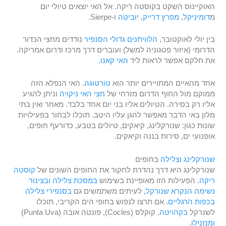
האוקיינוס השקט בקוסטה ריקה. אל האי יוצאים טיולי יום
מ
דומיניקל
,
מפרץ דרייק
,
יוביטה
ו-Sierpe.
בין יולי לאוקטובר,
הלוויתנים גדולי הסנפיר
נודדים מחצי הכדור
הדרומי (איזור פטגוניה למשל) ועוברים דרך מרכז ודרום אמריקה.
את חלקם אפשר לראות ליד
האי קאנו
.
אחד מהאיים המתויירים יותר הוא
טורטוגה
. האי הנפלא הזה
ממוקם מול החוף הדרום מזרחי של
חצי האי ניקויה
וניתן להגיע
אליו רק בסירה. הטיולים אליו בני יום אחד בלבד. מאחר ואין בתי
מלון באי הדבר מאפשר להגן עליו היטב. תוכלו לבחור בפעילויות
שונות כגון: שנורקלינג, קיאקים, טיולים בטבע, כדורעף חופים,
אופנועי ים, סירות בננה וקיאקים.
שנורקלינג וצלילה
בחופים
שנורקלינג היא דרך נהדרת לחקור את החופים השונים של
קוסטה
ריקה
. הפעילות הזו מאופיינת בשימוש
במסכת צלילה ובצינור
נשימה הנקרא שנורקל
, לעיתים משתמשים גם
בסנפירי צלילה
בכפות הרגליים.
אם תרצו לנפוש בחופי הים הקריבי, תוכלו
לשנרקל
בקהויטה
, קוקלס (Cocles), פונטה אובה (Punta Uva)
ומנזנילו
.