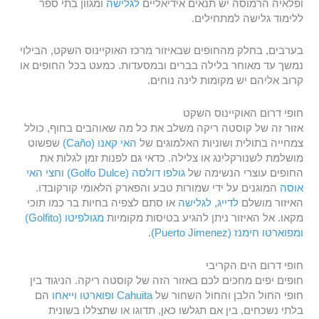
ופלאיה הרמוסה יש תנאים אידיאליים
לגלישה
ומגוון בתי ספר
ללימוד גלישה למתחילים.
בערבים, בחלק מהחופים שבאיזור מרכז האוקיינוס השקט, הבילוי
נמשך עד מאוחר בלילה בברים ובמסעדות. כמעט בכל החופים או
קרוב אליהם יש מקומות לינה נוחים.
חופי דרום האוקיינוס השקט
אזור זה של קוסטה ריקה משלב את כל מה שאוהבים בחוף, כולל
צמחייה בתולית ושוניות האלמוגים של
האי קאנו (Caño)
שפשוט
מושלמת לשנורקלינג או צלילה. כדאי גם לפנות זמן לגלות את
החופים עוצרי הנשימה של
גולפו דולסה (Golfo Dulce)
ו
חצי האי
אוסה
המוגנים על ידי שמורות טבע והפארק הלאומי קורקובדו.
האיזור מושלם
לדייג
,
לגלישה
או סתם לצפיה בחיות בר כמו תוכי
מקאו. אל האיזור ניתן להגיע בטיסות מקומיות
מגולפיטו (Golfito)
ומפוארטו חימנז (Puerto Jimenez)
.
חופי דרום הים הקריבי
חופים יפים מחכים לכם באזור הזה של קוסטה ריקה. הניגוד בין
חופי החול הלבן והחול השחור של
Cahuita
ופוארטו וייאחו
הם
בלתי נשכחים, בין אם תגלשו כאן, תדוגו או שתצללו בשונית