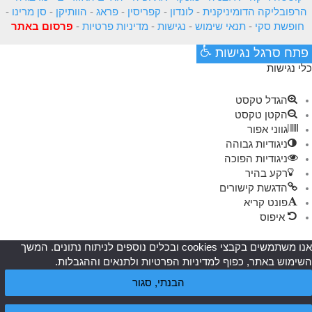
הרפובליקה הדומיניקנית
-
לונדון
-
קפריסין
-
פראג
-
הוותיקן
-
סן מרינו
-
חופשת סקי
-
תנאי שימוש
-
נגישות
-
מדיניות פרטיות
-
פרסום באתר
פתח סרגל נגישות
כלי נגישות
הגדל טקסט
הקטן טקסט
גווני אפור
ניגודיות גבוהה
ניגודיות הפוכה
רקע בהיר
הדגשת קישורים
פונט קריא
איפוס
אנו משתמשים בקבצי cookies ובכלים נוספים לניתוח נתונים. המשך
השימוש באתר, כפוף למדיניות הפרטיות ולתנאים וההגבלות.
הבנתי, סגור