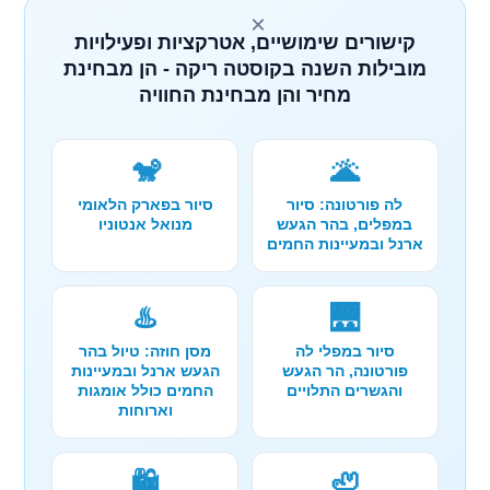
×
קישורים שימושיים, אטרקציות ופעילויות
מובילות השנה בקוסטה ריקה - הן מבחינת
מחיר והן מבחינת החוויה
🐒
🌋
לה פורטונה: סיור
סיור בפארק הלאומי
במפלים, בהר הגעש
מנואל אנטוניו
ארנל ובמעיינות החמים
♨️
🌉
סיור במפלי לה
מסן חוזה: טיול בהר
פורטונה, הר הגעש
הגעש ארנל ובמעיינות
והגשרים התלויים
החמים כולל אומגות
וארוחות
🛍️
🦥