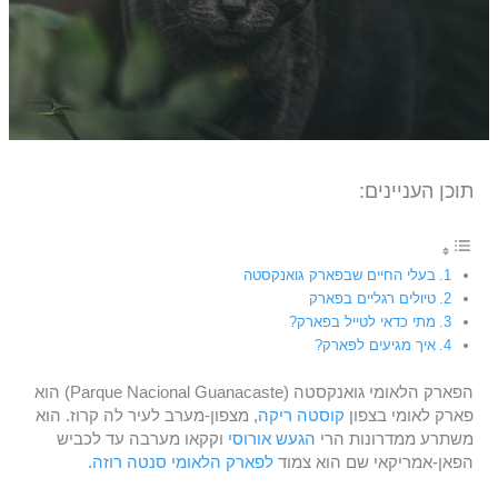
תוכן העניינים:
בעלי החיים שבפארק גואנקסטה
טיולים רגליים בפארק
מתי כדאי לטייל בפארק?
איך מגיעים לפארק?
הפארק הלאומי גואנקסטה (Parque Nacional Guanacaste) הוא
פארק לאומי בצפון
קוסטה ריקה
, מצפון-מערב לעיר לה קרוז. הוא
משתרע ממדרונות הרי
הגעש אורוסי
וקקאו מערבה עד לכביש
הפאן-אמריקאי שם הוא צמוד
לפארק הלאומי סנטה רוזה
.