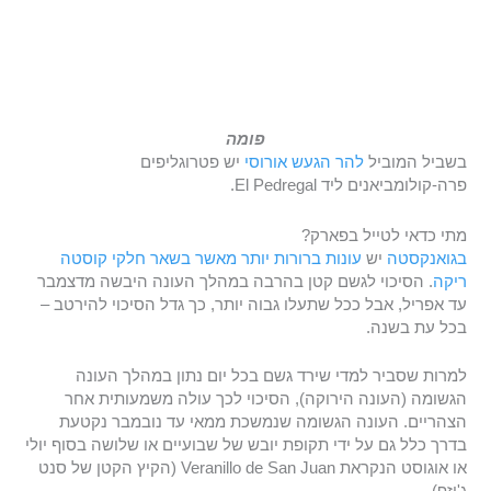
פומה
בשביל המוביל
להר הגעש אורוסי
יש פטרוגליפים
פרה-קולומביאנים ליד El Pedregal.
מתי כדאי לטייל בפארק?
בגואנקסטה
יש
עונות ברורות יותר מאשר בשאר חלקי קוסטה
ריקה
. הסיכוי לגשם קטן בהרבה במהלך העונה היבשה מדצמבר
עד אפריל, אבל ככל שתעלו גבוה יותר, כך גדל הסיכוי להירטב –
בכל עת בשנה.
למרות שסביר למדי שירד גשם בכל יום נתון במהלך העונה
הגשומה (העונה הירוקה), הסיכוי לכך עולה משמעותית אחר
הצהריים. העונה הגשומה שנמשכת ממאי עד נובמבר נקטעת
בדרך כלל גם על ידי תקופת יובש של שבועיים או שלושה בסוף יולי
או אוגוסט הנקראת Veranillo de San Juan (הקיץ הקטן של סנט