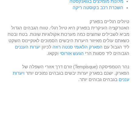
מלונות מומלצים בגואנקסטה
השכרת רכב בקוסטה ריקה
טיולים רגליים בפארק
האטרקציה העיקרית בפארק היא טיול רגלי. טווח הגבהים הגדול
מביא לשבילים שחוצים כמה מערכות אקולוגיות שונות. בטח ובטח
כשאתם עולים מאיזור היערות היבשים הסמוכים לאוקיינוס ​​השקט
ליד הגבול עם
הפארק הלאומי סנטה רוזה
לכיוון
יערות העננים
הגבוהים ליד פסגות הרי
הגעש אורוסי
וקקאו.
נהר הטמפיסקה (Tempisque) זורם דרך אזורי השפלה של
הפארק. ישנם בפארק יערות יבשים בגבהים נמוכים יותר
ויערות
עננים
בגבהים גבוהים יותר.