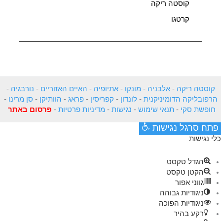
קוסטה ריקה
קרטגו
קוסטה ריקה
-
אלבניה
-
מונקו
-
אתיופיה
-
האיים האזוריים
-
נורבגיה
-
הרפובליקה הדומיניקנית
-
לונדון
-
קפריסין
-
פראג
-
הוותיקן
-
סן מרינו
-
חופשת סקי
-
תנאי שימוש
-
נגישות
-
מדיניות פרטיות
-
פרסום באתר
פתח סרגל נגישות
כלי נגישות
הגדל טקסט
הקטן טקסט
גווני אפור
ניגודיות גבוהה
ניגודיות הפוכה
רקע בהיר