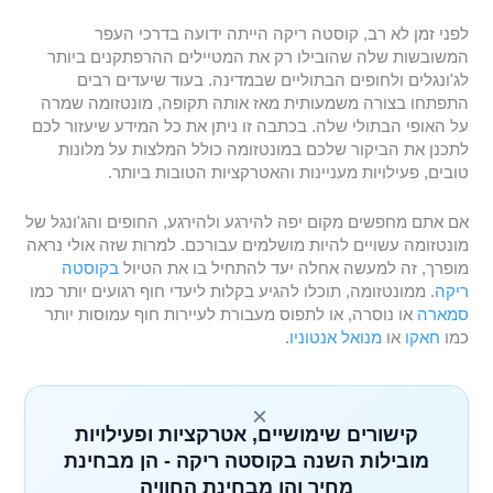
לפני זמן לא רב, קוסטה ריקה הייתה ידועה בדרכי העפר
המשובשות שלה שהובילו רק את המטיילים ההרפתקנים ביותר
לג'ונגלים ולחופים הבתוליים שבמדינה. בעוד שיעדים רבים
התפתחו בצורה משמעותית מאז אותה תקופה, מונטזומה שמרה
על האופי הבתולי שלה. בכתבה זו ניתן את כל המידע שיעזור לכם
לתכנן את הביקור שלכם במונטזומה כולל המלצות על מלונות
טובים, פעילויות מעניינות והאטרקציות הטובות ביותר.
אם אתם מחפשים מקום יפה להירגע ולהירגע, החופים והג'ונגל של
מונטזומה עשויים להיות מושלמים עבורכם. למרות שזה אולי נראה
מופרך, זה למעשה אחלה יעד להתחיל בו את הטיול
בקוסטה
ריקה
. ממונטזומה, תוכלו להגיע בקלות ליעדי חוף רגועים יותר כמו
סמארה
או נוסרה, או לתפוס מעבורת לעיירות חוף עמוסות יותר
כמו
חאקו
או
מנואל אנטוניו
.
×
קישורים שימושיים, אטרקציות ופעילויות
מובילות השנה בקוסטה ריקה - הן מבחינת
מחיר והן מבחינת החוויה