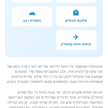
🚗
🏨
מלונות מעולים
השכרת רכב
✈️
טיסות זולות (מאוד!)
מונטזומה ממוקמת על החוף הדרומי של
חצי האי ניקויה
בסוג של
חור שלא קל להגיע אליו, ולכן המקום לא צפוף מדי. האנשים
שעושים את המסלול לכאן הם בדרך כלל שילוב של תרמילאים,
משפחות צעירות וזוגות המחפשים מקום לחופשה רומנטית בטבע.
יש כאן חופים שקטים רבים, יער עבות וחיות בר כמו קופים,
פרפרים וציפורים. אחד הדברים שמייחדים את המקום הוא דווקא
התחושה הקהילתית שיש פה. למרות שהיא קטנה, יש כאן קהילה
תוססת, המורכבת ממקומיים ומזרים. בנוסף לכך, יש במונטזומה