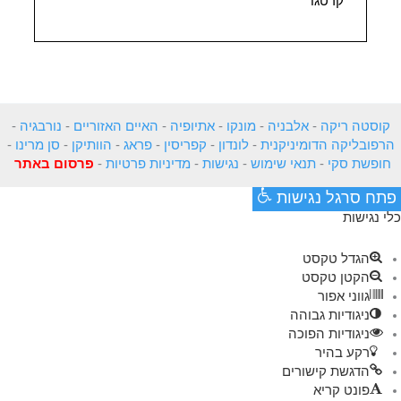
קרטגו
קוסטה ריקה
-
אלבניה
-
מונקו
-
אתיופיה
-
האיים האזוריים
-
נורבגיה
-
הרפובליקה הדומיניקנית
-
לונדון
-
קפריסין
-
פראג
-
הוותיקן
-
סן מרינו
-
חופשת סקי
-
תנאי שימוש
-
נגישות
-
מדיניות פרטיות
-
פרסום באתר
פתח סרגל נגישות
כלי נגישות
הגדל טקסט
הקטן טקסט
גווני אפור
ניגודיות גבוהה
ניגודיות הפוכה
רקע בהיר
הדגשת קישורים
פונט קריא