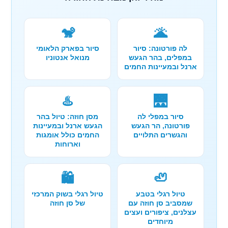
🐒
🌋
לה פורטונה: סיור
סיור בפארק הלאומי
במפלים, בהר הגעש
מנואל אנטוניו
ארנל ובמעיינות החמים
♨️
🌉
סיור במפלי לה
מסן חוזה: טיול בהר
פורטונה, הר הגעש
הגעש ארנל ובמעיינות
והגשרים התלויים
החמים כולל אומגות
וארוחות
🛍️
🦥
טיול רגלי בטבע
טיול רגלי בשוק המרכזי
שמסביב סן חוזה עם
של סן חוזה
עצלנים, ציפורים ועצים
מיוחדים