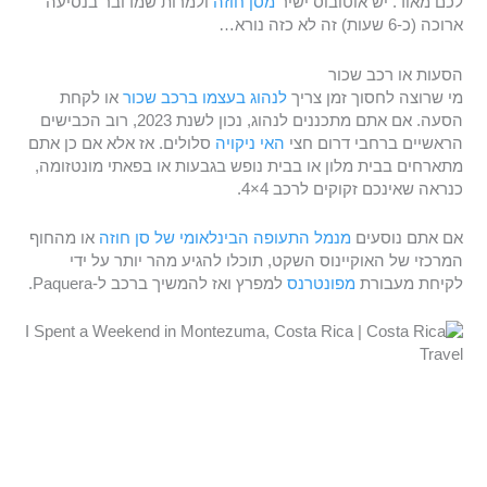
לכם מאוד. יש אוטובוס ישיר
מסן חוזה
ולמרות שמדובר בנסיעה
ארוכה (כ-6 שעות) זה לא כזה נורא…
הסעות או רכב שכור
מי שרוצה לחסוך זמן צריך
לנהוג בעצמו ברכב שכור
או לקחת
הסעה. אם אתם מתכננים לנהוג, נכון לשנת 2023, רוב הכבישים
הראשיים ברחבי דרום חצי
האי ניקויה
סלולים. אז אלא אם כן אתם
מתארחים בבית מלון או בבית נופש בגבעות או בפאתי מונטזומה,
כנראה שאינכם זקוקים לרכב 4×4.
אם אתם נוסעים
מנמל התעופה הבינלאומי של סן חוזה
או מהחוף
המרכזי של האוקיינוס השקט, תוכלו להגיע מהר יותר על ידי
לקיחת מעבורת
מפונטרנס
למפרץ ואז להמשיך ברכב ל-Paquera.