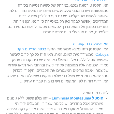
יום טיול באי טורטוגה
האי הקטן טורטוגה נמצא במרחק של כשעה נסיעה בסירה
ממונטזומה ויש בו מבני סלע געשיים שיוצרים תנאים נהדרים למי
שאוהב לעשות שנורקלינג. יש גם חוף חול לבן עליו עורכים
המדריכים (אפשר לבקר כאן רק במסגרת סיור מאורגן) ארוחת
צהריים בסגנון על האש. בדרך לפעמים אפשר לראות מהסירה גם
דולפינים, צבים או בעלי חיים ימיים אחרים.
האי איסלה דה קאבויה
האי הקטנטן הזה נמצא ממש מול החוף
בכפר הדייגים הקטן
Cabuya
, ממש דרומית למונטזומה. האי הזה כל כך קרוב ליבשה
שאפשר אפילו ללכת אליו בשפל! באי הזה יש בית קברות עתיק
מאוד. הכניסה אליו מסומנת על ידי קשת וברחבי האי תראו שורות
של צמחי אגבה וצדפים המעטרים את הקברים. הקפידו לבדוק
מתי יש גאות ומתי יש שפל כדי שלא תתקעו כשמפלס המים יעלה.
האי רדוף רוחות לפי המקומיים ויש בו בית קברות עתיק…
לינה במונטזומה
הוסטל Luminosa Montezuma
– זהו מלון פשוט ללא גינונים
מיותרים אבל בחדרים יש כל מה שצריך, והבעלים ידידותי
מאוד. ההוסטל ממוקם על כביש צדדי שקט אך רק דקה הליכה