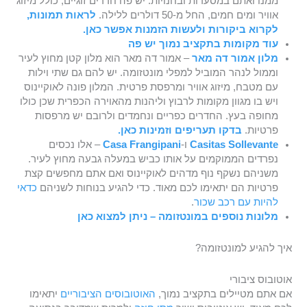
ממנו ואתם במסעדות ובחנויות. יש פה חדרים זוגיים, כולל מיזוג
אוויר ומים חמים, החל מ-50 דולרים ללילה.
לראות תמונות,
לקרוא ביקורות ולעשות הזמנות אפשר כאן.
עוד מקומות בתקציב נמוך יש פה
מלון אמור דה מאר
– אמור דה מאר הוא מלון קטן מחוץ לעיר
וממול לנהר המוביל למפלי מונטזומה. יש להם גם שתי וילות
עם מטבח, מיזוג אוויר ומרפסת פרטית. המלון פונה לאוקיינוס
ויש בו מגוון מקומות לרבוץ וליהנות מהאוירה הכפרית שכן כולו
מחופה בעץ. החדרים כפריים ונחמדים ולרובם יש מרפסות
פרטיות.
בדקו תעריפים וזמינות כאן.
Casitas Sollevante
ו-
Casa Frangipani
– אלו נכסים
נפרדים הממוקמים על אותו כביש במעלה גבעה מחוץ לעיר.
משניהם נשקף נוף מדהים לאוקיינוס ואם אתם מחפשים קצת
פרטיות הם יתאימו לכם מאוד. כדי להגיע בנוחות לשניהם
כדאי
להיות עם רכב שכור
.
מלונות נוספים במונטזומה – ניתן למצוא כאן
איך להגיע למונטזומה?
אוטובוס ציבורי
אם אתם מטיילים בתקציב נמוך,
האוטובוסים הציבוריים
יתאימו