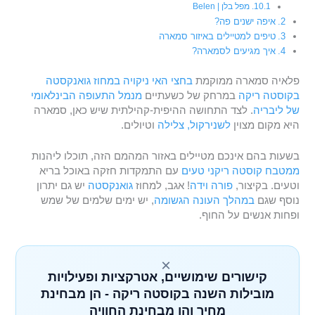
מפל בלן | Belen
איפה ישנים פה?
טיפים למטיילים באיזור סמארה
איך מגיעים לסמארה?
פלאיה סמארה ממוקמת
בחצי האי ניקויה
במחוז גואנקסטה
בקוסטה ריקה
במרחק של כשעתיים
מנמל התעופה הבינלאומי
של ליבריה
. לצד התחושה ההיפית-קהילתית שיש כאן, סמארה
היא מקום מצוין
לשנירקול, צלילה
וטיולים.
בשעות בהם אינכם מטיילים באזור המהמם הזה, תוכלו ליהנות
ממטבח קוסטה ריקני טעים
עם התמקדות חזקה באוכל בריא
וטעים. בקיצור,
פורה וידה
! אגב, למחוז
גואנקסטה
יש גם יתרון
נוסף שגם
במהלך העונה הגשומה
, יש ימים שלמים של שמש
ופחות אנשים על החוף.
×
קישורים שימושיים, אטרקציות ופעילויות
מובילות השנה בקוסטה ריקה - הן מבחינת
מחיר והן מבחינת החוויה