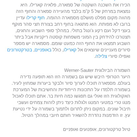
הכירו את השכנה השקטה של סמארה, פלאיה קארילו. היא
נמצאת במרחק של 5 ק"מ בלבד מהעיירה סמארה והחוף הזה
מהווה מקום מפלט מושלם מסמארה ההומה.
חוף קרילו
עדיין
ברובו לא מפותח. הוא מתגאה בחוף רחב בצורת חצי סהר מוקף
בעצי דקל ועם רקע ג'ונגל בתולי. במהלך סופי השבוע והחגים,
תצטרכו להידחק בין המוני משפחות קוסטה ריקניות אבל ביתר
השבוע תמצאו את החוף הזה כמעט שומם. מסמארה יש מספר
סיורים מעניינים שיוצאים אל
קארילו
, כולל
באופניים
,
בטרקטורונים
ואפילו סיורי
צלילה
.
השמורה הביולוגית Werner-Sauter
היער הטרופי היבש שיש גם בשמורה הזו הוא תופעה נדירה
בעולם. מסמארה תוכלו לערוך סיור ולבקר ביערות שמחוץ לעיר.
בשמורה תלמדו על התכונות הייחודיות והחשיבות של המערכת
האקולוגית הזו ואולי גם תפגשו כמה חיות בר. אתם תוכלו לאכול
מנגו טרי במטעי המנגו ולגלות כיצד ניתן לזהות צמחים ועשבי
תיבול שונים. במקום ניתן לתרום ולתמוך בשמורה על ידי נטיעת
עץ. זו הזדמנות נהדרת להשאיר חותם חיובי במהלך הטיול.
טיול טרקטורונים, אופנועים ואופניים