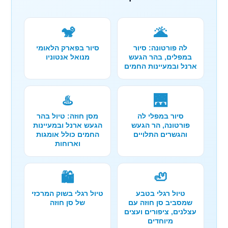
🐒
🌋
לה פורטונה: סיור
סיור בפארק הלאומי
במפלים, בהר הגעש
מנואל אנטוניו
ארנל ובמעיינות החמים
♨️
🌉
סיור במפלי לה
מסן חוזה: טיול בהר
פורטונה, הר הגעש
הגעש ארנל ובמעיינות
והגשרים התלויים
החמים כולל אומגות
וארוחות
🛍️
🦥
טיול רגלי בטבע
טיול רגלי בשוק המרכזי
שמסביב סן חוזה עם
של סן חוזה
עצלנים, ציפורים ועצים
מיוחדים