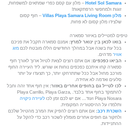
Hotel Sol Samara
– מלון עם קסם כפרי שמתאים למשפחות,
זוגות ולמחפשי הרפתקאות!
מלון Villas Playa Samara Living Room
– חוף קסום
שלצידו מלון קסום לא פחות.
טיפים למטיילים באיזור סמארה
בואו לכאן בין ינואר למרץ:
אמנם סמארה תקבל את פניכם
בכל עת בשנה אבל במהלך החודשים הללו מובטח לכם
מזג
אוויר
מדהים.
הביאו כפכפים:
אם אתם רוצים לצאת לטיול ארוך לאורך חוף
סמארה קחו איתכם כפכפים נוחות או שורש. ליד העיירה החוף
מורכב מחול אבל ככל שתתרחקו יותר, כך תצעדו על יותר
סלעים ואדמה לא אחידה.
לכו לטייל גם בחופים אחרים באזור:
אין חוף אחד זהה וחבל
להתמקד בחוף אחד בלבד. Playa Carrillo, Playa Garza,
Playa Nosara ועוד… אם יש לכם זמן לכו
לעיירה ניקויה
ותלמדו על ההיסטוריה המקומית.
השכרת רכב
:
אם אתם רוצים להפיק את המרב מהטיול שלכם
ולחקור גם חופים אחרים מומלץ לשכור רכב כדי להקל על
ההתניידות.