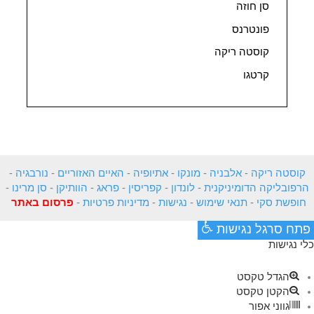
סן חוזה
פונטרנס
קוסטה ריקה
קרטגו
קוסטה ריקה
-
אלבניה
-
מונקו
-
אתיופיה
-
האיים האזוריים
-
נורבגיה
-
הרפובליקה הדומיניקנית
-
לונדון
-
קפריסין
-
פראג
-
הוותיקן
-
סן מרינו
-
חופשת סקי
-
תנאי שימוש
-
נגישות
-
מדיניות פרטיות
-
פרסום באתר
פתח סרגל נגישות
כלי נגישות
הגדל טקסט
הקטן טקסט
גווני אפור