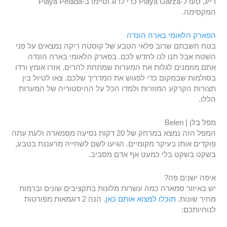
דייג, סעו ל-Playa Garza כדי לדוג וסיימו ב-Playa Pelada
המקסימה.
הפארק הלאומי בארה הונדה
בטח חשבתם שרוב פלאי הטבע של קוסטה ריקה נמצאים על פני
השטח אבל תנו לנו לחדש לכם. בפארק הלאומי בארה הונדה
אתם מוזמנים לגלות את המערות שמתחת להרים. אזרו אומץ ורדו
בסולמות שבמקום כדי לפגוש את המדריך שלכם. צאו לטיול בין
תצורות הקרקע המוזרות ולמדו הכל על ההיסטוריה של המערות
הללו.
מפל בלן | Belen
המפל הזה נמצא במרחק של 20 דקות נסיעה מסמארה ולעת עתה
פוקדים אותו בעיקר מקומיים. הגיעו לשם לשחייה מרעננת בטבע,
בשקט בשקט בלי כמעט אף אדם מסביב.
איפה ישנים פה?
יש באיזור סמארה כמה עשרות מלונות בתקציבים שונים וברמות
מחיר שונות.
תוכלו למצוא אותם כאן
. הנה 2 דוגמאות מפורטות
לנוחיותכם: