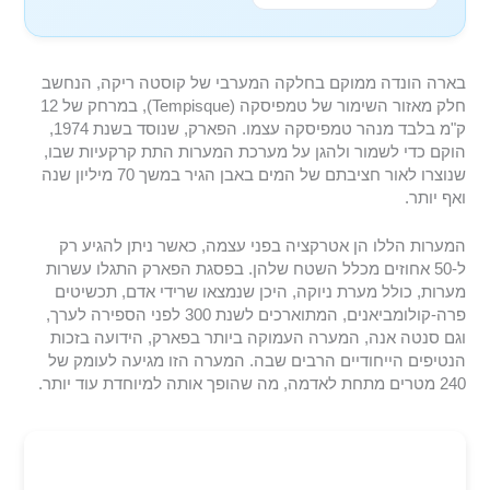
בארה הונדה ממוקם בחלקה המערבי של קוסטה ריקה, הנחשב
חלק מאזור השימור של טמפיסקה (Tempisque), במרחק של 12
ק"מ בלבד מנהר טמפיסקה עצמו. הפארק, שנוסד בשנת 1974,
הוקם כדי לשמור ולהגן על מערכת המערות התת קרקעיות שבו,
שנוצרו לאור חציבתם של המים באבן הגיר במשך 70 מיליון שנה
ואף יותר.
המערות הללו הן אטרקציה בפני עצמה, כאשר ניתן להגיע רק
ל-50 אחוזים מכלל השטח שלהן. בפסגת הפארק התגלו עשרות
מערות, כולל מערת ניוקה, היכן שנמצאו שרידי אדם, תכשיטים
פרה-קולומביאנים, המתוארכים לשנת 300 לפני הספירה לערך,
וגם סנטה אנה, המערה העמוקה ביותר בפארק, הידועה בזכות
הנטיפים הייחודיים הרבים שבה. המערה הזו מגיעה לעומק של
240 מטרים מתחת לאדמה, מה שהופך אותה למיוחדת עוד יותר.