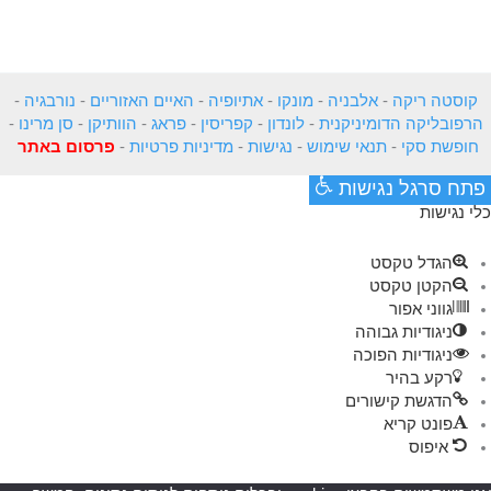
קוסטה ריקה
-
אלבניה
-
מונקו
-
אתיופיה
-
האיים האזוריים
-
נורבגיה
-
הרפובליקה הדומיניקנית
-
לונדון
-
קפריסין
-
פראג
-
הוותיקן
-
סן מרינו
-
חופשת סקי
-
תנאי שימוש
-
נגישות
-
מדיניות פרטיות
-
פרסום באתר
פתח סרגל נגישות
כלי נגישות
הגדל טקסט
הקטן טקסט
גווני אפור
ניגודיות גבוהה
ניגודיות הפוכה
רקע בהיר
הדגשת קישורים
פונט קריא
איפוס