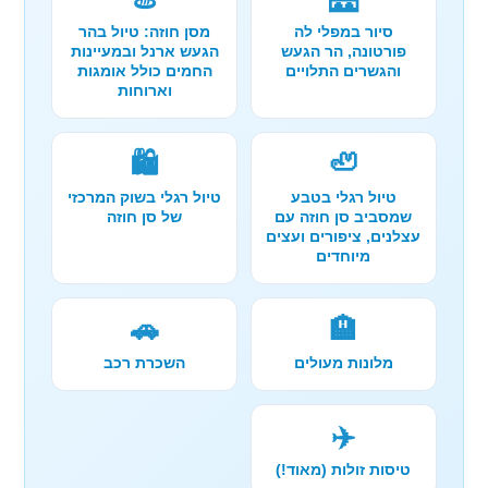
סיור במפלי לה
מסן חוזה: טיול בהר
פורטונה, הר הגעש
הגעש ארנל ובמעיינות
והגשרים התלויים
החמים כולל אומגות
וארוחות
🛍️
🦥
טיול רגלי בטבע
טיול רגלי בשוק המרכזי
שמסביב סן חוזה עם
של סן חוזה
עצלנים, ציפורים ועצים
מיוחדים
🚗
🏨
מלונות מעולים
השכרת רכב
✈️
טיסות זולות (מאוד!)