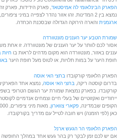
הפארק הבינלאומי לה אמיסטאד
, פארק הידידות, פארק ז
נמצא בין 2 המדינות. זהו אזור נהדר לצפייה במיני ציפורים, כולל
ארגמנית
והארה הירוקה הגדולה שבסכנת הכחדה.
שמורת הטבע יער העננים מונטוורדה
אסור לכם לוותר על יער העננים של מונטוורדה. זו אחת מש
עננים באזור, מונטוורדה הוא מקום מדהים לראות בו
חיות 
חופת היער על במות תלויות, או לטוס מעל חופת היער
באו
הפארק הלאומי קורקובדו
בחצי האי אוסה
בדרום קוסטה ריקה,
בחצי האי אוסה
, נמצא אחד הפארקים
קורקובדו. בפארק נמצאת שמורת יער הגשם הטרופי בשפל
ייחודיים ואקזוטיים של בעלי חיים וצמחים אנדמיים לקוסטה
הקופים שבמדינה,
פקארי צווארון
כאן (לפי הזמנה) ויש חובה לטייל עם מדריך בקורקובדו.
הפארק הלאומי הר הגעש ארנל
אם יש לכם זמן לבקר רק בהר געש אחד במהלך החופשה של