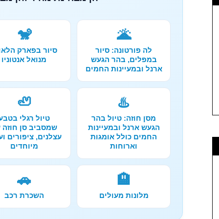
🐒
🌋
לה פורטונה: סיור
סיור בפארק הלאו
במפלים, בהר הגעש
מנואל אנטוניו
ארנל ובמעיינות החמים
🦥
♨️
מסן חוזה: טיול בהר
טיול רגלי בטבע
הגעש ארנל ובמעיינות
שמסביב סן חוזה 
החמים כולל אומגות
עצלנים, ציפורים וע
וארוחות
מיוחדים
🚗
🏨
מלונות מעולים
השכרת רכב