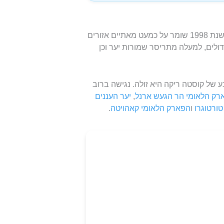
ארגון אזורי השימור הלאומי הממשלתי (SINAC) שהוקם בשנת 1998 שומר על כמעט מאתיים אזורים
ר, 32 פארקים לאומיים גדולים, למעלה מתריסר שמורות יער וכן
 של קוסטה ריקה היא זולה. נגישה ברוב
רק הלאומי הר הגעש ארנל
,
יער העננים
ורטוגרו
ו
הפארק הלאומי קאהויטה
.