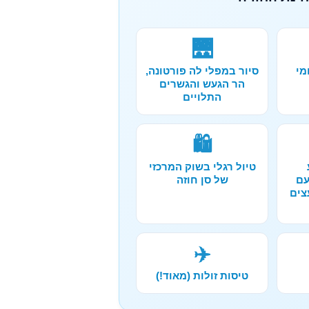
🌉
מי
סיור במפלי לה פורטונה,
הר הגעש והגשרים
התלויים
🛍️
טיול רגלי בשוק המרכזי
עם
של סן חוזה
צים
✈️
טיסות זולות (מאוד!)