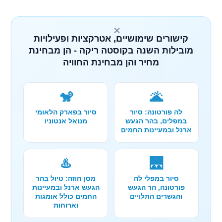
×
קישורים שימושיים, אטרקציות ופעילויות
מובילות השנה בקוסטה ריקה - הן מבחינת
מחיר והן מבחינת החוויה
🐒
🌋
לה פורטונה: סיור
סיור בפארק הלאומי
במפלים, בהר הגעש
מנואל אנטוניו
ארנל ובמעיינות החמים
♨️
🌉
סיור במפלי לה
מסן חוזה: טיול בהר
פורטונה, הר הגעש
הגעש ארנל ובמעיינות
והגשרים התלויים
החמים כולל אומגות
וארוחות