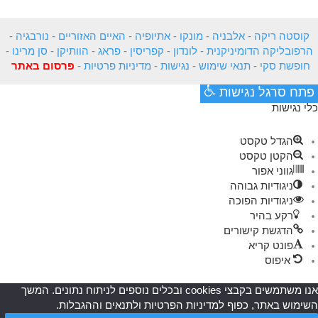
קוסטה ריקה
-
אלבניה
-
מונקו
-
אתיופיה
-
האיים האזוריים
-
נורבגיה
-
הרפובליקה הדומיניקנית
-
לונדון
-
קפריסין
-
פראג
-
הוותיקן
-
סן מרינו
-
חופשת סקי
-
תנאי שימוש
-
נגישות
-
מדיניות פרטיות
-
פרסום באתר
פתח סרגל נגישות
כלי נגישות
הגדל טקסט
הקטן טקסט
גווני אפור
ניגודיות גבוהה
ניגודיות הפוכה
רקע בהיר
הדגשת קישורים
פונט קריא
איפוס
אנו משתמשים בקבצי cookies ובכלים נוספים לניתוח נתונים. המשך
השימוש באתר, כפוף למדיניות הפרטיות ולתנאים וההגבלות.