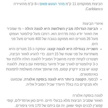
הביצות ממוקמים 11 ק"מ
מהר הגעש פואס
ו-8 ק"מ מהעיירה
Cariblanco.
איזורי הביצות
הביצה הגדולה מבין השלושה היא לגונה הולה
– מי שמכיר
את האזור יודע כמה מדהים הוא. רוחבו מעל קילומטר ועומקו
מעל 26 מטרים הוא ממוקם בגובה של 400 מטרים מעל פני
הים.
השנייה בגודלה היא לגונה קונגו
. עומקה כ-15 מטרים והיא
משתרעת על פני שטח של 15 דונם. כדי להגיע לאזור הביצה,
תצטרכו לקחת ימינה מהשביל המוביל ללגונה הולה וללכת עוד
כ-3 קילומטרים לאורך שביל מיוער בצפיפות עם ביצות. ללגונה
קונגו יש צבע ירקרק קסום, מה שהופך אותה מושלמת לתמונות
באינסטגרם.
לבסוף,
הקטנה ביותר היא לגונה בוסקה אלגרה
, שכמעט
ולא מבקרים בה בגלל היעדר שביל המוביל אליה.
לגונה בוסקה אלגרה
האזור שסביב הביצות מלא בבעלי חיים. חיים כאן ארמדילים, קופי
קפוצ'ין לבנים וקופי שאגן. זה גם ביתם של 170 מיני ציפורים.