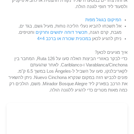
ארוחת צהריים במסעדה שליד נקודת התצפית או להביא פיקניק
ולסעוד ליד חופי לגונה הולה.
המיקום בגוגל מפות
אל תשכחו להביא נעלי הליכה נוחות, מעיל גשם, בגד ים,
מגבת, קרם הגנה,
תכשיר דוחה יתושים וחרקים
וחטיפים.
ניתן להגיע לכאן
במכונית שכורה או ברכב 4×4
איך מגיעים לכאן?
כדי לבקר באזורי הביצות האלה סעו על Ruta 126, המחבר בין
Varablanca/Cinchona ו-Cariblanco. לאחר שהגעתם
לקאריבלנקו, סעו על השביל ל-Los Ángeles במשך 6.5 ק"מ.
פונים לכביש הזה במקום שנקרא Nuevo Cinchona. ניתן להשאיר
את הרכב בפארק ליד Mirador Bosque Alegre. משם, הולכים רק
כמה מאות מטרים כדי להגיע ללגונה הולה.