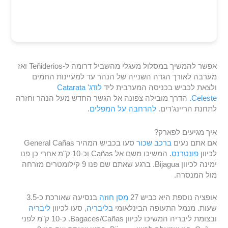
אפשר להמשיך במסלול מעגלי מהשביל דרומה ל-Teñiderios ואז
מערבה לאורך הגדה השנייה של הנהר עד למעיינות החמים
ולצאת לכביש בכניסה המערבית ליד
לודג' Catarata
Celeste.
הדרך מובילה צפונה אל הגשר החדש מעל הנהר וחזרה
לתחנת הריינג'רים.
להרחבה על המפלים
.
איך מגיעים לפארק?
אם אתם נעים
ברכב שכור
סעו בכביש המהיר General Cañas
לכיוון
פונטרנס
. המשיכו משם אל Cañas וכ-10 ק"מ אחרי כן פנו
ימינה לכיוון Bijagua. ברגע שאתם שם פנו 9 קילומטרים מזרחה
מול המנסרה.
אופציה נוספת היא כביש 27
מסן חוזה
בנסיעה שאורכת כ-3.5
שעות. מנמל התעופה הבינלאומי
בליבריה
, סעו לכיוון
ליבריה
ובצומת ליבריה המשיכו לכיוון Bagaces/Cañas. כ-10 ק"מ לפני