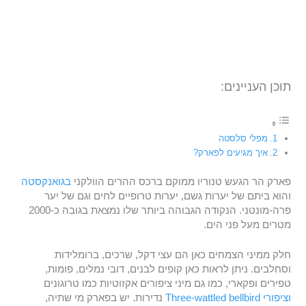
תוכן העניינים:
מפלי סלסטה
איך מגיעים לפארק?
פארק הר הגעש טנוריו ממוקם ברכס ההרים הוולקני
בגואנקסטה
והוא ביתם של יערות גשם, יערות טרופיים לחים וגם של יער
פרה-מונטני. הנקודה הגבוהה ביותר שלו נמצאת בגובה כ-2000
מטרים מעל פני הים.
חלק ממיני הצמחים כאן הם עצי דקל, שרכים, ברומלידות
וסחלבים. ניתן לראות כאן קופים לבנים, דובי נמלים, פומות,
טפירים ופקארי, כמו גם מיני ציפורים אקזוטיות כמו טרוגונים
וציפורי Three-wattled bellbird
נדירות. יש בפארק מי שתיה,