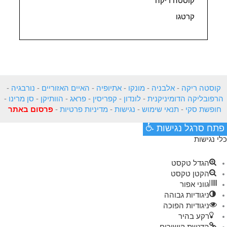
קוסטה ריקה
קרטגו
קוסטה ריקה
-
אלבניה
-
מונקו
-
אתיופיה
-
האיים האזוריים
-
נורבגיה
-
הרפובליקה הדומיניקנית
-
לונדון
-
קפריסין
-
פראג
-
הוותיקן
-
סן מרינו
-
חופשת סקי
-
תנאי שימוש
-
נגישות
-
מדיניות פרטיות
-
פרסום באתר
פתח סרגל נגישות
כלי נגישות
הגדל טקסט
הקטן טקסט
גווני אפור
ניגודיות גבוהה
ניגודיות הפוכה
רקע בהיר
הדגשת קישורים