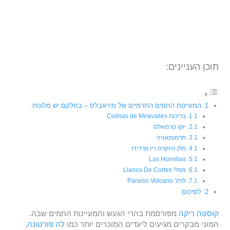
תוכן העניינים:
המעיינות החמים התרמיים של מיראבלס – בחלקם יש מלונות.
בריכות Colinas de Miravalles
יוקו טרמאלס
תרמומאניה
מלן היוקרה ריו פרדידו
Las Hornillas
מפלי Llanos De Cortes
לודג' Paraíso Volcano
לסיכום
קוסטה ריקה
מפורסמת בהרי הגעש והמעיינות החמים שבה.
המוני מבקרים מגיעים ליעדים המוכרים יותר כמו
לה פורטונה
,