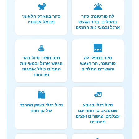
🐒
🌋
לה פורטונה: סיור
סיור בפארק הלאומי
במפלים, בהר הגעש
מנואל אנטוניו
ארנל ובמעיינות החמים
♨️
🌉
סיור במפלי לה
מסן חוזה: טיול בהר
פורטונה, הר הגעש
הגעש ארנל ובמעיינות
והגשרים התלויים
החמים כולל אומגות
וארוחות
🛍️
🦥
טיול רגלי בטבע
טיול רגלי בשוק המרכזי
שמסביב סן חוזה עם
של סן חוזה
עצלנים, ציפורים ועצים
מיוחדים