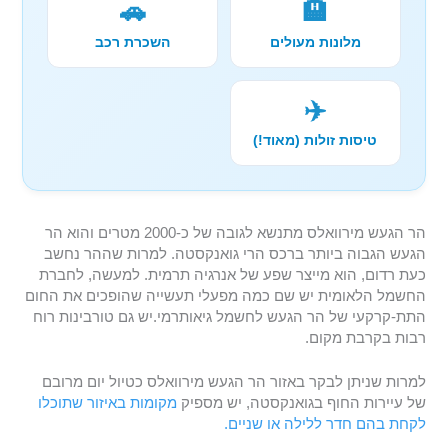
🚗
🏨
מלונות מעולים
השכרת רכב
✈️
טיסות זולות (מאוד!)
הר הגעש מירוואלס מתנשא לגובה של כ-2000 מטרים והוא הר
הגעש הגבוה ביותר ברכס הרי גואנקסטה. למרות שההר נחשב
כעת רדום, הוא מייצר שפע של אנרגיה תרמית. למעשה, לחברת
החשמל הלאומית יש שם כמה מפעלי תעשייה שהופכים את החום
התת-קרקעי של הר הגעש לחשמל גיאותרמי.יש גם טורבינות רוח
רבות בקרבת מקום.
למרות שניתן לבקר באזור הר הגעש מירוואלס כטיול יום מרובם
של עיירות החוף בגואנקסטה, יש מספיק
מקומות באיזור שתוכלו
לקחת בהם חדר ללילה או שניים.