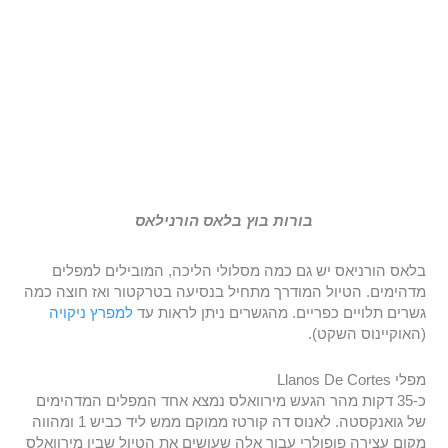
בורות בוץ בלאס הורנילאס
בלאס הורניאס יש גם כמה מסלולי הליכה, המובילים למפלים
מדהימים. הטיול המודרך מתחיל בנסיעה בטרקטור ואז חוצה כמה
גשרים תלויים כפריים. מהגשרים ניתן לראות עד
למפרץ ניקויה
(האוקיינוס ​​השקט).
מפלי Llanos De Cortes
כ-35 דקות מהר הגעש מירוואלס נמצא אחד המפלים המדהימים
של גואנקסטה. לאנוס דה קורטז ממוקם ממש ליד כביש 1 ומהווה
מקום עצירה פופולרי עבור אלה שעושים את הטיול שבין מירוואלס