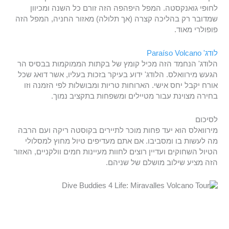
לחופי גואנקסטה. המפל היפהפה הזה זורם כל השנה ומכיוון
שמדובר רק בהליכה קצרה (אך תלולה) מאזור החניה, המפל הזה
פופולרי מאוד.
לודג' Paraíso Volcano
הלודג' הנחמד הזה מכיל קומץ של בקתות הממוקמות בבסיס הר
הגעש מירוואלס. הלודג' ידוע בעיקר בזכות בעליו, אשר דואג שכל
אורח יקבל יחס אישי. הארוחות טריות ומבושלות לפי הזמנה וזו
בחירה מצוינת עבור מטיילים ומשפחות בתקציב נמוך.
לסיכום
מירוואלס הוא יעד פחות מוכר לתיירים בקוסטה ריקה ועם הרבה
מה לעשות בו ומסביבו. אם אתם מעדיפים טיול מחוץ למסלולי
הטיול השחוקים ועדיין רוצים לחוות מעיינות חמים וולקניים, האזור
הזה מציע שילוב מושלם של שניהם.