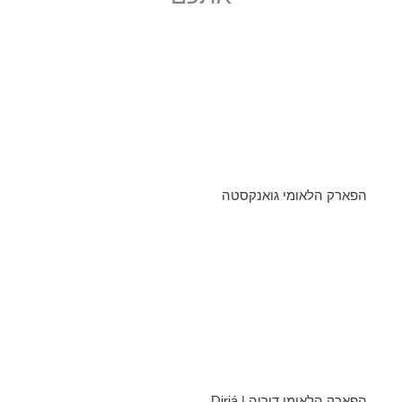
הפארק הלאומי גואנקסטה
הפארק הלאומי דיריה | Diriá