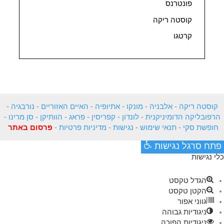
פונטרנס
קוסטה ריקה
קרטגו
קוסטה ריקה
-
אלבניה
-
מונקו
-
אתיופיה
-
האיים האזוריים
-
נורבגיה
-
הרפובליקה הדומיניקנית
-
לונדון
-
קפריסין
-
פראג
-
הוותיקן
-
סן מרינו
-
חופשת סקי
-
תנאי שימוש
-
נגישות
-
מדיניות פרטיות
-
פרסום באתר
פתח סרגל נגישות
כלי נגישות
הגדל טקסט
הקטן טקסט
גווני אפור
ניגודיות גבוהה
ניגודיות הפוכה