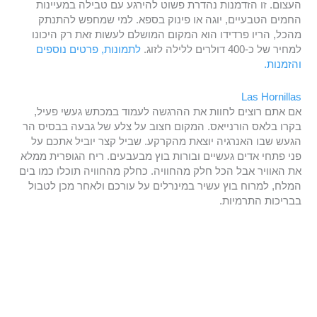
העצום. זו הזדמנות נהדרת פשוט להירגע עם טבילה במעיינות
החמים הטבעיים, יוגה או פינוק בספא. למי שמחפש להתנתק
מהכל, הריו פרדידו הוא המקום המושלם לעשות זאת רק היכונו
למחיר של כ-400 דולרים ללילה לזוג.
לתמונות, פרטים נוספים
והזמנות.
Las Hornillas
אם אתם רוצים לחוות את ההרגשה לעמוד במכתש געשי פעיל,
בקרו בלאס הורנייאס. המקום חצוב על צלע של גבעה בבסיס הר
הגעש שבו האנרגיה יוצאת מהקרקע. שביל קצר יוביל אתכם על
פני פתחי אדים געשיים ובורות בוץ מבעבעים. ריח הגופרית ממלא
את האוויר אבל הכל חלק מהחוויה. כחלק מהחוויה תוכלו כמו בים
המלח, למרוח בוץ עשיר במינרלים על עורכם ולאחר מכן לטבול
בבריכות התרמיות.