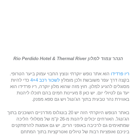
הנהר צמוד למלון Rio Perdido Hotel & Thermal River
ריו פרדידו
הוא אתר נופש יוקרתי ונוצץ החבוי עמוק ביער הטרופי.
בקצה דרך עפר משובשת ולכן מומלץ
לשכור רכב 4×4
כדי להיות
מסוגלים להגיע למלון. חוץ מזה שהוא מלון יוקרה, ריו פרדידו הוא
יעד גם לטיולי יום. יש כאן 8 מעיינות חמים בהם תוכלו ליהנות
באווירת נהר טבעית בתוך הג'ונגל ויש גם ספא מפנק.
באתר הנופש היוקרתי הזה יש 20 בונגלוס מודרניים השוכנים בתוך
הג'ונגל. האורחים יכולים ליהנות מ-26 ק"מ של מסלולי הליכה
שמתאימים גם לרכיבה באופני הרים, יש גם אומגות להרפתקנים
ביניכם ואופציות רבות של טיולים ואטרקציות בתוך המתחם