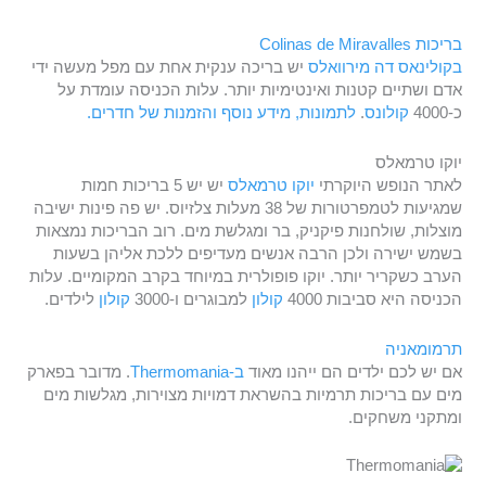
בריכות Colinas de Miravalles
בקולינאס דה מירוואלס
יש בריכה ענקית אחת עם מפל מעשה ידי
אדם ושתיים קטנות ואינטימיות יותר. עלות הכניסה עומדת על
כ-4000
קולונס
.
לתמונות, מידע נוסף והזמנות של חדרים.
יוקו טרמאלס
לאתר הנופש היוקרתי
יוקו טרמאלס
יש יש 5 בריכות חמות
שמגיעות לטמפרטורות של 38 מעלות צלזיוס. יש פה פינות ישיבה
מוצלות, שולחנות פיקניק, בר ומגלשת מים. רוב הבריכות נמצאות
בשמש ישירה ולכן הרבה אנשים מעדיפים ללכת אליהן בשעות
הערב כשקריר יותר. יוקו פופולרית במיוחד בקרב המקומיים. עלות
הכניסה היא סביבות 4000
קולון
למבוגרים ו-3000
קולון
לילדים.
תרמומאניה
אם יש לכם ילדים הם ייהנו מאוד
ב-Thermomania
. מדובר בפארק
מים עם בריכות תרמיות בהשראת דמויות מצוירות, מגלשות מים
ומתקני משחקים.