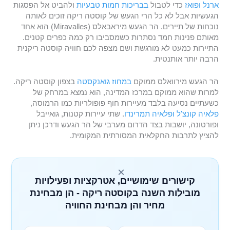
ארנל
ופואז
כדי לטבול
בבריכות חמות טבעיות
ולהביט אל הפסגות
הגעשיות אבל לא כל הרי הגעש של קוסטה ריקה זוכים לאותה
נוכחות של תיירים. הר הגעש מיראבאלס (Miravalles) הוא אחד
מאותם פנינות חמד נסתרות כשמסביבו רק כמה כפרים קטנים.
התיירות כמעט לא מורגשת ושם מצפה לכם חוויה קוסטה ריקנית
הרבה יותר אותנטית.
הר הגעש מירוואלס ממוקם
במחוז גואנקסטה
בצפון ​​קוסטה ריקה.
למרות שהוא ממוקם במרכז המדינה, הוא נמצא במרחק של
כשעתיים נסיעה בלבד מעיירות חוף פופולריות כמו הרמוסה,
פלאיה קונצ'ל
ופלאיה תמרינדו
. שתי עיירות קטנות, גואייבל
ופורטונה, יושבות בצד הדרום מערבי של הר הגעש ודרכן ניתן
להציץ לתרבות החקלאית המסורתית המקומית.
×
קישורים שימושיים, אטרקציות ופעילויות
מובילות השנה בקוסטה ריקה - הן מבחינת
מחיר והן מבחינת החוויה