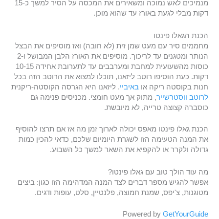
מנמיכים לאש נמוכה ומשאירים את המכסה על הסיר למשך כ-15
דקות מבלי לגעת באורז עד שהוא מוכן.
הכנת הגאלו פינטו
מחממים סיר עם מעט שמן זית (לא חובה) ואז מוסיפים את הבצל
הנותר ומטגנים עד לריכוך. מוסיפים את האורז הלבן המבושל ו-2
כוסות מהשעועית למחבת ומערבבים עד לתערובת אחידה 10-15
דקות. כעת הוסיפו רוטב ליזאנו, תוכלו למצוא את הרוטב הזה בכל
חנות בקוסטה ריקה או
באיביי
. ליזאנו היא הגרסה הקוסטה-ריקנית
לרוטב ווסטרשייר
, מתוק אך מעט חומצי. מכניסים פנימה גם
כוסברה קצוצה טרייה, לא מיובשת.
הכנת גאלו פינטו מאפס יכולה לארוך זמן מה אז אם תרצו להוסיף
את המנה הטעימה הזו לשגרת היומיום שלכם, כדאי להכין כמות
גדולה ולקרר או להקפיא את השאר למשך כל השבוע.
מה עוד הולך טוב עם גאלו פינטו?
אפשר להגיש מספר דברים לצד המנה המדהימה הזו כגון: ביצים
מטוגנות, צ'יפס, שמנת חמוצה, פלנטיין, סלט, עופות ודגים.
Powered by
GetYourGuide