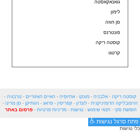
גואנאקאסטה
לימון
סן חוזה
פונטרנס
קוסטה ריקה
קרטגו
קוסטה ריקה
-
אלבניה
-
מונקו
-
אתיופיה
-
האיים האזוריים
-
נורבגיה
-
הרפובליקה הדומיניקנית
-
לונדון
-
קפריסין
-
פראג
-
הוותיקן
-
סן מרינו
-
חופשת סקי
-
תנאי שימוש
-
נגישות
-
מדיניות פרטיות
-
פרסום באתר
פתח סרגל נגישות
כלי נגישות