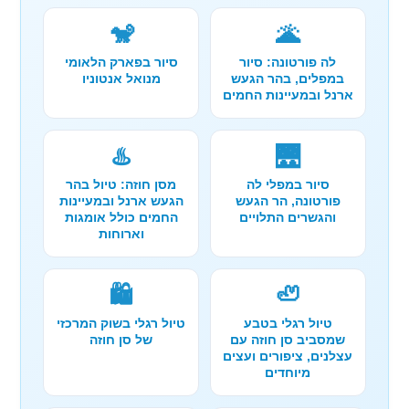
🐒
🌋
לה פורטונה: סיור
סיור בפארק הלאומי
במפלים, בהר הגעש
מנואל אנטוניו
ארנל ובמעיינות החמים
♨️
🌉
סיור במפלי לה
מסן חוזה: טיול בהר
פורטונה, הר הגעש
הגעש ארנל ובמעיינות
והגשרים התלויים
החמים כולל אומגות
וארוחות
🛍️
🦥
טיול רגלי בטבע
טיול רגלי בשוק המרכזי
שמסביב סן חוזה עם
של סן חוזה
עצלנים, ציפורים ועצים
מיוחדים