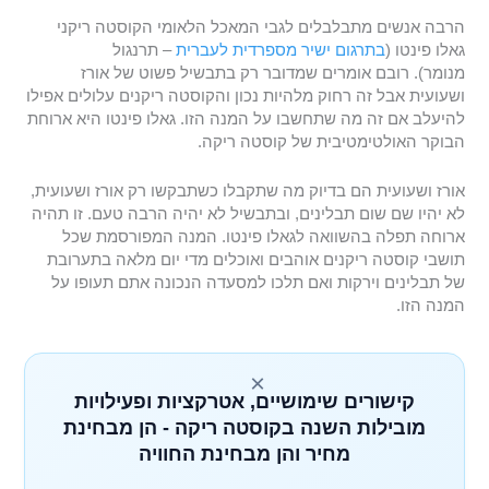
הרבה אנשים מתבלבלים לגבי המאכל הלאומי הקוסטה ריקני
גאלו פינטו (
בתרגום ישיר מספרדית לעברית
– תרנגול
מנומר). רובם אומרים שמדובר רק בתבשיל פשוט של אורז
ושעועית אבל זה רחוק מלהיות נכון והקוסטה ריקנים עלולים אפילו
להיעלב אם זה מה שתחשבו על המנה הזו. גאלו פינטו היא ארוחת
הבוקר האולטימטיבית של קוסטה ריקה.
אורז ושעועית הם בדיוק מה שתקבלו כשתבקשו רק אורז ושעועית,
לא יהיו שם שום תבלינים, ובתבשיל לא יהיה הרבה טעם. זו תהיה
ארוחה תפלה בהשוואה לגאלו פינטו. המנה המפורסמת שכל
תושבי קוסטה ריקנים אוהבים ואוכלים מדי יום מלאה בתערובת
של תבלינים וירקות ואם תלכו למסעדה הנכונה אתם תעופו על
המנה הזו.
×
קישורים שימושיים, אטרקציות ופעילויות
מובילות השנה בקוסטה ריקה - הן מבחינת
מחיר והן מבחינת החוויה