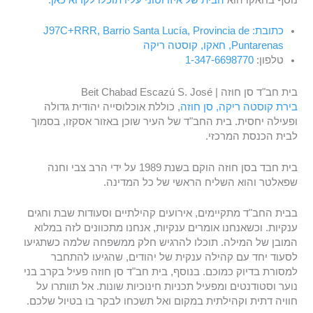
נוסף בחאקו הוא
הבית של איזו וטוני עליו תוכלו לקרוא כאן.
כתובת: J97C+RRR, Barrio Santa Lucía, Provincia de
Puntarenas, חאקו, קוסטה ריקה
טלפון:
1-347-6698770
בית חב"ד סן חוזה | Beit Chabad Escazú S. José
בירת קוסטה ריקה, סן חוזה
, כוללת אוכלוסייה יהודית גדולה
ופעילה יחסית. בית החב"ד של העיר שוכן באזור אסקזו, בסמוך
לבית הכנסת המרכזי.
בית חבד בסן חוזה הוקם בשנת 1989 על ידי הרב צבי וחנה
שפאלטר והוא השליח הראשי של כל המדינה.
בבית החב"ד מתקיימים, אירועים קהילתיים וסעודות שבת וחגים
ענקיות. וכשאנחנו אומרים ענקיות, אנחנו מתכוונים לזה במלוא
המובן של המילה. תוכלו להרגיש חלק ממשפחה שלמה כשתגיעו
לסעוד יחד עם קהילה ענקית של יהודים, שהגיעו להתחבר
למסורת בדיוק כמוכם. בנוסף, בית חב"ד סן חוזה פעיל בקרב בני
נוער וסטודנטים ומפעיל תכניות חינוכיות שונות. אל תוותרו על
חוויה דתית וקהילתית במקום ואל תשכחו לבקר בו בטיול שלכם.