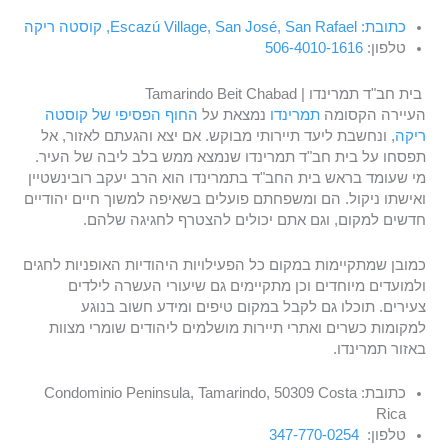
כתובת: Escazú Village, San José, San Rafael, קוסטה ריקה
טלפון:
506-4010-1616
בית חב"ד תמרינדו | Tamarindo Beit Chabad
העיירה הקסומה
תמרינדו
נמצאת על
החוף הפסיפי של קוסטה
ריקה
, ונחשבת ליעד תיירותי מבוקש. אם יצא והגעתם לאזור, אל
תפסחו על בית חב"ד תמרינדו שנמצא ממש בלב ליבה של העיר.
מי שעומד בראש בית החב"ד בתמרינדו הוא הרב יעקב רובינשטיין
ואישתו ניקול. הם ומשפחתם פועלים בשאיפה למשוך חיים יהודיים
חדשים למקום, וגם אתם יכולים להצטרף לחגיגה שלהם.
כמובן שמתקיימות במקום כל הפעילויות היהודיות האופניות לחגים
ולמועדים מיוחדים וכן מתקיימים גם שיעורי העשרה לילדים
צעירים. תוכלו גם לקבל במקום טיפים ומידע חשוב בנוגע
למקומות כשרים ואתרי תיירות מושלמים ליהודים שומרי מצוות
באזור תמרינדו.
כתובת: Condominio Peninsula, Tamarindo, 50309 Costa
Rica
טלפון:
347-770-0254