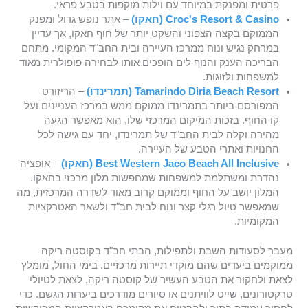
פרטית ומפנקת במיוחד עם וילות מוקפות בטבע פראי.
Croc's Resort & Casino (חאקו)
– אתר נופש גדול ומפנק
הממוקם בקצה הצפוני והשקט יותר של חוף חאקו, אך עדיין
במרחק נגיש ונוח ממרכז העיירה ובית החב"ד המקומי. מתחם
הבריכה הענק והנוף לים הופכים אותו לבחירה פופולרית מאוד
למשפחות ולזוגות.
Tamarindo Diria Beach Resort (תמרינדו)
– הריזורט
המפורסם ביותר בתמרינדו ממוקם ממש במרכז העניינים ועל
קו החוף. בזכות המיקום המרכזי שלו, הוא מאפשר הגעה
מהירה וקלה לבית החב"ד של תמרינדו, יחד עם גישה לכל
החנויות ואתרי הטבע של העיירה.
Best Western Jaco Beach All Inclusive (חאקו)
– אופציה
נהדרת ומשתלמת למשפחות שמחפשות מלון מרכזי בחאקו.
המלון יושב על החוף וממוקם קרוב מאוד לשדרה המרכזית, מה
שמאפשר טיול רגלי קצר ונוח לבית חב"ד ולשאר האטרקציות
המקומיות.
מעבר לסעודות השבת ולתפילות, הבתי חב"ד בקוסטה ריקה
ממוקמים ביעדים שהם מוקדי תיירות מרכזיים. בימי החול, מומלץ
לצאת ולחקור את הטבע העשיר של קוסטה ריקה, לצאת לטיולי
טרקטורונים, שייט לוויתנים או סיורים מודרכים ביערות הגשם. כדי