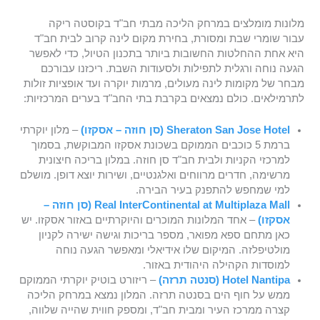
מלונות מומלצים במרחק הליכה מבתי חב"ד בקוסטה ריקה
עבור שומרי שבת ומסורת, בחירת מקום לינה קרוב לבית חב"ד
היא אחת ההחלטות החשובות ביותר בתכנון הטיול, כדי לאפשר
הגעה נוחה ורגלית לתפילות ולסעודות השבת. ריכזנו עבורכם
מבחר של מקומות לינה מעולים, מרמות יוקרה ועד אופציות זולות
לתרמילאים. כולם נמצאים בקרבת בתי החב"ד בערים המרכזיות:
Sheraton San Jose Hotel (סן חוזה – אסקזו)
– מלון יוקרתי
ברמת 5 כוכבים הממוקם בשכונת אסקזו המבוקשת, בסמוך
למרכזי הקניות ולבית חב"ד סן חוזה. במלון בריכה חיצונית
מרשימה, חדרים מרווחים ואלגנטיים, ושירות יוצא דופן. מושלם
למי שמחפש להתפנק בעיר הבירה.
Real InterContinental at Multiplaza Mall
(סן חוזה –
אסקזו)
– אחד המלונות המוכרים והיוקרתיים באזור אסקזו. יש
כאן מתחם ספא מפואר, מספר בריכות וגישה ישירה לקניון
מולטיפלזה. המיקום שלו אידיאלי ומאפשר הגעה נוחה
למוסדות הקהילה היהודית באזור.
Hotel Nantipa (סנטה תרזה)
– ריזורט בוטיק יוקרתי הממוקם
ממש על חוף הים בסנטה תרזה. המלון נמצא במרחק הליכה
קצרה ממרכז העיר ומבית חב"ד, ומספק חווית שהייה שלווה,