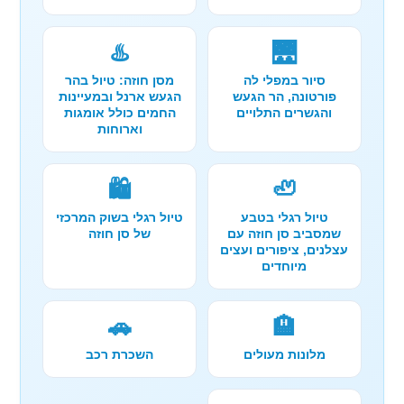
♨️
🌉
סיור במפלי לה
מסן חוזה: טיול בהר
פורטונה, הר הגעש
הגעש ארנל ובמעיינות
והגשרים התלויים
החמים כולל אומגות
וארוחות
🛍️
🦥
טיול רגלי בטבע
טיול רגלי בשוק המרכזי
שמסביב סן חוזה עם
של סן חוזה
עצלנים, ציפורים ועצים
מיוחדים
🚗
🏨
מלונות מעולים
השכרת רכב