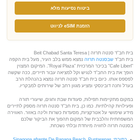
ביטוח נסיעות מלא
הזמנת eSIM לניווט
בית חב"ד סנטה תרזה | Beit Chabad Santa Teresa
בית חב"ד
שבסנטה תרזה
נמצא ממש בלב העיר, מעל בית הקפה
"Cafe Liberl" בכיכר המרכזית "Royal Plaza". המיקום המצוין
הופך את בית החב"ד לנגיש וקל למציאה עבור תיירים, ככה שקשה
לפספס אותו. כיום בית חב"ד סנטה תרזה נמצא בהנהלת הרב
בערל וחנה דובינסקי ומציע מגוון רחב של שירותים למבקריו.
במקום מתקיימות תפילות, סעודות שבת וחגים, שיעורי תורה
ופעילויות קהילתיות. כמו כן, בית חב"ד סנטה תרזה מספק לתיירים
מידע שימושי על אטרקציות, מסעדות כשרות ולינה באזור. האווירה
המשפחתית והלבבית של המקום תהפוך את הביקור שלכם
בסנטה תרזה לחוויה מיוחדת ובלתי נשכחת.
כתובת: Sinagoga afrente De Banana Beach, Puntarenas