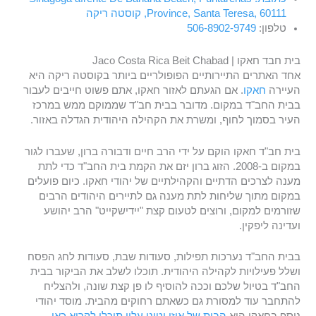
Province, Santa Teresa, 60111, קוסטה ריקה
טלפון:
506-8902-9749
בית חבד חאקו | Jaco Costa Rica Beit Chabad
אחד האתרים התיירותיים הפופולריים ביותר בקוסטה ריקה היא
העיירה
חאקו
. אם הגעתם לאזור חאקו, אתם פשוט חייבים לעבור
בבית החב"ד במקום. מדובר בבית חב"ד שממוקם ממש במרכז
העיר בסמוך לחוף, ומשרת את הקהילה היהודית הגדלה באזור.
בית חב"ד חאקו הוקם על ידי הרב חיים ודבורה ברון, שעברו לגור
במקום ב-2008. הזוג ברון יזם את הקמת בית החב"ד כדי לתת
מענה לצרכים הדתיים והקהילתיים של יהודי חאקו. כיום פועלים
במקום מתוך שליחות לתת מענה גם לתיירים היהודים הרבים
שזורמים למקום, ורוצים לטעום קצת "יידישקייט" הרב יהושע
ועדינה ליפקין.
בבית החב"ד נערכות תפילות, סעודות שבת, סעודות לחג הפסח
ושלל פעילויות לקהילה היהודית. תוכלו לשלב את הביקור בבית
החב"ד בטיול שלכם וככה להוסיף לו פן קצת שונה, ולהצליח
להתחבר עוד למסורת גם כשאתם רחוקים מהבית. מוסד יהודי