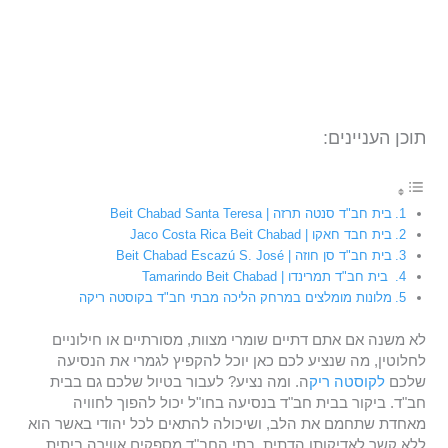
תוכן העניינים:
בית חב"ד סנטה תרזה | Beit Chabad Santa Teresa
בית חבד חאקו | Jaco Costa Rica Beit Chabad
בית חב"ד סן חוזה | Beit Chabad Escazú S. José
בית חב"ד תמרינדו | Tamarindo Beit Chabad
מלונות מומלצים במרחק הליכה מבתי חב"ד בקוסטה ריקה
לא משנה אם אתם דתיים שומרי מצוות, מסורתיים או חילוניים
לחלוטין, מה שנציע לכם כאן יוכל להקפיץ לגמרי את הנסיעה
שלכם
לקוסטה ריק
ה. ומה נציע? לעבור בטיול שלכם גם בבית
חב"ד. ביקור בבית חב"ד בנסיעה בחו"ל יכול להפוך לחוויה
מאחדת שתחמם את הלב, ושיכולה להתאים לכל יהודי באשר הוא
ללא קשר לאדיקותו הדתית. בתי החב"ד מספקים אווירה ביתית