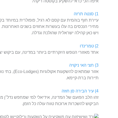
איפה הכי כדאי להשקיע בקוסטה ריקה?
1) סנטה תרזה
עיירת חוף בוהמית עם קסם לא רגיל, פופולרית במיוחד ב
מחירי הנכסים בה עלו בעשרות אחוזים בשנים האחרונות. נ
ויש כאן קהילה ישראלית שהולכת וגדלה.
2) טמרינדו
אחד מאזורי הנופש היוקרתיים ביותר במדינה, עם ביקוש יציב לנכסי AIRBNB לאו
3) חצי האי ניקויה
אזור שמתאים להשק
תיירות ברת-קיימא.
4) עיר הבירה סן חוזה
זהו הלב הפועם של המדינה, אידיאלי למי שמחפש נדל"ן מני
הביקוש להשכרות ארוכות טווח עולה כל הזמן.