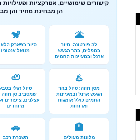
קישורים שימושיים, אטרקציות ופעילויות 
הן מבחינת מחיר והן מבח
🐒
🌋
לה פורטונה: סיור
סיור בפארק הלאו
במפלים, בהר הגעש
מנואל אנטוניו
ארנל ובמעיינות החמים
🦥
♨️
מסן חוזה: טיול בהר
טיול רגלי בטבע
הגעש ארנל ובמעיינות
שמסביב סן חוזה 
החמים כולל אומגות
עצלנים, ציפורים וע
וארוחות
מיוחדים
🚗
🏨
מלונות מעולים
השכרת רכב