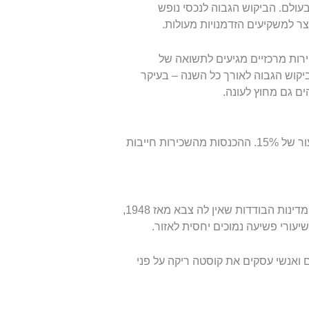
עולם. הביקוש הגבוה לנכסי נופש
ירות מרכזיים מגיעים לתשואה של
. הביקוש הגבוה לאורך כל השנה – בעיקר
ם גם מחוץ לעונה.
בקוסטה ריקה, רווחי הון ממכירת נכסים חייבים במס בשיעור של 15%. ההכנסות מהשכירות חייבות
קוסטה ריקה נחשבת ל"שוויץ של מרכז אמריקה". זו אחת המדינות הבודדות שאין לה צבא מאז 1948,
עורי פשיעה נמוכים יחסית לאזור.
ואנשי עסקים את קוסטה ריקה על פני