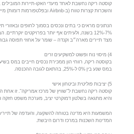
קוסטה ריקה נחשבת לאחד מיעדי האקו-תיירות המובילים ב
והשכרות קצרות טווח (ב-Airbnb ובפלטפורמות דומות) מייצר למשקיעים הזדמנויות מעולות.
הנתונים מראים כי בתים ונכסים בסמוך לחופים ובאזורי תי
7%-12% בשנה, ולעיתים אף יותר בפרויקטים יוקרתיים
מצד תיירים מארה״ב וקנדה – שומר על אחוזי תפוסה גבוהי
4) מיסוי נוח ופשוט למשקיעים זרים
במס שנע בין 0% ל-25%, בהתאם לגובה ההכנסה.
5) יציבות פוליטית וביטחון אישי
והיא מתגאה בשלטון דמוקרטי יציב, מערכת משפט חזקה ושי
המשמעות היא מדינה בטוחה להשקעה, והעדפה של תיירים 
המדינות השכנות במרכז ודרום היבשת.