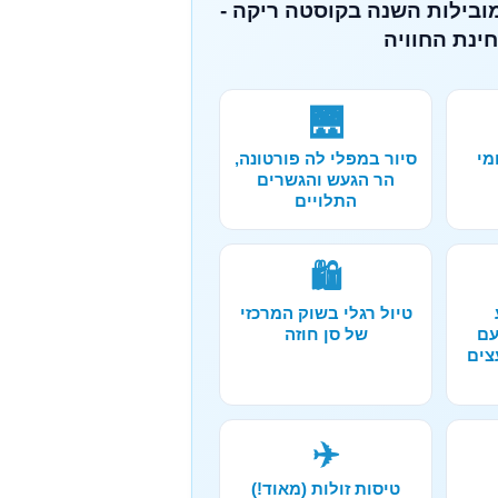
מובילות השנה בקוסטה ריקה -
ינת החוויה
🌉
מי
סיור במפלי לה פורטונה,
הר הגעש והגשרים
התלויים
🛍️
טיול רגלי בשוק המרכזי
עם
של סן חוזה
צים
✈️
טיסות זולות (מאוד!)