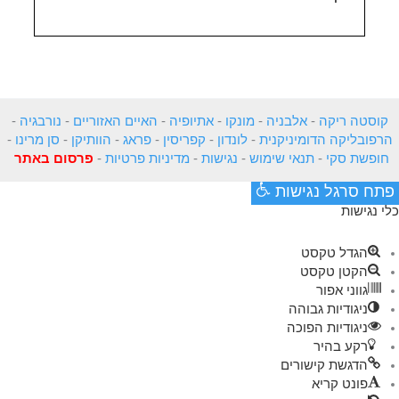
קוסטה ריקה
-
אלבניה
-
מונקו
-
אתיופיה
-
האיים האזוריים
-
נורבגיה
-
הרפובליקה הדומיניקנית
-
לונדון
-
קפריסין
-
פראג
-
הוותיקן
-
סן מרינו
-
חופשת סקי
-
תנאי שימוש
-
נגישות
-
מדיניות פרטיות
-
פרסום באתר
פתח סרגל נגישות
כלי נגישות
הגדל טקסט
הקטן טקסט
גווני אפור
ניגודיות גבוהה
ניגודיות הפוכה
רקע בהיר
הדגשת קישורים
פונט קריא