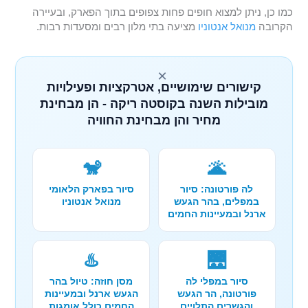
כמו כן, ניתן למצוא חופים פחות צפופים בתוך הפארק, ובעיירה
הקרובה
מנואל אנטוניו
מציעה בתי מלון רבים ומסעדות רבות.
×
קישורים שימושיים, אטרקציות ופעילויות
מובילות השנה בקוסטה ריקה - הן מבחינת
מחיר והן מבחינת החוויה
🐒
🌋
לה פורטונה: סיור
סיור בפארק הלאומי
במפלים, בהר הגעש
מנואל אנטוניו
ארנל ובמעיינות החמים
♨️
🌉
סיור במפלי לה
מסן חוזה: טיול בהר
פורטונה, הר הגעש
הגעש ארנל ובמעיינות
והגשרים התלויים
החמים כולל אומגות