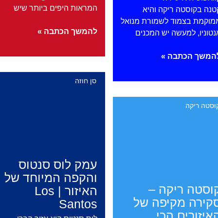
המראות היפים ביותר שיש
טנה בקוסטה ריקה והיא
מוקמת בצמוד לשמורת מנואל
מפלי
להמשך הכתבה »
נטוניו, למעשה יש המכנים
ריו
סלסטה
אפוס
המשך הכתבה »
|
Rio
עיר
סן חוזה
Celeste
סמוכה
מנואל
וסטה ריקה
טוניו
Quepo
עמק לוס סנטוס
והקפה המיוחד של
וסטה ריקה –
האיזור | Los
קירה מקיפה של
Santos
איזורים הכי