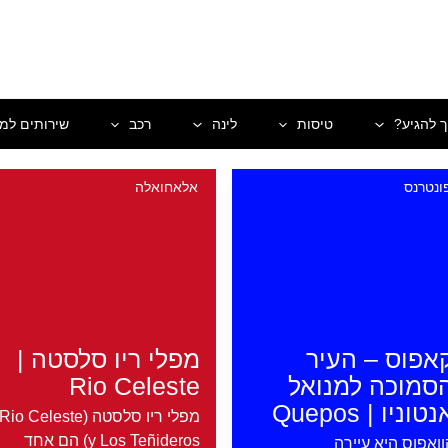
ך להגיע?
טיסות
לינה
רכב
שירותים למט
ונטרנס
אלאחואלה
אפוס – העיר
מפלי ריו סלסטה |
סמוכה למנואל
Rio Celeste
טוניו | Quepos
מפלי ריו סלסטה (Rio Celeste
y Los Teñideros) הם אחד
וואפוס היא עיירה