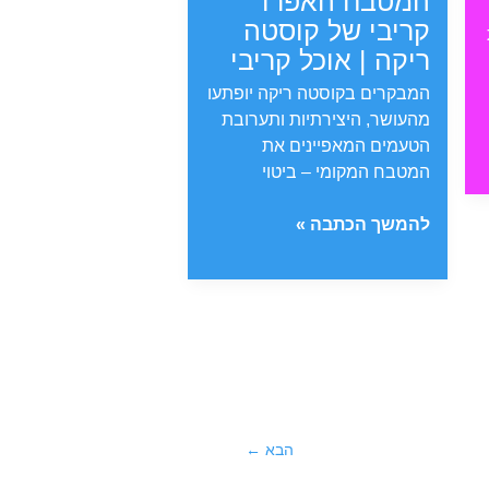
המטבח האפרו
קריבי של קוסטה
ריקה | אוכל קריבי
המבקרים בקוסטה ריקה יופתעו
מהעושר, היצירתיות ותערובת
הטעמים המאפיינים את
המטבח המקומי – ביטוי
המטבח
להמשך הכתבה »
האפרו
קריבי
של
קוסטה
ריקה
|
אוכל
קריבי
הבא
←