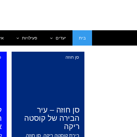
ילוג
תוכן
בית
יעדים
פעילויות
אי
סן חוזה
פ
סן חוזה – עיר
ק
הבירה של קוסטה
ה
ריקה
אנ
בירת קוסטה ריקה, סן חוזה,
ק