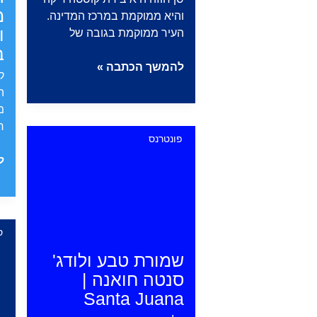
מ
והיא ממוקמת במרכז המדינה.
ו
העיר ממוקמת בגובה של
ב
תחזית
להמשך הכתבה »
ק
מזג
ה
האוויר
מ
בסן
ח
חוזה
פונטרנס
ק
ל
ר
–
ס
מ
ס
ש
שמורת טבע ולודג'
ה
סנטה חואנה |
ה
Santa Juana
מע
ב