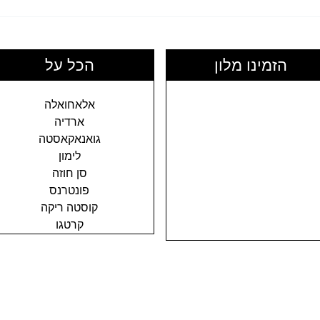
d
Escaz
הזמינו מלון
הכל על
אלאחואלה
ארדיה
גואנאקאסטה
לימון
סן חוזה
פונטרנס
קוסטה ריקה
קרטגו