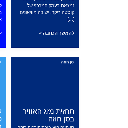
נמצאת בעמק המרכזי של
ק
קוסטה ריקה. יש בה מוזיאונים
מ
[…]
א
סן
ק
להמשך הכתבה »
ל
חוזה
–
–
ה
עיר
ה
הבירה
ל
סן חוזה
ק
של
אנ
קוסטה
|
ריקה
s
תחזית מזג האוויר
ק
בסן חוזה
ס
ה
סן חוזה היא בירת קוסטה ריקה