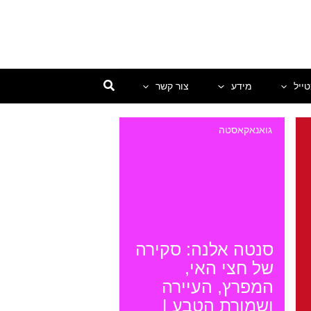
ייל
מידע
צור קשר
גואנאקאסטה
סנטה אלנה: סקירה
של חצי האי,
המפרץ, העיירה
ושמורת הטבע |