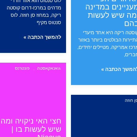
לוס סנטוס הוא אזור הררי
עניינים במדינה
מדהים במרכז-דרום קוסטה
מה שיש לעשות
ריקה, במחוז סן חוזה. לוס
הם
סנטוס מקיף
וסטה ריקה היא אחד מיעדי
עמק
להמשך הכתבה »
תיירות הבולטים ביותר באזור
לוס
רכז אמריקה. מטיילים יחידים,
סנטוס
ברים,
והקפה
המיוחד
גואנאקאסטה
,
פונטרנס
וסטה
המשך הכתבה »
של
יקה
האיזור
|
קירה
Los
קיפה
ן חוזה
Santos
ל
איזורים
חצי האי ניקויה ומה
כי
שיש לעשות בו |
ניינים
מדינה