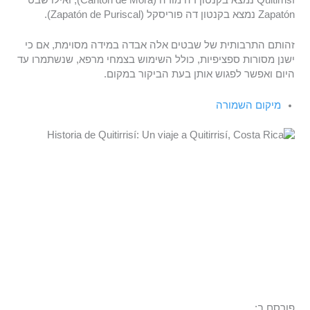
Quitirrisí נמצא בקנטון דה מורה (Canton de Mora), ואילו שבט
Zapatón נמצא בקנטון דה פוריסקל (Zapatón de Puriscal).
זהותם התרבותית של שבטים אלה אבדה במידה מסוימת, אם כי
ישנן מסורות ספציפיות, כולל השימוש בצמחי מרפא, שנשתמרו עד
היום ואפשר לפגוש אותן בעת הביקור במקום.
מיקום השמורה
פורסם ב: