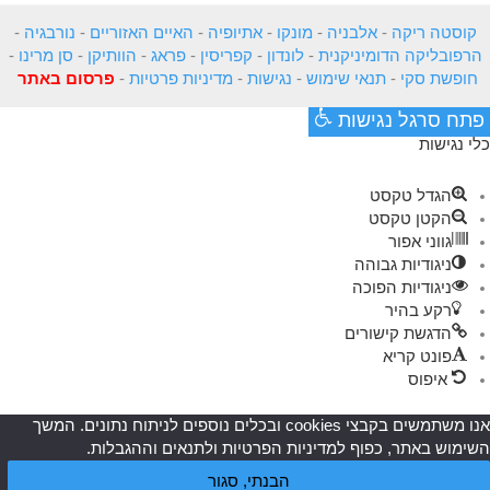
קוסטה ריקה
-
אלבניה
-
מונקו
-
אתיופיה
-
האיים האזוריים
-
נורבגיה
-
הרפובליקה הדומיניקנית
-
לונדון
-
קפריסין
-
פראג
-
הוותיקן
-
סן מרינו
-
חופשת סקי
-
תנאי שימוש
-
נגישות
-
מדיניות פרטיות
-
פרסום באתר
פתח סרגל נגישות
כלי נגישות
הגדל טקסט
הקטן טקסט
גווני אפור
ניגודיות גבוהה
ניגודיות הפוכה
רקע בהיר
הדגשת קישורים
פונט קריא
איפוס
אנו משתמשים בקבצי cookies ובכלים נוספים לניתוח נתונים. המשך
השימוש באתר, כפוף למדיניות הפרטיות ולתנאים וההגבלות.
הבנתי, סגור