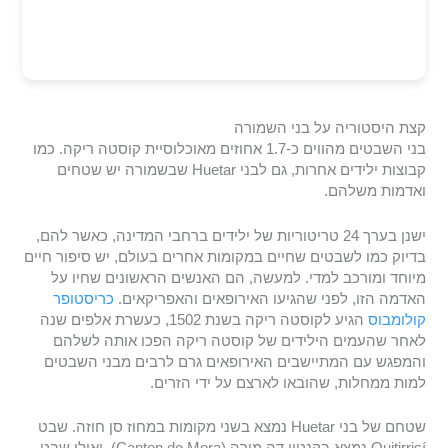
קצת היסטוריה על בני השמורה
בני השבטים מהווים כ-1.7 אחוזים מאוכלוסיית קוסטה ריקה. כמו
קבוצות ילידים אחרות, גם לבני Huetar שבשמורה יש שטחים
ואדמות משלהם.
ישנן בערך 24 טריטוריות של ילידים ברחבי המדינה, כאשר להם,
בדיוק כמו לשבטים שחיים במקומות אחרים בעולם, יש סיפור חיים
מיוחד ומורכב למדי. למעשה, הם האנשים הראשונים שחיו על
האדמה הזו, לפני שהגיעו האירופאים והאפריקאים.
כריסטופר
קולומבוס
הגיע לקוסטה ריקה בשנת 1502, כעשרת אלפים שנה
לאחר שהעמים הילידים של קוסטה ריקה הפכו אותה לשלהם
והמפגש עם המתיישבים האירופאים גרם לרבים מבני השבטים
למות ממחלות, שהובאו לארצם על ידי הזרים.
שטחם של בני Huetar נמצא בשני מקומות במחוז סן חוזה. שבט