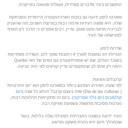
התושבים בעיר מדברים ספרדית, אנגלית ופטואה ג'מייקנית.
פוארטו לימון ידועה גם בזכות הארכיטקטורה הייחודית והמרתקת
שלה. היא ספגה רעידות אדמה רבות במרוצת השנים, מה שהעניק
לבנייניה מראה מעט פגום. עדיין, רבים אומרים כי הדבר רק הוסיף
למורשתה של העיר.
שדרות לימון
הטיילת הזו נמשכת לאורך 4 רחובות סמוך לים. השדרה מסתיימת
בשובר הגלים, שם יש אמפיתיאטרון עם נופים של האי Quiribri
היפה רק שימו לב שהמקומיים עדיין קוראים לאי הזה יוביטה.
קרנבלים וחגיגות
לפי שעה, האירוע המרגש ביותר בפוארטו לימון הוא 'יום התרבויות'
( Dia de las culturas) שזה בעצם קרנבל הנחוג כל שנה
ביום
קולומבוס (יום גילוי אמריקה)
. ביום זה מתקיימות תהלוכות רבות,
נערכות מסיבות מרגשות ונשמעת מוזיקה רבה.
העיר ידועה בסצנה החברתית הפעילה שלה בלילות, בעוד
שבמהלך היום היא נהנית משקט ומרוגע.