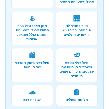
ארנל ובמעיינות החמים
♨️
🌉
סיור במפלי לה
מסן חוזה: טיול בהר
פורטונה, הר הגעש
הגעש ארנל ובמעיינות
והגשרים התלויים
החמים כולל אומגות
וארוחות
🛍️
🦥
טיול רגלי בטבע
טיול רגלי בשוק המרכזי
שמסביב סן חוזה עם
של סן חוזה
עצלנים, ציפורים ועצים
מיוחדים
🚗
🏨
מלונות מעולים
השכרת רכב