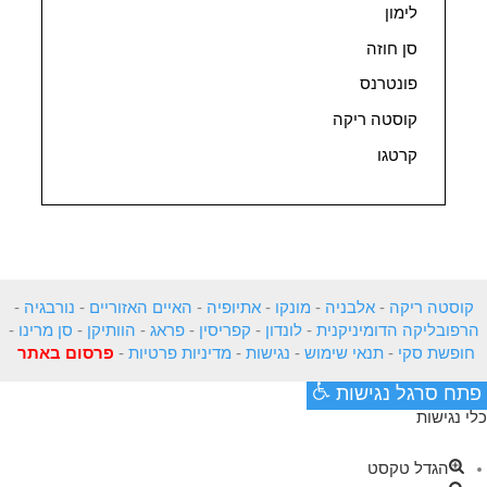
לימון
סן חוזה
פונטרנס
קוסטה ריקה
קרטגו
קוסטה ריקה
-
אלבניה
-
מונקו
-
אתיופיה
-
האיים האזוריים
-
נורבגיה
-
הרפובליקה הדומיניקנית
-
לונדון
-
קפריסין
-
פראג
-
הוותיקן
-
סן מרינו
-
חופשת סקי
-
תנאי שימוש
-
נגישות
-
מדיניות פרטיות
-
פרסום באתר
פתח סרגל נגישות
כלי נגישות
הגדל טקסט