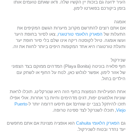
העיר ידועה גם בזכות יין הקשיו שלה. ודאו שאתם טועמים אותו
בזמן ביקורכם בפוארטו לימון.
אומגה
אם אתם רוצים להתרשם מקרוב מיערות הגשם המקיפים את
התעלות של
הפארק הלאומי טורטוגרו
, צאו לסיור בחופת היער
ועשו אומגה. טיול לקוסטה ריקה אינו שלם בלי סיור חופת יער
ותעלת טורטוגרו היא אחד המקומות היפים ביותר לחוות את זה.
שנירקול
חוף פלאיה בוניטה (Playa Bonita) המדהים ממוקם בצד הצפוני
של אזור לימון. אפשר לגלוש כאן, לנוח על החוף או לשחק עם
הילדים בחול.
אחת הפעילויות הנפוצות בחוף הזה היא שנורקלינג. תוכלו לראות
שוניות אלמוגים יפות, דגים מדהימים וחיות בר אחרות. אולי אפילו
תזכו להיתקל בצבי ים שוחים! אם תיסעו דרומה יותר ל-
Puerto
Viejo
, תוכלו לשנרקל לצד ספינה טרופה.
גם
הפארק הלאומי Cahuita
הוא אופציה מצוינת אם אתם מחפשים
יעד נהדר ובטוח לשנירקול.