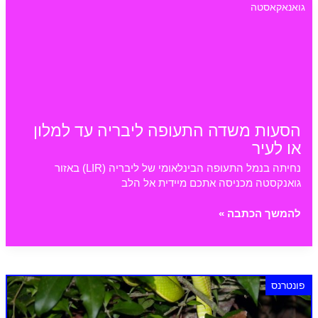
גואנאקאסטה
ריקה
בדגש
על
טבע
(21-
15-
10-
8
הסעות משדה התעופה ליבריה עד למלון
ימים)
או לעיר
נחיתה בנמל התעופה הבינלאומי של ליבריה (LIR) באזור
גואנקסטה מכניסה אתכם מיידית אל הלב
הסעות
להמשך הכתבה »
משדה
התעופה
ליבריה
עד
פונטרנס
למלון
או
לעיר