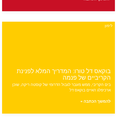
הגעש
ארנל
וכל
מה
לימון
שיש
לעשות
בסביבה
בוקאס דל טורו: המדריך המלא לפנינת
הקריביים של פנמה
בים הקריבי, ממש מעבר לגבול הדרומי של קוסטה ריקה, שוכן
ארכיפלג האיים בוקאס דל
בוקאס
להמשך הכתבה »
דל
טורו: