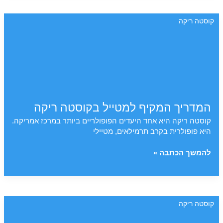
המדריך
המלא
קוסטה ריקה
לפנינת
הקריביים
של
פנמה
המדריך המקיף למטייל בקוסטה ריקה
קוסטה ריקה היא אחד היעדים הפופולריים ביותר במרכז אמריקה.
היא פופולרית בקרב תרמילאים, מטיילי
המדריך
להמשך הכתבה »
המקיף
למטייל
בקוסטה
ריקה
קוסטה ריקה