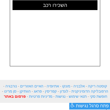
השכירו רכב
קוסטה ריקה
-
אלבניה
-
מונקו
-
אתיופיה
-
האיים האזוריים
-
נורבגיה
-
הרפובליקה הדומיניקנית
-
לונדון
-
קפריסין
-
פראג
-
הוותיקן
-
סן מרינו
-
חופשת סקי
-
תנאי שימוש
-
נגישות
-
מדיניות פרטיות
-
פרסום באתר
פתח סרגל נגישות