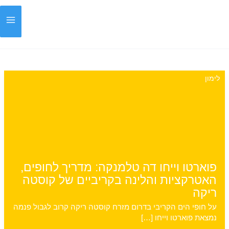
ילוג
תוכן
לימון
פוארטו וייחו דה טלמנקה: מדריך לחופים,
האטרקציות והלינה בקריביים של קוסטה
ריקה
על חופי הים הקריבי בדרום מזרח קוסטה ריקה קרוב לגבול פנמה
נמצאת פוארטו וייחו […]