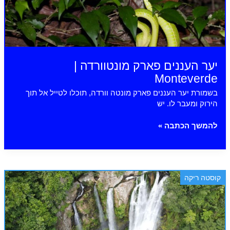
יער העננים פארק מונטוורדה |
Monteverde
בשמורת יער העננים פארק מונטה וורדה, תוכלו לטייל אל תוך
הירוק ומעבר לו. יש
יער
להמשך הכתבה »
העננים
פארק
מונטוורדה
|
קוסטה ריקה
Monteverde