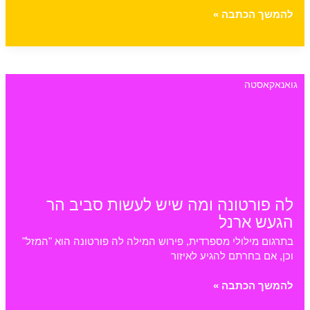
פוארטו
להמשך הכתבה »
וייחו
דה
טלמנקה:
מדריך
גואנאקאסטה
לחופים,
האטרקציות
והלינה
בקריביים
של
קוסטה
ריקה
לה פורטונה ומה שיש לעשות סביב הר
הגעש ארנל
בתרגום מילולי מספרדית, פירוש המילה לה פורטונה הוא "המזל"
וכן, אם בחרתם להגיע לאיזור
לה
להמשך הכתבה »
פורטונה