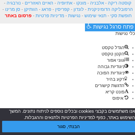
קוסטה ריקה
-
אלבניה
-
מונקו
-
אתיופיה
-
האיים האזוריים
-
נורבגיה
-
הרפובליקה הדומיניקנית
-
לונדון
-
קפריסין
-
פראג
-
הוותיקן
-
סן מרינו
-
חופשת סקי
-
תנאי שימוש
-
נגישות
-
מדיניות פרטיות
-
פרסום באתר
פתח סרגל נגישות
כלי נגישות
הגדל טקסט
הקטן טקסט
גווני אפור
ניגודיות גבוהה
ניגודיות הפוכה
רקע בהיר
הדגשת קישורים
פונט קריא
איפוס
אנו משתמשים בקבצי cookies ובכלים נוספים לניתוח נתונים. המשך
השימוש באתר, כפוף למדיניות הפרטיות ולתנאים וההגבלות.
הבנתי, סגור