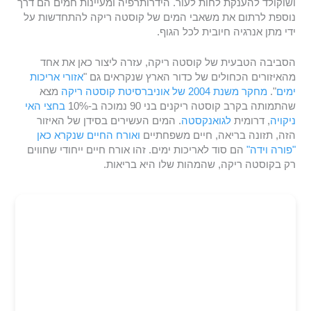
ושוקולד להענקת לחות לעור. הידרותרפיה ומעיינות חמים הם דרך
נוספת לרתום את משאבי המים של קוסטה ריקה להתחדשות על
ידי מתן אנרגיה חיובית לכל הגוף.
הסביבה הטבעית של קוסטה ריקה, עזרה ליצור כאן את אחד
מהאיזורים הכחולים של כדור הארץ שנקראים גם "
אזורי אריכות
ימים
".
מחקר משנת 2004 של אוניברסיטת קוסטה ריקה
מצא
שהתמותה בקרב קוסטה ריקנים בני 90 נמוכה ב-10%
בחצי האי
ניקויה
, דרומית
לגואנקסטה
. המים העשירים בסידן של האיזור
הזה, תזונה בריאה, חיים משפחתיים
ואורח החיים שנקרא כאן
"פורה וידה"
הם סוד לאריכות ימים. זהו אורח חיים ייחודי שחווים
רק בקוסטה ריקה, שהמהות שלו היא בריאות.