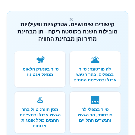
×
קישורים שימושיים, אטרקציות ופעילויות
מובילות השנה בקוסטה ריקה - הן מבחינת
מחיר והן מבחינת החוויה
🐒
🌋
לה פורטונה: סיור
סיור בפארק הלאומי
במפלים, בהר הגעש
מנואל אנטוניו
ארנל ובמעיינות החמים
♨️
🌉
סיור במפלי לה
מסן חוזה: טיול בהר
פורטונה, הר הגעש
הגעש ארנל ובמעיינות
והגשרים התלויים
החמים כולל אומגות
וארוחות