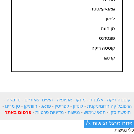
גואנאקאסטה
לימון
סן חוזה
פונטרנס
קוסטה ריקה
קרטגו
קוסטה ריקה
-
אלבניה
-
מונקו
-
אתיופיה
-
האיים האזוריים
-
נורבגיה
-
הרפובליקה הדומיניקנית
-
לונדון
-
קפריסין
-
פראג
-
הוותיקן
-
סן מרינו
-
חופשת סקי
-
תנאי שימוש
-
נגישות
-
מדיניות פרטיות
-
פרסום באתר
פתח סרגל נגישות
כלי נגישות