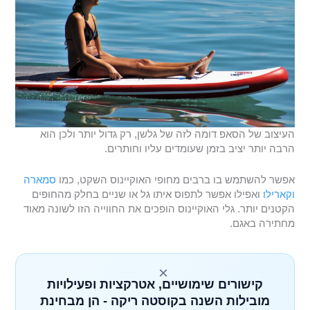
העיצוב של הסאפ דומה לזה של גלשן, רק גדול יותר ולכן הוא
הרבה יותר יציב בזמן שעומדים עליו וחותרים.
אפשר להשתמש בו ברבים מחופי האוקיינוס השקט, כמו
סמארה
וקארילו
ואפילו אפשר לתפוס איתו גל או שניים בחלק מהחופים
הקטנים יותר. גלי האוקיינוס הופכים את החווייה הזו לשונה מאוד
מחתירה באגם.
×
קישורים שימושיים, אטרקציות ופעילויות
מובילות השנה בקוסטה ריקה - הן מבחינת