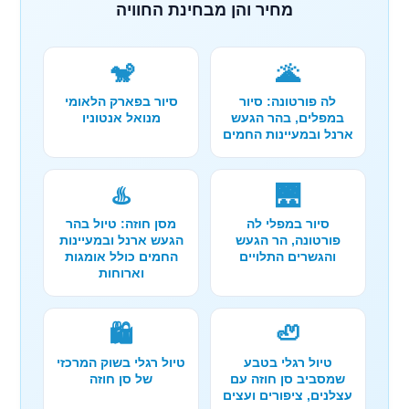
מחיר והן מבחינת החוויה
🐒
🌋
לה פורטונה: סיור
סיור בפארק הלאומי
במפלים, בהר הגעש
מנואל אנטוניו
ארנל ובמעיינות החמים
♨️
🌉
סיור במפלי לה
מסן חוזה: טיול בהר
פורטונה, הר הגעש
הגעש ארנל ובמעיינות
והגשרים התלויים
החמים כולל אומגות
וארוחות
🛍️
🦥
טיול רגלי בטבע
טיול רגלי בשוק המרכזי
שמסביב סן חוזה עם
של סן חוזה
עצלנים, ציפורים ועצים